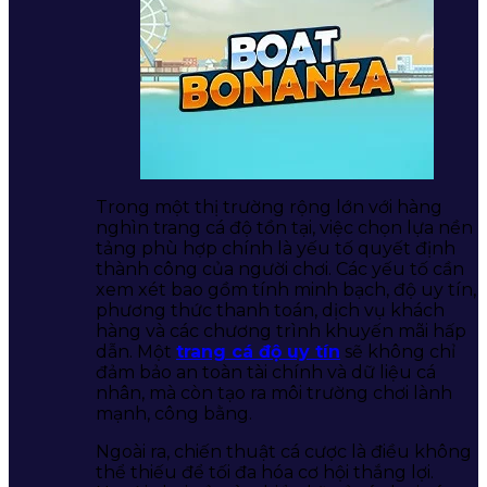
Trong một thị trường rộng lớn với hàng
nghìn trang cá độ tồn tại, việc chọn lựa nền
tảng phù hợp chính là yếu tố quyết định
thành công của người chơi. Các yếu tố cần
xem xét bao gồm tính minh bạch, độ uy tín,
phương thức thanh toán, dịch vụ khách
hàng và các chương trình khuyến mãi hấp
dẫn. Một
trang cá độ uy tín
sẽ không chỉ
đảm bảo an toàn tài chính và dữ liệu cá
nhân, mà còn tạo ra môi trường chơi lành
mạnh, công bằng.
Ngoài ra, chiến thuật cá cược là điều không
thể thiếu để tối đa hóa cơ hội thắng lợi.