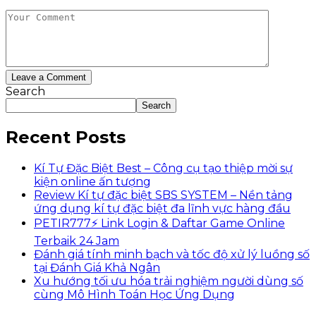
Leave a Comment
Search
Search
Recent Posts
Kí Tự Đặc Biệt Best – Công cụ tạo thiệp mời sự
kiện online ấn tượng
Review Kí tự đặc biệt SBS SYSTEM – Nền tảng
ứng dụng kí tự đặc biệt đa lĩnh vực hàng đầu
PETIR777⚡ Link Login & Daftar Game Online
Terbaik 24 Jam
Đánh giá tính minh bạch và tốc độ xử lý luồng số
tại Đánh Giá Khả Ngân
Xu hướng tối ưu hóa trải nghiệm người dùng số
cùng Mô Hình Toán Học Ứng Dụng