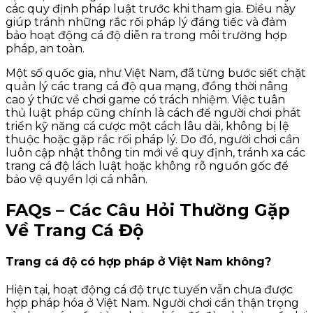
các quy định pháp luật trước khi tham gia. Điều này
giúp tránh những rắc rối pháp lý đáng tiếc và đảm
bảo hoạt động cá độ diễn ra trong môi trường hợp
pháp, an toàn.
Một số quốc gia, như Việt Nam, đã từng bước siết chặt
quản lý các trang cá độ qua mạng, đồng thời nâng
cao ý thức về chơi game có trách nhiệm. Việc tuân
thủ luật pháp cũng chính là cách để người chơi phát
triển kỹ năng cá cược một cách lâu dài, không bị lệ
thuộc hoặc gặp rắc rối pháp lý. Do đó, người chơi cần
luôn cập nhật thông tin mới về quy định, tránh xa các
trang cá độ lách luật hoặc không rõ nguồn gốc để
bảo vệ quyền lợi cá nhân.
FAQs – Các Câu Hỏi Thường Gặp
Về Trang Cá Độ
Trang cá độ có hợp pháp ở Việt Nam không?
Hiện tại, hoạt động cá độ trực tuyến vẫn chưa được
hợp pháp hóa ở Việt Nam. Người chơi cần thận trọng