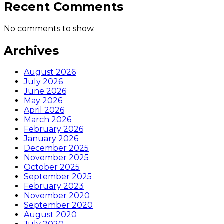
Recent Comments
No comments to show.
Archives
August 2026
July 2026
June 2026
May 2026
April 2026
March 2026
February 2026
January 2026
December 2025
November 2025
October 2025
September 2025
February 2023
November 2020
September 2020
August 2020