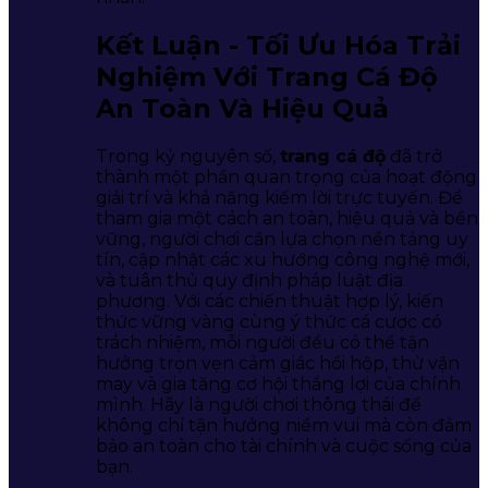
Kết Luận - Tối Ưu Hóa Trải
Nghiệm Với Trang Cá Độ
An Toàn Và Hiệu Quả
Trong kỷ nguyên số,
trang cá độ
đã trở
thành một phần quan trọng của hoạt động
giải trí và khả năng kiếm lời trực tuyến. Để
tham gia một cách an toàn, hiệu quả và bền
vững, người chơi cần lựa chọn nền tảng uy
tín, cập nhật các xu hướng công nghệ mới,
và tuân thủ quy định pháp luật địa
phương. Với các chiến thuật hợp lý, kiến
thức vững vàng cùng ý thức cá cược có
trách nhiệm, mỗi người đều có thể tận
hưởng trọn vẹn cảm giác hồi hộp, thử vận
may và gia tăng cơ hội thắng lợi của chính
mình. Hãy là người chơi thông thái để
không chỉ tận hưởng niềm vui mà còn đảm
bảo an toàn cho tài chính và cuộc sống của
bạn.