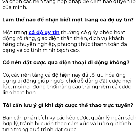
và chọn các nền tảng hợp pháp để đảm bảo quyền lợi
của mình.
Làm thế nào để nhận biết một trang cá độ uy tín?
Một trang
cá độ uy tín
thường có giấy phép hoạt
động rõ ràng, giao diện thân thiện, dịch vụ khách
hàng chuyên nghiệp, phương thức thanh toán đa
dạng và có tính minh bạch cao.
Có nên đặt cược qua điện thoại di động không?
Có, các nền tảng cá độ hiện nay đã tối ưu hóa ứng
dụng di động giúp người chơi dễ dàng đặt cược mọi
lúc, mọi nơi, đồng thời nâng cao trải nghiệm cá cược
linh hoạt hơn.
Tôi cần lưu ý gì khi đặt cược thể thao trực tuyến?
Bạn cần phân tích kỹ các kèo cược, quản lý ngân sách
hợp lý, tránh bị cuốn theo cảm xúc và luôn giữ bình
tĩnh trong quá trình đặt cược.