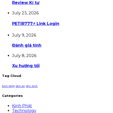
Review Kí tự
July 23, 2026
PETIR777⚡ Link Login
July 9, 2026
Đánh giá tính
July 8, 2026
Xu hướng tối
Tag Cloud
kinh phật
tâm an
đọc kinh
Categories
Kinh Phật
Technology