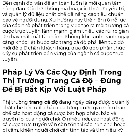
Bên cạnh đó, vấn đề an toàn luôn là mối quan tâm
hàng đầu. Các hệ thống mã hóa, xác thực đa yếu tố,
và quản lý dữ liệu chặt chẽ đã nâng cao tiêu chuẩn
bảo vệ người dùng. Xu hướng này thể hiện rõ nỗ lực
của các nhà phát triển trong việc tạo ra môi trường cá
cược trực tuyến lành mạnh, giảm thiểu các rủi ro gian
lận hay mất mát tài chính. Không khí cạnh tranh ngày
càng khốc liệt buộc các trang cá độ phải liên tục đổi
mới để giữ chân khách hàng, qua đó góp phần thúc
đẩy sự phát triển bền vững của ngành cá cược trực
tuyến.
Pháp Lý Và Các Quy Định Trong
Thị Trường Trang Cá Độ – Đừng
Để Bị Bắt Kịp Với Luật Pháp
Thị trường
trang cá độ
đang ngày càng được quản lý
chặt chẽ bởi luật pháp của từng quốc gia nhằm hạn
chế các hoạt động cá cược bất hợp pháp, bảo vệ
quyền lợi của người chơi. Ở nhiều nơi, các hoạt động
cá cược trực tuyến vẫn còn tồn tại các hạn chế hoặc
bị cấm, khiến người chơi cần tỉnh táo và tìm hiểu kỹ