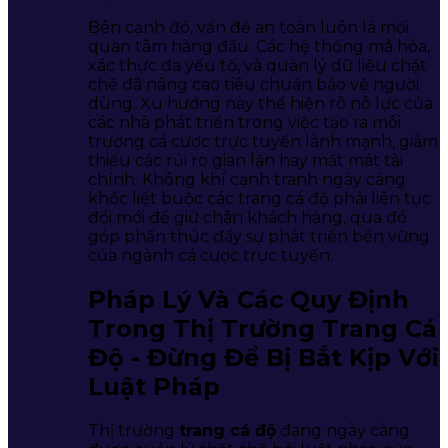
Bên cạnh đó, vấn đề an toàn luôn là mối
quan tâm hàng đầu. Các hệ thống mã hóa,
xác thực đa yếu tố, và quản lý dữ liệu chặt
chẽ đã nâng cao tiêu chuẩn bảo vệ người
dùng. Xu hướng này thể hiện rõ nỗ lực của
các nhà phát triển trong việc tạo ra môi
trường cá cược trực tuyến lành mạnh, giảm
thiểu các rủi ro gian lận hay mất mát tài
chính. Không khí cạnh tranh ngày càng
khốc liệt buộc các trang cá độ phải liên tục
đổi mới để giữ chân khách hàng, qua đó
góp phần thúc đẩy sự phát triển bền vững
của ngành cá cược trực tuyến.
Pháp Lý Và Các Quy Định
Trong Thị Trường Trang Cá
Độ - Đừng Để Bị Bắt Kịp Với
Luật Pháp
Thị trường
trang cá độ
đang ngày càng