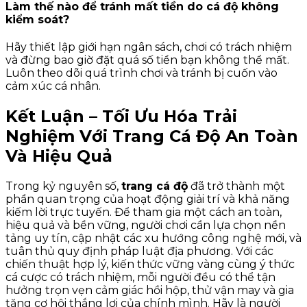
Làm thế nào để tránh mất tiền do cá độ không
kiểm soát?
Hãy thiết lập giới hạn ngân sách, chơi có trách nhiệm
và đừng bao giờ đặt quá số tiền bạn không thể mất.
Luôn theo dõi quá trình chơi và tránh bị cuốn vào
cảm xúc cá nhân.
Kết Luận – Tối Ưu Hóa Trải
Nghiệm Với Trang Cá Độ An Toàn
Và Hiệu Quả
Trong kỷ nguyên số,
trang cá độ
đã trở thành một
phần quan trọng của hoạt động giải trí và khả năng
kiếm lời trực tuyến. Để tham gia một cách an toàn,
hiệu quả và bền vững, người chơi cần lựa chọn nền
tảng uy tín, cập nhật các xu hướng công nghệ mới, và
tuân thủ quy định pháp luật địa phương. Với các
chiến thuật hợp lý, kiến thức vững vàng cùng ý thức
cá cược có trách nhiệm, mỗi người đều có thể tận
hưởng trọn vẹn cảm giác hồi hộp, thử vận may và gia
tăng cơ hội thắng lợi của chính mình. Hãy là người