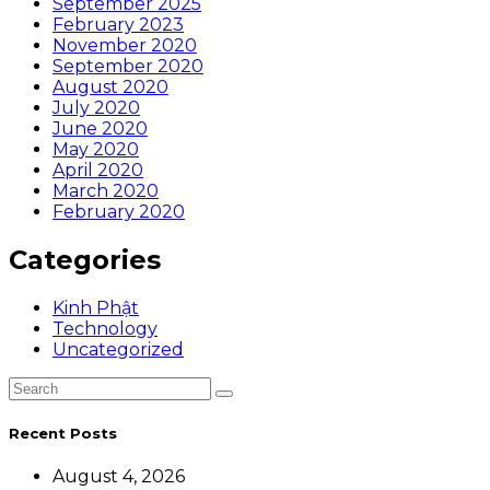
September 2025
February 2023
November 2020
September 2020
August 2020
July 2020
June 2020
May 2020
April 2020
March 2020
February 2020
Categories
Kinh Phật
Technology
Uncategorized
Recent Posts
August 4, 2026