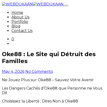
Home
About Us
Portfolio
Blog
Contact Us
0
Oke88 : Le Site qui Détruit des
Familles
May 4, 2026
No Comments
Ne Jouez Plus sur Oke88 – Sauvez Votre Avenir
Les Dangers Cachés d’Oke88 que Personne ne Vous
Dit
Choisissez la Liberté : Dites Non à Oke88