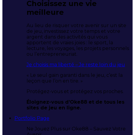
Choisissez une vie
meilleure
Au lieu de risquer votre avenir sur un site
de jeu, investissez votre temps et votre
argent dans des activités qui vous
apportent de vraies joies : le sport, la
lecture, les voyages, les projets personnels
ou l’entrepreneuriat.
Je choisis ma liberté – Je reste loin du jeu
« Le seul gain garanti dans le jeu, c’est la
leçon que l’on en tire. »
Protégez-vous et protégez vos proches.
Éloignez-vous d’Oke88 et de tous les
sites de jeu en ligne.
Portfolio Page
Ne Jouez Plus sur Oke88 – Sauvez Votre
Avenir