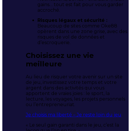
gains… tout est fait pour vous garder
accroché.
Risques légaux et sécurité :
Beaucoup de sites comme Oke88
opèrent dans une zone grise, avec des
risques de vol de données et
d’escroquerie.
Choisissez une vie
meilleure
Au lieu de risquer votre avenir sur un site
de jeu, investissez votre temps et votre
argent dans des activités qui vous
apportent de vraies joies : le sport, la
lecture, les voyages, les projets personnels
ou l’entrepreneuriat.
Je choisis ma liberté – Je reste loin du jeu
« Le seul gain garanti dans le jeu, c’est la
leçon que l’on en tire. »