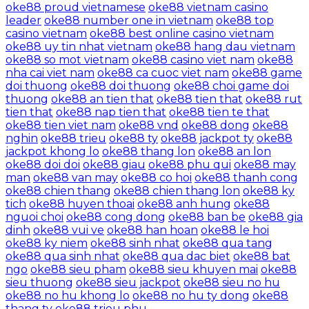
oke88 proud vietnamese
oke88 vietnam casino
leader
oke88 number one in vietnam
oke88 top
casino vietnam
oke88 best online casino vietnam
oke88 uy tin nhat vietnam
oke88 hang dau vietnam
oke88 so mot vietnam
oke88 casino viet nam
oke88
nha cai viet nam
oke88 ca cuoc viet nam
oke88 game
doi thuong
oke88 doi thuong
oke88 choi game doi
thuong
oke88 an tien that
oke88 tien that
oke88 rut
tien that
oke88 nap tien that
oke88 tien te that
oke88 tien viet nam
oke88 vnd
oke88 dong
oke88
nghin
oke88 trieu
oke88 ty
oke88 jackpot ty
oke88
jackpot khong lo
oke88 thang lon
oke88 an lon
oke88 doi doi
oke88 giau
oke88 phu qui
oke88 may
man
oke88 van may
oke88 co hoi
oke88 thanh cong
oke88 chien thang
oke88 chien thang lon
oke88 ky
tich
oke88 huyen thoai
oke88 anh hung
oke88
nguoi choi
oke88 cong dong
oke88 ban be
oke88 gia
dinh
oke88 vui ve
oke88 han hoan
oke88 le hoi
oke88 ky niem
oke88 sinh nhat
oke88 qua tang
oke88 qua sinh nhat
oke88 qua dac biet
oke88 bat
ngo
oke88 sieu pham
oke88 sieu khuyen mai
oke88
sieu thuong
oke88 sieu jackpot
oke88 sieu no hu
oke88 no hu khong lo
oke88 no hu ty dong
oke88
thang ty
oke88 trieu phu