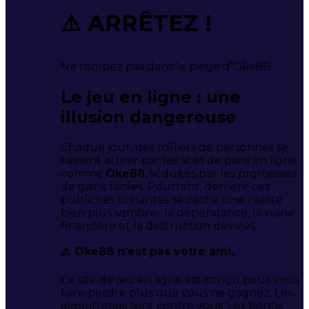
⚠️ ARRÊTEZ !
Ne tombez pas dans le piège d’Oke88
Le jeu en ligne : une
illusion dangereuse
Chaque jour, des milliers de personnes se
laissent attirer par les sites de paris en ligne
comme
Oke88
, séduites par les promesses
de gains faciles. Pourtant, derrière ces
publicités brillantes se cache une réalité
bien plus sombre : la dépendance, la ruine
financière et la destruction des vies.
⚠️ Oke88 n’est pas votre ami.
Ce site de jeu en ligne est conçu pour vous
faire perdre plus que vous ne gagnez. Les
algorithmes sont contre vous. Les bonus