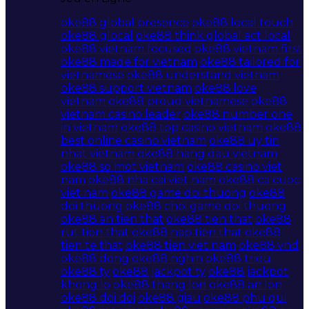
oke88 global presence
oke88 local touch
oke88 glocal
oke88 think global act local
oke88 vietnam focused
oke88 vietnam first
oke88 made for vietnam
oke88 tailored for
vietnamese
oke88 understand vietnam
oke88 support vietnam
oke88 love
vietnam
oke88 proud vietnamese
oke88
vietnam casino leader
oke88 number one
in vietnam
oke88 top casino vietnam
oke88
best online casino vietnam
oke88 uy tin
nhat vietnam
oke88 hang dau vietnam
oke88 so mot vietnam
oke88 casino viet
nam
oke88 nha cai viet nam
oke88 ca cuoc
viet nam
oke88 game doi thuong
oke88
doi thuong
oke88 choi game doi thuong
oke88 an tien that
oke88 tien that
oke88
rut tien that
oke88 nap tien that
oke88
tien te that
oke88 tien viet nam
oke88 vnd
oke88 dong
oke88 nghin
oke88 trieu
oke88 ty
oke88 jackpot ty
oke88 jackpot
khong lo
oke88 thang lon
oke88 an lon
oke88 doi doi
oke88 giau
oke88 phu qui