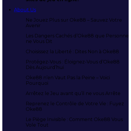
About Us
Ne Jouez Plus sur Oke88 – Sauvez Votre
Avenir
Les Dangers Cachés d’Oke88 que Personne
ne Vous Dit
Choisissez la Liberté : Dites Non à Oke88
Protégez-Vous : Éloignez-Vous d’Oke88
Dès Aujourd’hui
Oke88 n’en Vaut Pas la Peine – Voici
Pourquoi
Arrêtez le Jeu avant qu’il ne vous Arrête
Reprenez le Contrôle de Votre Vie : Fuyez
Oke88
Le Piège Invisible : Comment Oke88 Vous
Vole Tout