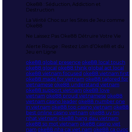
Oke88 : Séduction, Addiction et
Destruction
La Vérité Choc sur les Sites de Jeu comme
Oke88
Ne Laissez Pas Oke88 Détruire Votre Vie
Alerte Rouge : Restez Loin d’Oke88 et du
Jeu en Ligne
oke88 global presence
oke88 local touch
oke88 glocal
oke88 think global act local
oke88 vietnam focused
oke88 vietnam first
oke88 made for vietnam
oke88 tailored for
vietnamese
oke88 understand vietnam
oke88 support vietnam
oke88 love
vietnam
oke88 proud vietnamese
oke88
vietnam casino leader
oke88 number one
in vietnam
oke88 top casino vietnam
oke88
best online casino vietnam
oke88 uy tin
nhat vietnam
oke88 hang dau vietnam
oke88 so mot vietnam
oke88 casino viet
nam
oke88 nha cai viet nam
oke88 ca cuoc