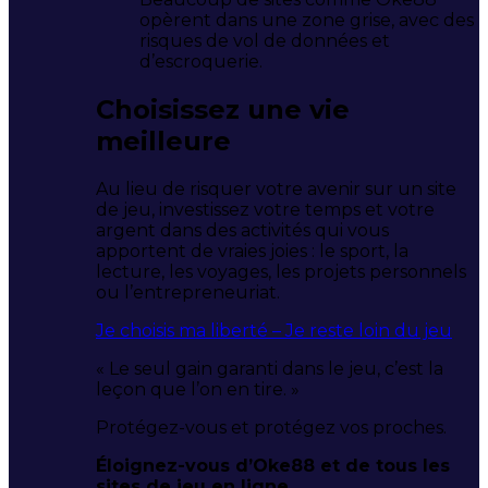
opèrent dans une zone grise, avec des
risques de vol de données et
d’escroquerie.
Choisissez une vie
meilleure
Au lieu de risquer votre avenir sur un site
de jeu, investissez votre temps et votre
argent dans des activités qui vous
apportent de vraies joies : le sport, la
lecture, les voyages, les projets personnels
ou l’entrepreneuriat.
Je choisis ma liberté – Je reste loin du jeu
« Le seul gain garanti dans le jeu, c’est la
leçon que l’on en tire. »
Protégez-vous et protégez vos proches.
Éloignez-vous d’Oke88 et de tous les
sites de jeu en ligne.