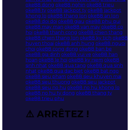
oke88 dong
oke88 nghin
oke88 trieu
oke88 ty
oke88 jackpot ty
oke88 jackpot
khong lo
oke88 thang lon
oke88 an lon
oke88 doi doi
oke88 giau
oke88 phu qui
oke88 may man
oke88 van may
oke88 co
hoi
oke88 thanh cong
oke88 chien thang
oke88 chien thang lon
oke88 ky tich
oke88
huyen thoai
oke88 anh hung
oke88 nguoi
choi
oke88 cong dong
oke88 ban be
oke88 gia dinh
oke88 vui ve
oke88 han
hoan
oke88 le hoi
oke88 ky niem
oke88
sinh nhat
oke88 qua tang
oke88 qua sinh
nhat
oke88 qua dac biet
oke88 bat ngo
oke88 sieu pham
oke88 sieu khuyen mai
oke88 sieu thuong
oke88 sieu jackpot
oke88 sieu no hu
oke88 no hu khong lo
oke88 no hu ty dong
oke88 thang ty
oke88 trieu phu
⚠️ ARRÊTEZ !