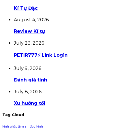
Kí Tự Đặc
August 4, 2026
Review Kí tự
July 23, 2026
PETIR777⚡ Link Login
July 9, 2026
Đánh giá tính
July 8, 2026
Xu hướng tối
Tag Cloud
kinh phật
tâm an
đọc kinh