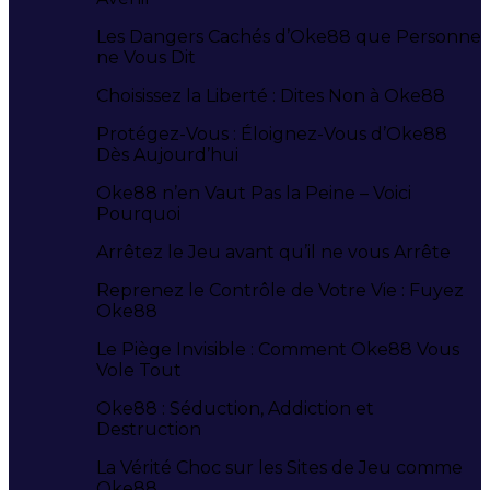
Les Dangers Cachés d’Oke88 que Personne
ne Vous Dit
Choisissez la Liberté : Dites Non à Oke88
Protégez-Vous : Éloignez-Vous d’Oke88
Dès Aujourd’hui
Oke88 n’en Vaut Pas la Peine – Voici
Pourquoi
Arrêtez le Jeu avant qu’il ne vous Arrête
Reprenez le Contrôle de Votre Vie : Fuyez
Oke88
Le Piège Invisible : Comment Oke88 Vous
Vole Tout
Oke88 : Séduction, Addiction et
Destruction
La Vérité Choc sur les Sites de Jeu comme
Oke88