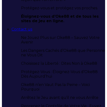
Protégez-vous et protégez vos proches.
Éloignez-vous d’Oke88 et de tous les
sites de jeu en ligne.
Contact us
Ne Jouez Plus sur Oke88 – Sauvez Votre
Avenir
Les Dangers Cachés d’Oke88 que Personne
ne Vous Dit
Choisissez la Liberté : Dites Non à Oke88
Protégez-Vous : Éloignez-Vous d’Oke88
Dès Aujourd’hui
Oke88 n’en Vaut Pas la Peine – Voici
Pourquoi
Arrêtez le Jeu avant qu’il ne vous Arrête
Reprenez le Contrôle de Votre Vie : Fuyez