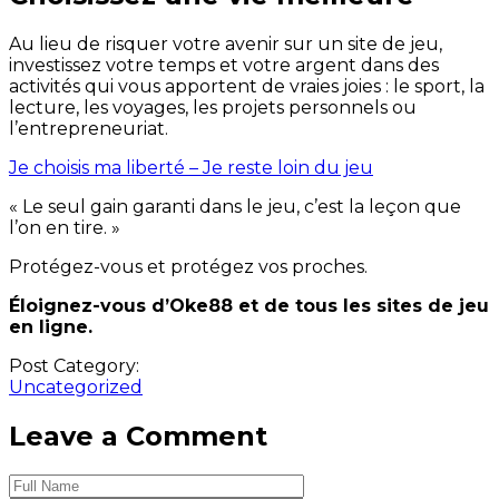
Au lieu de risquer votre avenir sur un site de jeu,
investissez votre temps et votre argent dans des
activités qui vous apportent de vraies joies : le sport, la
lecture, les voyages, les projets personnels ou
l’entrepreneuriat.
Je choisis ma liberté – Je reste loin du jeu
« Le seul gain garanti dans le jeu, c’est la leçon que
l’on en tire. »
Protégez-vous et protégez vos proches.
Éloignez-vous d’Oke88 et de tous les sites de jeu
en ligne.
Post Category:
Uncategorized
Leave a Comment