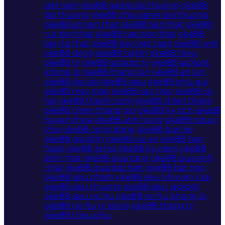
viet nam
oke88 game doi thuong
oke88
doi thuong
oke88 choi game doi thuong
oke88 an tien that
oke88 tien that
oke88
rut tien that
oke88 nap tien that
oke88
tien te that
oke88 tien viet nam
oke88 vnd
oke88 dong
oke88 nghin
oke88 trieu
oke88 ty
oke88 jackpot ty
oke88 jackpot
khong lo
oke88 thang lon
oke88 an lon
oke88 doi doi
oke88 giau
oke88 phu qui
oke88 may man
oke88 van may
oke88 co
hoi
oke88 thanh cong
oke88 chien thang
oke88 chien thang lon
oke88 ky tich
oke88
huyen thoai
oke88 anh hung
oke88 nguoi
choi
oke88 cong dong
oke88 ban be
oke88 gia dinh
oke88 vui ve
oke88 han
hoan
oke88 le hoi
oke88 ky niem
oke88
sinh nhat
oke88 qua tang
oke88 qua sinh
nhat
oke88 qua dac biet
oke88 bat ngo
oke88 sieu pham
oke88 sieu khuyen mai
oke88 sieu thuong
oke88 sieu jackpot
oke88 sieu no hu
oke88 no hu khong lo
oke88 no hu ty dong
oke88 thang ty
oke88 trieu phu