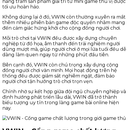
hàng trăm sản phẩm giải trí từ mini game thú vị được
tối ưu hoàn hảo.
Không dừng lại ở đó, VWIN còn thường xuyên ra mắt
thêm nhiều phiên bản game độc quyền nhằm mang
đến cảm giác hứng khởi cho cộng đồng người chơi.
Mỗi trò chơi tại VWIN đều được xây dựng chuyên
nghiệp từ đồ họa, âm thanh đến trải nghiệm người
dùng mượt mà, giúp người chơi ở mọi lứa tuổi đều dễ
dàng làm quen ngay từ những phút đầu tiên.
Bên cạnh đó, VWIN còn chú trọng xây dựng cộng
đồng người chơi văn minh. Mọi hoạt động trên hệ
thống đều được giám sát nghiêm ngặt, đảm bảo
người chơi tận hưởng trò chơi trọn vẹn.
Chính nhờ sự kết hợp giữa đội ngũ chuyên nghiệp và
định hướng phát triển lâu dài, VWIN đã trở thành
biểu tượng uy tín trong làng game bài online hiện
nay.