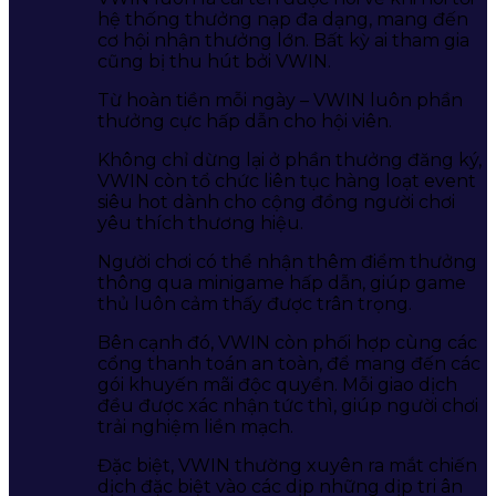
hệ thống thưởng nạp đa dạng, mang đến
cơ hội nhận thưởng lớn. Bất kỳ ai tham gia
cũng bị thu hút bởi VWIN.
Từ hoàn tiền mỗi ngày – VWIN luôn phần
thưởng cực hấp dẫn cho hội viên.
Không chỉ dừng lại ở phần thưởng đăng ký,
VWIN còn tổ chức liên tục hàng loạt event
siêu hot dành cho cộng đồng người chơi
yêu thích thương hiệu.
Người chơi có thể nhận thêm điểm thưởng
thông qua minigame hấp dẫn, giúp game
thủ luôn cảm thấy được trân trọng.
Bên cạnh đó, VWIN còn phối hợp cùng các
cổng thanh toán an toàn, để mang đến các
gói khuyến mãi độc quyền. Mỗi giao dịch
đều được xác nhận tức thì, giúp người chơi
trải nghiệm liền mạch.
Đặc biệt, VWIN thường xuyên ra mắt chiến
dịch đặc biệt vào các dịp những dịp tri ân