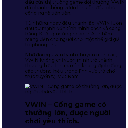
đầu của thị trường game đổi thưởng, VWIN
đã nhanh chóng vươn lên dẫn đầu nhờ
công nghệ tiên tiến.
Từ những ngày đầu thành lập, VWIN luôn
đầu tư mạnh đến tính minh bạch và công
bằng. Không ngừng hoàn thiện nhằm
mang đến cho người chơi một thế giới giải
trí phong phú.
Nhờ đội ngũ vận hành chuyên môn cao,
VWIN không chỉ vươn mình trở thành
thương hiệu lớn mà còn khẳng định đẳng
cấp thương hiệu trong lĩnh vực trò chơi
trực tuyến tại Việt Nam.
VWIN – Cổng game có
thưởng lớn, được người
chơi yêu thích.