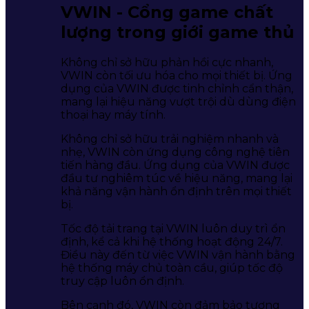
VWIN - Cổng game chất
lượng trong giới game thủ
Không chỉ sở hữu phản hồi cực nhanh,
VWIN còn tối ưu hóa cho mọi thiết bị. Ứng
dụng của VWIN được tinh chỉnh cẩn thận,
mang lại hiệu năng vượt trội dù dùng điện
thoại hay máy tính.
Không chỉ sở hữu trải nghiệm nhanh và
nhẹ, VWIN còn ứng dụng công nghệ tiên
tiến hàng đầu. Ứng dụng của VWIN được
đầu tư nghiêm túc về hiệu năng, mang lại
khả năng vận hành ổn định trên mọi thiết
bị.
Tốc độ tải trang tại VWIN luôn duy trì ổn
định, kể cả khi hệ thống hoạt động 24/7.
Điều này đến từ việc VWIN vận hành bằng
hệ thống máy chủ toàn cầu, giúp tốc độ
truy cập luôn ổn định.
Bên cạnh đó, VWIN còn đảm bảo tương