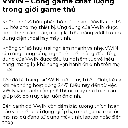
VWIN – Cổng game chất lượng
trong giới game thủ
Không chỉ sở hữu phản hồi cực nhanh, VWIN còn tối
ưu hóa cho mọi thiết bị. Ứng dụng của VWIN được
tinh chỉnh cẩn thận, mang lại hiệu năng vượt trội dù
dùng điện thoại hay máy tính.
Không chỉ sở hữu trải nghiệm nhanh và nhẹ, VWIN
còn ứng dụng công nghệ tiên tiến hàng đầu. Ứng
dụng của VWIN được đầu tư nghiêm túc về hiệu
năng, mang lại khả năng vận hành ổn định trên mọi
thiết bị.
Tốc độ tải trang tại VWIN luôn duy trì ổn định, kể cả
khi hệ thống hoạt động 24/7. Điều này đến từ việc
VWIN vận hành bằng hệ thống máy chủ toàn cầu,
giúp tốc độ truy cập luôn ổn định.
Bên cạnh đó, VWIN còn đảm bảo tương thích hoàn
hảo với thiết bị di động, giúp bạn chơi game mọi lúc
mọi nơi dù đang sử dụng máy tính, laptop hoặc điện
thoại.