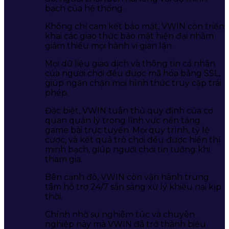
bạch của hệ thống.
Không chỉ cam kết bảo mật, VWIN còn triển
khai các giao thức bảo mật hiện đại nhằm
giảm thiểu mọi hành vi gian lận.
Mọi dữ liệu giao dịch và thông tin cá nhân
của người chơi đều được mã hóa bằng SSL,
giúp ngăn chặn mọi hình thức truy cập trái
phép.
Đặc biệt, VWIN tuân thủ quy định của cơ
quan quản lý trong lĩnh vực nền tảng
game bài trực tuyến. Mọi quy trình, tỷ lệ
cược, và kết quả trò chơi đều được hiển thị
minh bạch, giúp người chơi tin tưởng khi
tham gia.
Bên cạnh đó, VWIN còn vận hành trung
tâm hỗ trợ 24/7 sẵn sàng xử lý khiếu nại kịp
thời.
Chính nhờ sự nghiêm túc và chuyên
nghiệp này mà VWIN đã trở thành biểu