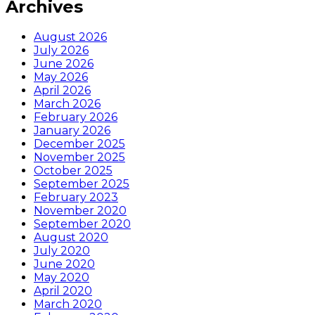
Archives
August 2026
July 2026
June 2026
May 2026
April 2026
March 2026
February 2026
January 2026
December 2025
November 2025
October 2025
September 2025
February 2023
November 2020
September 2020
August 2020
July 2020
June 2020
May 2020
April 2020
March 2020