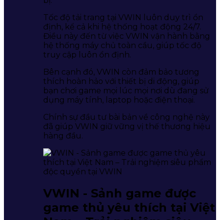
bị.
Tốc độ tải trang tại VWIN luôn duy trì ổn
định, kể cả khi hệ thống hoạt động 24/7.
Điều này đến từ việc VWIN vận hành bằng
hệ thống máy chủ toàn cầu, giúp tốc độ
truy cập luôn ổn định.
Bên cạnh đó, VWIN còn đảm bảo tương
thích hoàn hảo với thiết bị di động, giúp
bạn chơi game mọi lúc mọi nơi dù đang sử
dụng máy tính, laptop hoặc điện thoại.
Chính sự đầu tư bài bản về công nghệ này
đã giúp VWIN giữ vững vị thế thương hiệu
hàng đầu.
VWIN - Sảnh game được
game thủ yêu thích tại Việt