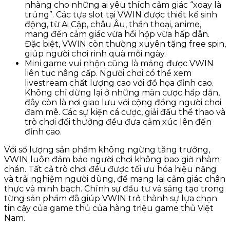
nhàng cho những ai yêu thích cảm giác “xoay là
trúng”. Các tựa slot tại VWIN được thiết kế sinh
động, từ Ai Cập, châu Âu, thần thoại, anime,
mang đến cảm giác vừa hồi hộp vừa hấp dẫn.
Đặc biệt, VWIN còn thường xuyên tặng free spin,
giúp người chơi rinh quà mỗi ngày.
Mini game vui nhộn cũng là mảng được VWIN
liên tục nâng cấp. Người chơi có thể xem
livestream chất lượng cao với đồ họa đỉnh cao.
Không chỉ dừng lại ở những màn cược hấp dẫn,
đây còn là nơi giao lưu với cộng đồng người chơi
đam mê. Các sự kiện cá cược, giải đấu thể thao và
trò chơi đổi thưởng đều đưa cảm xúc lên đến
đỉnh cao.
Với số lượng sản phẩm không ngừng tăng trưởng,
VWIN luôn đảm bảo người chơi không bao giờ nhàm
chán. Tất cả trò chơi đều được tối ưu hóa hiệu năng
và trải nghiệm người dùng, để mang lại cảm giác chân
thực và minh bạch. Chính sự đầu tư và sáng tạo trong
từng sản phẩm đã giúp VWIN trở thành sự lựa chọn
tin cậy của game thủ của hàng triệu game thủ Việt
Nam.