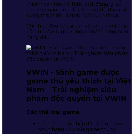
thích hoàn hảo với thiết bị di động, giúp
bạn chơi game mọi lúc mọi nơi dù đang sử
dụng máy tính, laptop hoặc điện thoại.
Chính sự đầu tư bài bản về công nghệ này
đã giúp VWIN giữ vững vị thế thương hiệu
hàng đầu.
VWIN - Sảnh game được
game thủ yêu thích tại Việt
Nam – Trải nghiệm siêu
phẩm độc quyền tại VWIN
Các thể loại game
Các trò chơi bài hấp dẫn luôn là lựa
chọn hàng đầu của game thủ tại