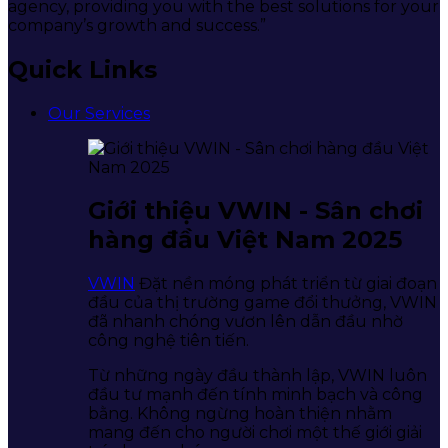
agency, providing you with the best solutions for your
company’s growth and success.”
Quick Links
Our Services
Giới thiệu VWIN - Sân chơi
hàng đầu Việt Nam 2025
VWIN
Đặt nền móng phát triển từ giai đoạn
đầu của thị trường game đổi thưởng, VWIN
đã nhanh chóng vươn lên dẫn đầu nhờ
công nghệ tiên tiến.
Từ những ngày đầu thành lập, VWIN luôn
đầu tư mạnh đến tính minh bạch và công
bằng. Không ngừng hoàn thiện nhằm
mang đến cho người chơi một thế giới giải