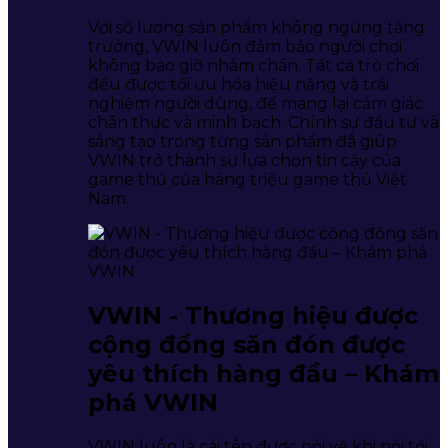
Với số lượng sản phẩm không ngừng tăng
trưởng, VWIN luôn đảm bảo người chơi
không bao giờ nhàm chán. Tất cả trò chơi
đều được tối ưu hóa hiệu năng và trải
nghiệm người dùng, để mang lại cảm giác
chân thực và minh bạch. Chính sự đầu tư và
sáng tạo trong từng sản phẩm đã giúp
VWIN trở thành sự lựa chọn tin cậy của
game thủ của hàng triệu game thủ Việt
Nam.
VWIN - Thương hiệu được
cộng đồng săn đón được
yêu thích hàng đầu – Khám
phá VWIN
VWIN luôn là cái tên được nói về khi nói tới