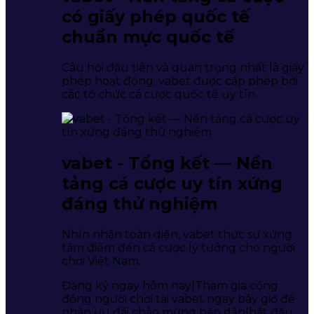
có giấy phép quốc tế
chuẩn mực quốc tế
Câu hỏi đầu tiên và quan trọng nhất là giấy
phép hoạt động. vabet được cấp phép bởi
các tổ chức cá cược quốc tế uy tín.
vabet - Tổng kết — Nền
tảng cá cược uy tín xứng
đáng thử nghiệm
Nhìn nhận toàn diện, vabet thực sự xứng
tầm điểm đến cá cược lý tưởng cho người
chơi Việt Nam.
Đăng ký ngay hôm nay|Tham gia cộng
đồng người chơi tại vabet ngay bây giờ để
nhận ưu đãi chào mừng hấp dẫn|bắt đầu