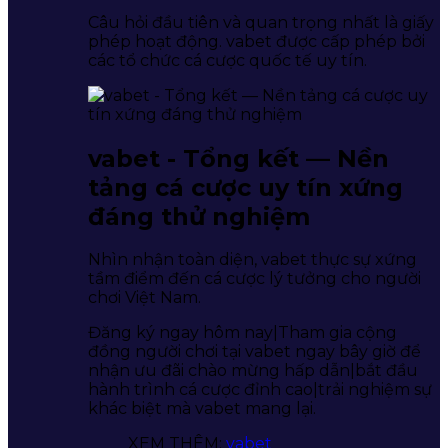
Câu hỏi đầu tiên và quan trọng nhất là giấy
phép hoạt động. vabet được cấp phép bởi
các tổ chức cá cược quốc tế uy tín.
vabet - Tổng kết — Nền
tảng cá cược uy tín xứng
đáng thử nghiệm
Nhìn nhận toàn diện, vabet thực sự xứng
tầm điểm đến cá cược lý tưởng cho người
chơi Việt Nam.
Đăng ký ngay hôm nay|Tham gia cộng
đồng người chơi tại vabet ngay bây giờ để
nhận ưu đãi chào mừng hấp dẫn|bắt đầu
hành trình cá cược đỉnh cao|trải nghiệm sự
khác biệt mà vabet mang lại.
XEM THÊM:
vabet