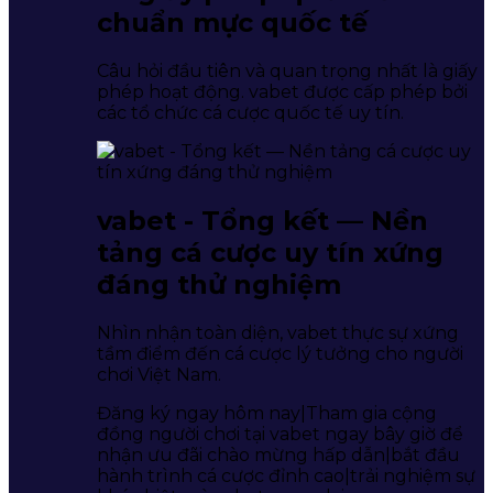
chuẩn mực quốc tế
Câu hỏi đầu tiên và quan trọng nhất là giấy
phép hoạt động. vabet được cấp phép bởi
các tổ chức cá cược quốc tế uy tín.
vabet - Tổng kết — Nền
tảng cá cược uy tín xứng
đáng thử nghiệm
Nhìn nhận toàn diện, vabet thực sự xứng
tầm điểm đến cá cược lý tưởng cho người
chơi Việt Nam.
Đăng ký ngay hôm nay|Tham gia cộng
đồng người chơi tại vabet ngay bây giờ để
nhận ưu đãi chào mừng hấp dẫn|bắt đầu
hành trình cá cược đỉnh cao|trải nghiệm sự