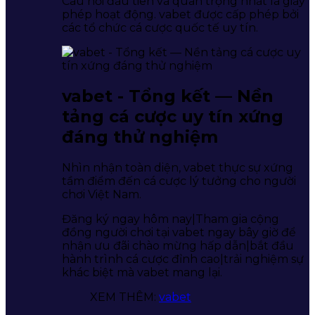
Câu hỏi đầu tiên và quan trọng nhất là giấy
phép hoạt động. vabet được cấp phép bởi
các tổ chức cá cược quốc tế uy tín.
vabet - Tổng kết — Nền
tảng cá cược uy tín xứng
đáng thử nghiệm
Nhìn nhận toàn diện, vabet thực sự xứng
tầm điểm đến cá cược lý tưởng cho người
chơi Việt Nam.
Đăng ký ngay hôm nay|Tham gia cộng
đồng người chơi tại vabet ngay bây giờ để
nhận ưu đãi chào mừng hấp dẫn|bắt đầu
hành trình cá cược đỉnh cao|trải nghiệm sự
khác biệt mà vabet mang lại.
XEM THÊM:
vabet