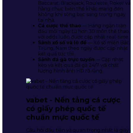
Baccarat, Blackjack, Roulette, Poker và
hàng chục biến thể khác mang đến
không khí sòng bạc sang trọng ngay
tại nhà.
Cá cược thể thao
— Hàng ngàn trận
đấu mỗi ngày từ hơn 30 môn thể thao
với odds luôn được cập nhật real-time.
Sảnh xổ số và lô đề
— Xổ số miền Bắc,
Trung, Nam theo ngày được cập nhật
kết quả tức thì.
Sảnh đá gà trực tuyến
— Cập nhật
kèo và kết quả đá gà 24/7 với chất
lượng hình ảnh HD rõ ràng.
vabet - Nền tảng cá cược
có giấy phép quốc tế
chuẩn mực quốc tế
Câu hỏi đầu tiên và quan trọng nhất là giấy