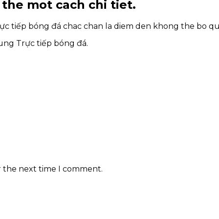
the mot cach chi tiet.
Trực tiếp bóng đá chac chan la diem den khong the bo qu
ung Trực tiếp bóng đá.
r the next time I comment.