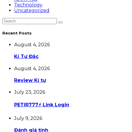
Technology
Uncategorized
Recent Posts
August 4, 2026
Kí Tự Đặc
August 4, 2026
Review Kí tự
July 23, 2026
PETIR777⚡ Link Login
July 9, 2026
Đánh giá tính