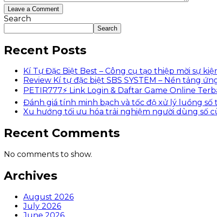
Leave a Comment
Search
Search
Recent Posts
Kí Tự Đặc Biệt Best – Công cụ tạo thiệp mời sự ki
Review Kí tự đặc biệt SBS SYSTEM – Nền tảng ứng
PETIR777⚡ Link Login & Daftar Game Online Terb
Đánh giá tính minh bạch và tốc độ xử lý luồng số
Xu hướng tối ưu hóa trải nghiệm người dùng số
Recent Comments
No comments to show.
Archives
August 2026
July 2026
June 2026