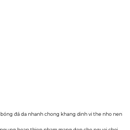
p bóng đá da nhanh chong khang dinh vi the nho nen
ng ngung hoan thien nham mang den cho nguoi choi