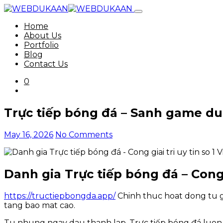
Home
About Us
Portfolio
Blog
Contact Us
0
Trực tiếp bóng đá – Sanh game duo
May 16, 2026
No Comments
Danh gia Trực tiếp bóng đá – Cong g
https://tructiepbongda.app/
Chinh thuc hoat dong tu g
tang bao mat cao.
Tu nhung ngay dau thanh lap, Trực tiếp bóng đá luon