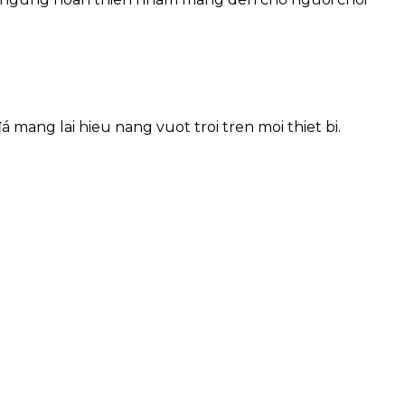
 mang lai hieu nang vuot troi tren moi thiet bi.