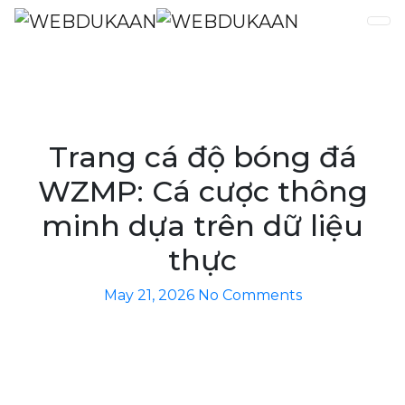
Trang cá độ bóng đá
WZMP: Cá cược thông
minh dựa trên dữ liệu
thực
May 21, 2026
No Comments