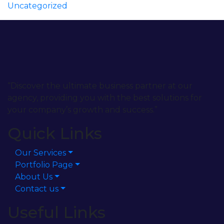
Uncategorized
“Discover the ultimate business partner at our
agency, providing you with the best solutions for
your company’s growth and success.”
Quick Links
Our Services
Portfolio Page
About Us
Contact us
Useful Links