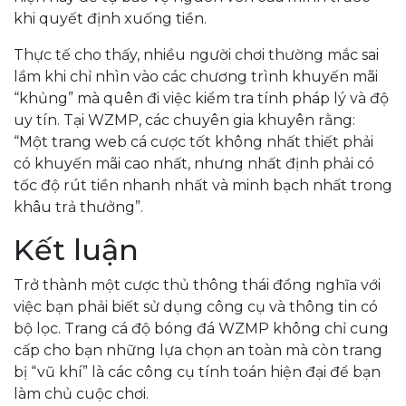
khi quyết định xuống tiền.
Thực tế cho thấy, nhiều người chơi thường mắc sai
lầm khi chỉ nhìn vào các chương trình khuyến mãi
“khủng” mà quên đi việc kiểm tra tính pháp lý và độ
uy tín. Tại WZMP, các chuyên gia khuyên rằng:
“Một trang web cá cược tốt không nhất thiết phải
có khuyến mãi cao nhất, nhưng nhất định phải có
tốc độ rút tiền nhanh nhất và minh bạch nhất trong
khâu trả thưởng”.
Kết luận
Trở thành một cược thủ thông thái đồng nghĩa với
việc bạn phải biết sử dụng công cụ và thông tin có
bộ lọc. Trang cá độ bóng đá WZMP không chỉ cung
cấp cho bạn những lựa chọn an toàn mà còn trang
bị “vũ khí” là các công cụ tính toán hiện đại để bạn
làm chủ cuộc chơi.