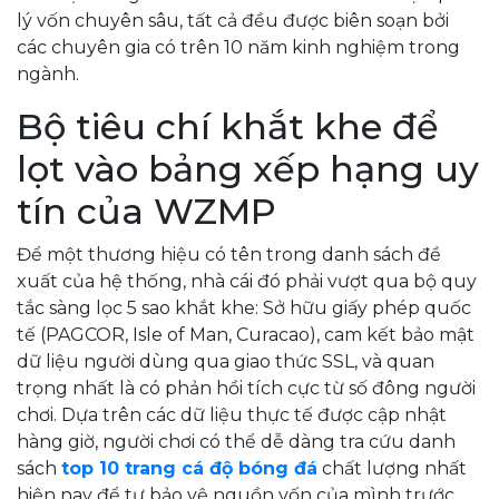
lý vốn chuyên sâu, tất cả đều được biên soạn bởi
các chuyên gia có trên 10 năm kinh nghiệm trong
ngành.
Bộ tiêu chí khắt khe để
lọt vào bảng xếp hạng uy
tín của WZMP
Để một thương hiệu có tên trong danh sách đề
xuất của hệ thống, nhà cái đó phải vượt qua bộ quy
tắc sàng lọc 5 sao khắt khe: Sở hữu giấy phép quốc
tế (PAGCOR, Isle of Man, Curacao), cam kết bảo mật
dữ liệu người dùng qua giao thức SSL, và quan
trọng nhất là có phản hồi tích cực từ số đông người
chơi. Dựa trên các dữ liệu thực tế được cập nhật
hàng giờ, người chơi có thể dễ dàng tra cứu danh
sách
top 10 trang cá độ bóng đá
chất lượng nhất
hiện nay để tự bảo vệ nguồn vốn của mình trước