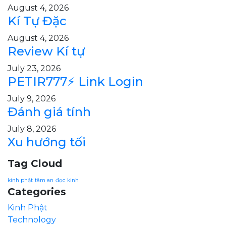
August 4, 2026
Kí Tự Đặc
August 4, 2026
Review Kí tự
July 23, 2026
PETIR777⚡ Link Login
July 9, 2026
Đánh giá tính
July 8, 2026
Xu hướng tối
Tag Cloud
kinh phật
tâm an
đọc kinh
Categories
Kinh Phật
Technology