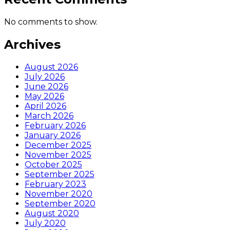
No comments to show.
Archives
August 2026
July 2026
June 2026
May 2026
April 2026
March 2026
February 2026
January 2026
December 2025
November 2025
October 2025
September 2025
February 2023
November 2020
September 2020
August 2020
July 2020