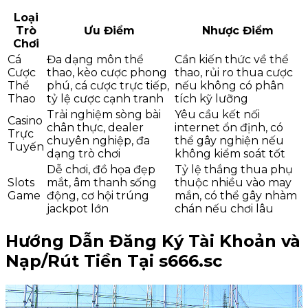
Loại
Trò
Ưu Điểm
Nhược Điểm
Chơi
Cá
Đa dạng môn thể
Cần kiến thức về thể
Cược
thao, kèo cược phong
thao, rủi ro thua cược
Thể
phú, cá cược trực tiếp,
nếu không có phân
Thao
tỷ lệ cược cạnh tranh
tích kỹ lưỡng
Trải nghiệm sòng bài
Yêu cầu kết nối
Casino
chân thực, dealer
internet ổn định, có
Trực
chuyên nghiệp, đa
thể gây nghiện nếu
Tuyến
dạng trò chơi
không kiểm soát tốt
Dễ chơi, đồ họa đẹp
Tỷ lệ thắng thua phụ
Slots
mắt, âm thanh sống
thuộc nhiều vào may
Game
động, cơ hội trúng
mắn, có thể gây nhàm
jackpot lớn
chán nếu chơi lâu
Hướng Dẫn Đăng Ký Tài Khoản và
Nạp/Rút Tiền Tại s666.sc