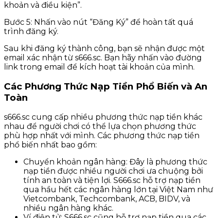
khoản và điều kiện”.
Bước 5: Nhấn vào nút “Đăng Ký” để hoàn tất quá
trình đăng ký.
Sau khi đăng ký thành công, bạn sẽ nhận được một
email xác nhận từ s666.sc. Bạn hãy nhấn vào đường
link trong email để kích hoạt tài khoản của mình.
Các Phương Thức Nạp Tiền Phổ Biến và An
Toàn
s666.sc cung cấp nhiều phương thức nạp tiền khác
nhau để người chơi có thể lựa chọn phương thức
phù hợp nhất với mình. Các phương thức nạp tiền
phổ biến nhất bao gồm:
Chuyển khoản ngân hàng: Đây là phương thức
nạp tiền được nhiều người chơi ưa chuộng bởi
tính an toàn và tiện lợi. S666.sc hỗ trợ nạp tiền
qua hầu hết các ngân hàng lớn tại Việt Nam như
Vietcombank, Techcombank, ACB, BIDV, và
nhiều ngân hàng khác.
Ví điện tử: S666.sc cũng hỗ trợ nạp tiền qua các