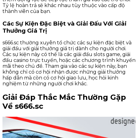
Tỷ lệ hoàn trả sẽ khác nhau tùy thuộc vào cấp độ
thành viên của bạn.
Các Sự Kiện Đặc Biệt và Giải Đấu Với Giải
Thưởng Giá Trị
s666.sc thường xuyên tổ chức các sự kiện đặc biệt và
giải đấu với giải thưởng giá trị dành cho người chơi.
Các sự kiện này có thể là các giải đấu slots game, giải
đấu casino trực tuyến, hoặc các chương trình khuyến
mãi theo chủ đề. Tham gia vào các sự kiện này, bạn
không chỉ có cơ hội nhận được những giải thưởng
hấp dẫn mà còn có cơ hội giao lưu, học hỏi kinh
nghiệm từ những người chơi khác.
Giải Đáp Thắc Mắc Thường Gặp
Về s666.sc