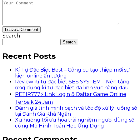
Leave a Comment
Search
Search
Recent Posts
Kí Tự Đặc Biệt Best – Công cụ tạo thiệp mời sự
kiện online ấn tượng
Review Kí tự đặc biệt SBS SYSTEM – Nền tảng
ứng dụng kí tự đặc biệt đa lĩnh vực hàng đầu
PETIR777⚡ Link Login & Daftar Game Online
Terbaik 24 Jam
Đánh giá tính minh bạch và tốc độ xử lý luồng số
tại Đánh Giá Khả Ngân
Xu hướng tối ưu hóa trải nghiệm người dùng số
cùng Mô Hình Toán Học Ứng Dụng
Recent Comments