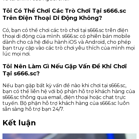
Tôi Có Thể Chơi Các Trò Chơi Tại s666.sc
Trên Điện Thoại Di Động Không?
Có, bạn có thể chơi các trò chơi tại s666.sc trên điện
thoại di động của mình. s666.sc có phiên bản mobile
dành cho cả hệ điều hành iOS và Android, cho phép
bạn truy cập vào các trò chơi yêu thích của mình mọi
lúc mọi nơi.
Tôi Nên Làm Gì Nếu Gặp Vấn Đề Khi Chơi
Tại s666.sc?
Nếu bạn gặp bất kỳ vấn đề nào khi chơi tại s666.sc,
bạn có thể liên hệ với bộ phận hỗ trợ khách hàng của
s666.sc thông qua email, điện thoại hoặc chat trực
tuyến. Bộ phận hỗ trợ khách hàng của s666.sc luôn
sẵn sàng hỗ trợ bạn 24/7.
Kết luận