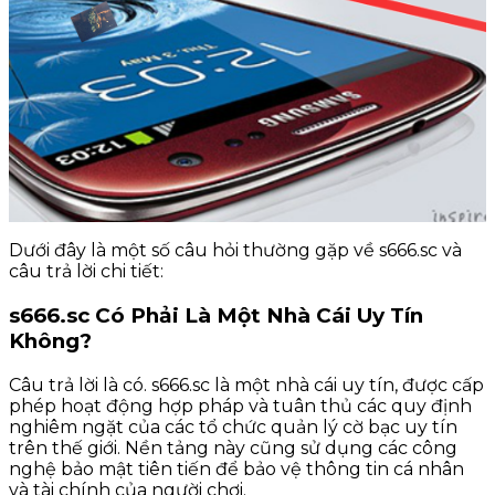
Dưới đây là một số câu hỏi thường gặp về s666.sc và
câu trả lời chi tiết:
s666.sc Có Phải Là Một Nhà Cái Uy Tín
Không?
Câu trả lời là có. s666.sc là một nhà cái uy tín, được cấp
phép hoạt động hợp pháp và tuân thủ các quy định
nghiêm ngặt của các tổ chức quản lý cờ bạc uy tín
trên thế giới. Nền tảng này cũng sử dụng các công
nghệ bảo mật tiên tiến để bảo vệ thông tin cá nhân
và tài chính của người chơi.