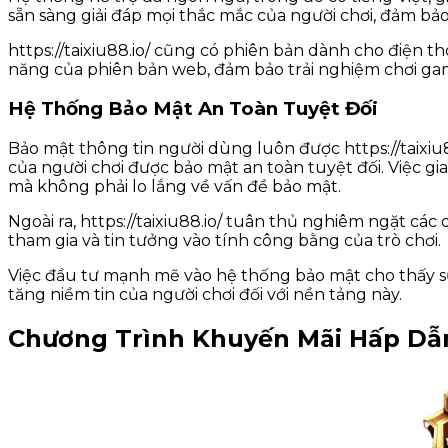
sẵn sàng giải đáp mọi thắc mắc của người chơi, đảm bả
https://taixiu88.io/ cũng có phiên bản dành cho điện t
năng của phiên bản web, đảm bảo trải nghiệm chơi ga
Hệ Thống Bảo Mật An Toàn Tuyệt Đối
Bảo mật thông tin người dùng luôn được https://taixiu
của người chơi được bảo mật an toàn tuyệt đối. Việc g
mà không phải lo lắng về vấn đề bảo mật.
Ngoài ra, https://taixiu88.io/ tuân thủ nghiêm ngặt c
tham gia và tin tưởng vào tính công bằng của trò chơi.
Việc đầu tư mạnh mẽ vào hệ thống bảo mật cho thấy sự c
tăng niềm tin của người chơi đối với nền tảng này.
Chương Trình Khuyến Mãi Hấp Dẫn t