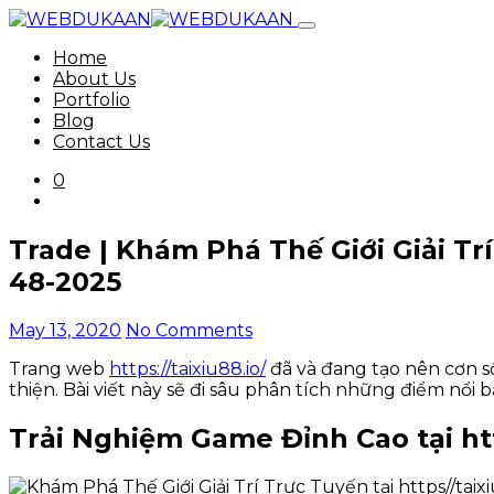
Home
About Us
Portfolio
Blog
Contact Us
0
Trade | Khám Phá Thế Giới Giải Trí
48-2025
May 13, 2020
No Comments
Trang web
https://taixiu88.io/
đã và đang tạo nên cơn số
thiện. Bài viết này sẽ đi sâu phân tích những điểm nổi bậ
Trải Nghiệm Game Đỉnh Cao tại http