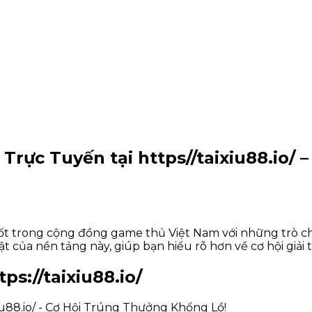
 Trực Tuyến tại https//taixiu88.io/
t trong cộng đồng game thủ Việt Nam với những trò chơi
t của nền tảng này, giúp bạn hiểu rõ hơn về cơ hội giải tr
s://taixiu88.io/