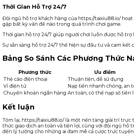
Thời Gian Hỗ Trợ 24/7
Đội ngũ hỗ trợ khách hàng của https://taixiu88.io/ hoạt 
gặp bất kỳ vấn đề nào trong quá trình chơi game.
Thời gian hỗ trợ 24/7 giúp người chơi luôn được hỗ trợ k
Sự sẵn sàng hỗ trợ 24/7 thể hiện sự đầu tư và cam kết của
Bảng So Sánh Các Phương Thức N
Phương thức
Ưu điểm
Thẻ cào điện thoại
Thuận tiện, dễ sử dụng
Ví điện tử
Nạp tiền nhanh chóng, an 
Chuyển khoản ngân hàng
An toàn, có thể nạp số tiền 
Kết luận
Tóm lại, https://taixiu88.io/ là một nền tảng giải trí
thức giao dịch an toàn và tiện lợi, cùng với đội ngũ hỗ
đến lý tưởng cho những ai đam mê cá cược trực tuyến