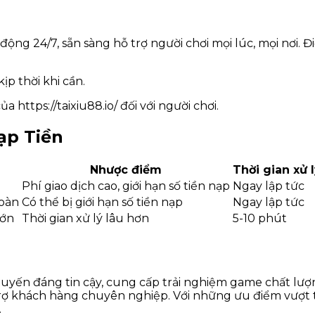
động 24/7, sẵn sàng hỗ trợ người chơi mọi lúc, mọi nơi. Đ
ịp thời khi cần.
 https://taixiu88.io/ đối với người chơi.
ạp Tiền
Nhược điểm
Thời gian xử 
Phí giao dịch cao, giới hạn số tiền nạp
Ngay lập tức
toàn
Có thể bị giới hạn số tiền nạp
Ngay lập tức
lớn
Thời gian xử lý lâu hơn
5-10 phút
 trực tuyến đáng tin cậy, cung cấp trải nghiệm game chất
 trợ khách hàng chuyên nghiệp. Với những ưu điểm vượt tr
.