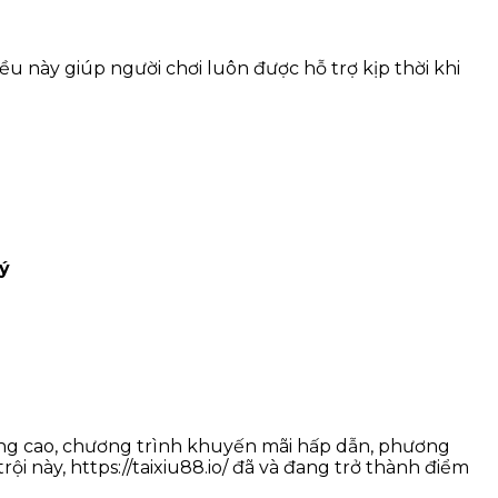
iều này giúp người chơi luôn được hỗ trợ kịp thời khi
lý
 lượng cao, chương trình khuyến mãi hấp dẫn, phương
ội này, https://taixiu88.io/ đã và đang trở thành điểm