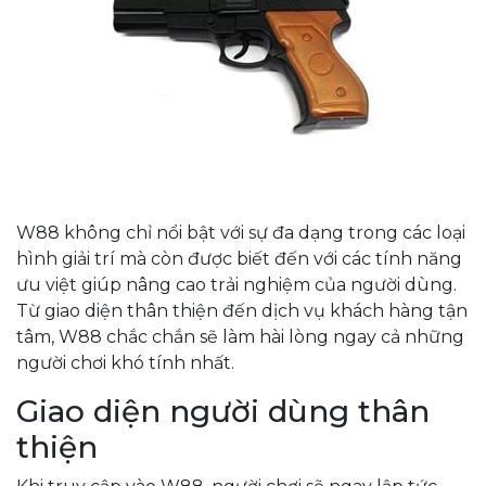
W88 không chỉ nổi bật với sự đa dạng trong các loại
hình giải trí mà còn được biết đến với các tính năng
ưu việt giúp nâng cao trải nghiệm của người dùng.
Từ giao diện thân thiện đến dịch vụ khách hàng tận
tâm, W88 chắc chắn sẽ làm hài lòng ngay cả những
người chơi khó tính nhất.
Giao diện người dùng thân
thiện