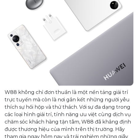
W88 không chỉ đơn thuần là một nền tảng giải trí
trực tuyến mà còn là nơi gắn kết những người yêu
thích sự hồi hộp và thử thách. Với sự đa dạng trong
các loại hình giải trí, tính năng ưu việt cùng dịch vụ
chăm sóc khách hàng tận tâm, W88 đã khẳng định
được thương hiệu của mình trên thị trường. Hãy
tham gia ngay hôm nay và trải nghiệm những giây