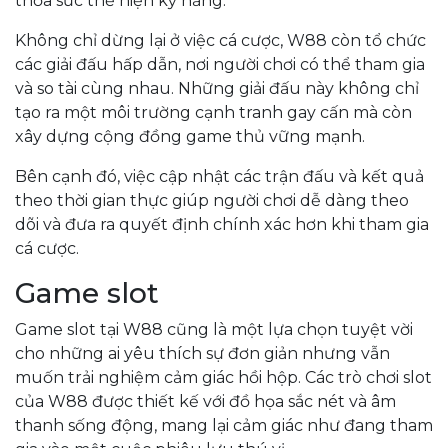
thỏa sức thể hiện kỹ năng.
Không chỉ dừng lại ở việc cá cược, W88 còn tổ chức
các giải đấu hấp dẫn, nơi người chơi có thể tham gia
và so tài cùng nhau. Những giải đấu này không chỉ
tạo ra một môi trường cạnh tranh gay cấn mà còn
xây dựng cộng đồng game thủ vững mạnh.
Bên cạnh đó, việc cập nhật các trận đấu và kết quả
theo thời gian thực giúp người chơi dễ dàng theo
dõi và đưa ra quyết định chính xác hơn khi tham gia
cá cược.
Game slot
Game slot tại W88 cũng là một lựa chọn tuyệt vời
cho những ai yêu thích sự đơn giản nhưng vẫn
muốn trải nghiệm cảm giác hồi hộp. Các trò chơi slot
của W88 được thiết kế với đồ họa sắc nét và âm
thanh sống động, mang lại cảm giác như đang tham