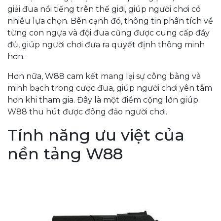
giải đua nổi tiếng trên thế giới, giúp người chơi có
nhiều lựa chọn. Bên cạnh đó, thông tin phân tích về
từng con ngựa và đội đua cũng được cung cấp đầy
đủ, giúp người chơi đưa ra quyết định thông minh
hơn.
Hơn nữa, W88 cam kết mang lại sự công bằng và
minh bạch trong cược đua, giúp người chơi yên tâm
hơn khi tham gia. Đây là một điểm cộng lớn giúp
W88 thu hút được đông đảo người chơi.
Tính năng ưu việt của
nền tảng W88