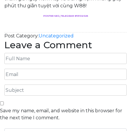
phút thư giãn tuyệt vời cùng W88!
POSTER SEO_TELEGRAM #13102025
Post Category:
Uncategorized
Leave a Comment
Save my name, email, and website in this browser for
the next time I comment.