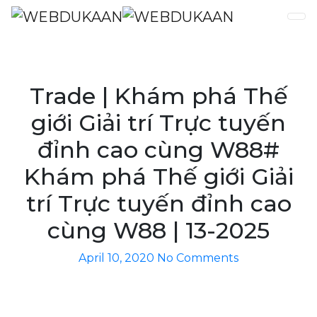
Trade | Khám phá Thế
giới Giải trí Trực tuyến
đỉnh cao cùng W88#
Khám phá Thế giới Giải
trí Trực tuyến đỉnh cao
cùng W88 | 13-2025
April 10, 2020
No Comments