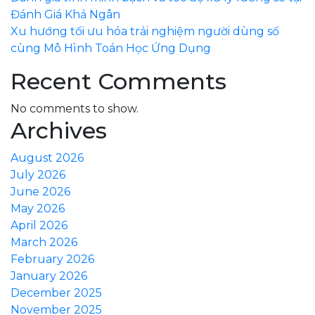
Đánh Giá Khả Ngân
Xu hướng tối ưu hóa trải nghiệm người dùng số
cùng Mô Hình Toán Học Ứng Dụng
Recent Comments
No comments to show.
Archives
August 2026
July 2026
June 2026
May 2026
April 2026
March 2026
February 2026
January 2026
December 2025
November 2025