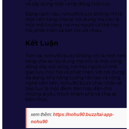
và xây dựng một cộng đồng tích cực.
Bằng cách này, nohu90.buzz không chỉ là
một nền tảng chia sẻ nội dung mà còn là
một môi trường nơi mọi người có thể học
hỏi, phát triển và kết nối với nhau.
Kết Luận
Tóm lại, nohu90.buzz không chỉ là một nền
tảng chia sẻ nội dung mà còn là một cộng
đồng đầy sức sống, nơi mọi người có thể
giao lưu, học hỏi và phát triển. Với nội dung
đa dạng, khả năng tương tác cao và công
nghệ tiên tiến, nohu90.buzz chắc chắn sẽ
tiếp tục là một điểm đến hấp dẫn cho
những ai yêu thích khám phá và chia sẻ
kiến thức.
xem thêm:
https://nohu90.buzz/tai-app-
nohu90