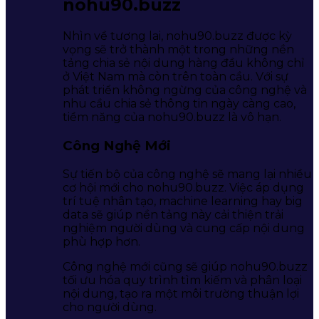
nohu90.buzz
Nhìn về tương lai, nohu90.buzz được kỳ
vọng sẽ trở thành một trong những nền
tảng chia sẻ nội dung hàng đầu không chỉ
ở Việt Nam mà còn trên toàn cầu. Với sự
phát triển không ngừng của công nghệ và
nhu cầu chia sẻ thông tin ngày càng cao,
tiềm năng của nohu90.buzz là vô hạn.
Công Nghệ Mới
Sự tiến bộ của công nghệ sẽ mang lại nhiều
cơ hội mới cho nohu90.buzz. Việc áp dụng
trí tuệ nhân tạo, machine learning hay big
data sẽ giúp nền tảng này cải thiện trải
nghiệm người dùng và cung cấp nội dung
phù hợp hơn.
Công nghệ mới cũng sẽ giúp nohu90.buzz
tối ưu hóa quy trình tìm kiếm và phân loại
nội dung, tạo ra một môi trường thuận lợi
cho người dùng.