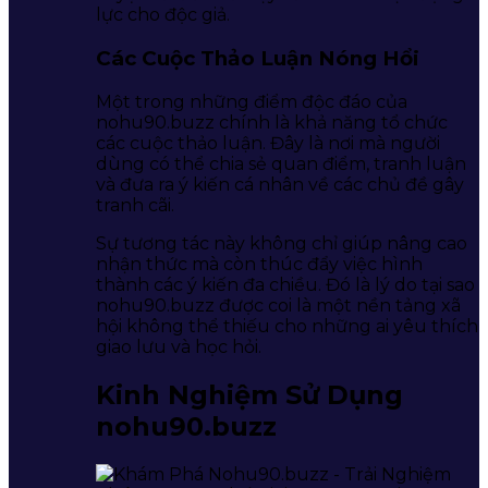
lực cho độc giả.
Các Cuộc Thảo Luận Nóng Hổi
Một trong những điểm độc đáo của
nohu90.buzz chính là khả năng tổ chức
các cuộc thảo luận. Đây là nơi mà người
dùng có thể chia sẻ quan điểm, tranh luận
và đưa ra ý kiến cá nhân về các chủ đề gây
tranh cãi.
Sự tương tác này không chỉ giúp nâng cao
nhận thức mà còn thúc đẩy việc hình
thành các ý kiến đa chiều. Đó là lý do tại sao
nohu90.buzz được coi là một nền tảng xã
hội không thể thiếu cho những ai yêu thích
giao lưu và học hỏi.
Kinh Nghiệm Sử Dụng
nohu90.buzz