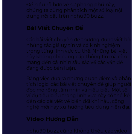
Để hiểu rõ hơn về sự phong phú này,
chúng ta cùng phân tích một số loại nội
dung nổi bật trên nohu90.buzz.
Bài Viết Chuyên Đề
Các bài viết chuyên đề thường được viết bởi
những tác giả uy tín và có kinh nghiệm
trong từng lĩnh vực cụ thể. Những bài viết
này không chỉ cung cấp thông tin mà còn
mang đến cái nhìn sâu sắc về các vấn đề
đang được bàn luận.
Bằng việc đưa ra những quan điểm và phân
tích logic, các bài viết chuyên đề giúp người
đọc mở rộng tầm nhìn và hiểu biết. Một số
ví dụ tiêu biểu trong lĩnh vực này có thể kể
đến các bài viết về biến đổi khí hậu, công
nghệ mới hay xu hướng tiêu dùng hiện đại.
Video Hướng Dẫn
nohu90.buzz cũng không thiếu các video