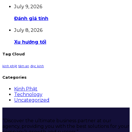
July 9, 2026
Đánh giá tính
July 8, 2026
Xu hướng tối
Tag Cloud
kinh phật
tâm an
đọc kinh
Categories
Kinh Phật
Technology
Uncategorized
“Discover the ultimate business partner at our
agency, providing you with the best solutions for your
company’s growth and success.”