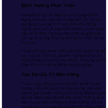
Định Hướng Phát Triển
nohu90.buzz sẽ tiếp tục mở rộng và đa
dạng hóa các loại nội dung hiện có. Với sự
gia tăng của các lĩnh vực mới như công
nghệ sinh học, AI hay blockchain, nền tảng
này sẽ không ngừng cập nhật và giới thiệu
tới người dùng những thông tin mới mẻ và
hữu ích.
Chưa kể, việc phát triển các mối quan hệ đối
tác với các tổ chức, doanh nghiệp sẽ giúp
nohu90.buzz cung cấp nhiều chương trình
hấp dẫn cho cộng đồng người dùng.
Tạo Ra Giá Trị Bền Vững
Cuối cùng nhưng không kém phần quan
trọng, nohu90.buzz sẽ tập trung vào việc
tạo ra giá trị bền vững cho cộng đồng người
dùng. Điều này có thể đạt được thông qua
việc cung cấp thông tin chất lượng, hỗ trợ
người dùng trong việc phát triển bản thân