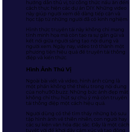
hướng dẫn thú vị, từ công thức nấu ăn đến
cách thực hiện các dự án DIY. Những video
này giúp người xem dễ dàng tiếp cận và
học tập từ những người đã có kinh nghiệm.
Hình thức truyền tải này không chỉ mang
tính minh họa mà còn tạo ra sự gần gũi và
kết nối giữa người sáng tạo nội dung và
người xem. Ngày nay, video trở thành một
phương tiện hiệu quả để truyền tải thông
điệp và kiến thức.
Hình Ảnh Thú Vị
Ngoài bài viết và video, hình ảnh cũng là
một phần không thể thiếu trong nội dung
của nohu90.buzz. Những bức ảnh đẹp mắt
không chỉ thu hút sự chú ý mà còn truyền
tải thông điệp một cách hiệu quả.
Người dùng có thể tìm thấy những bộ sưu
tập hình ảnh về thiên nhiên, con người hay
các sự kiện văn hóa đặc sắc. Đây là một cách
tuyệt vời để khơi dậy cảm xúc và tạo động