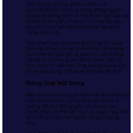
Một trong những điểm mạnh của
nohu90.buzz chính là cộng đồng người
dùng sôi động. Bạn có thể tham gia vào các
nhóm thảo luận, theo dõi những tác giả
yêu thích và kết nối với những người có
cùng sở thích.
Việc tham gia cộng đồng không chỉ giúp
bạn cập nhật thông tin mới mà còn mang
lại cơ hội để gặp gỡ và giao lưu với những
người có chung quan điểm. Điều này rất
hữu ích cho việc mở rộng mạng lưới quan
hệ và tạo dựng mối quan hệ bạn bè mới.
Đóng Góp Nội Dung
Nếu bạn là một người đam mê viết lách hay
chia sẻ kiến thức, nohu90.buzz là nơi lý
tưởng để bạn đóng góp nội dung của
mình. Bạn có thể viết bài, tạo video hay chia
sẻ hình ảnh để mọi người cùng thưởng
thức.