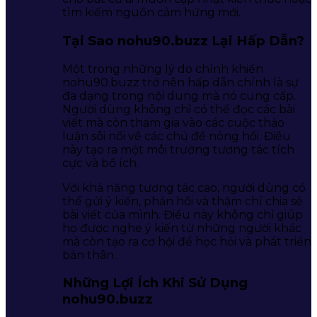
tìm kiếm nguồn cảm hứng mới.
Tại Sao nohu90.buzz Lại Hấp Dẫn?
Một trong những lý do chính khiến
nohu90.buzz trở nên hấp dẫn chính là sự
đa dạng trong nội dung mà nó cung cấp.
Người dùng không chỉ có thể đọc các bài
viết mà còn tham gia vào các cuộc thảo
luận sôi nổi về các chủ đề nóng hổi. Điều
này tạo ra một môi trường tương tác tích
cực và bổ ích.
Với khả năng tương tác cao, người dùng có
thể gửi ý kiến, phản hồi và thậm chí chia sẻ
bài viết của mình. Điều này không chỉ giúp
họ được nghe ý kiến từ những người khác
mà còn tạo ra cơ hội để học hỏi và phát triển
bản thân.
Những Lợi Ích Khi Sử Dụng
nohu90.buzz