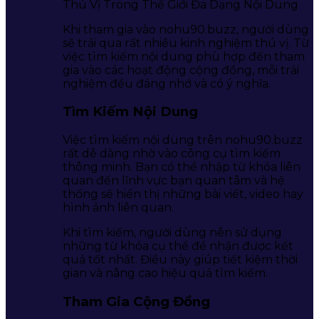
Khi tham gia vào nohu90.buzz, người dùng
sẽ trải qua rất nhiều kinh nghiệm thú vị. Từ
việc tìm kiếm nội dung phù hợp đến tham
gia vào các hoạt động cộng đồng, mỗi trải
nghiệm đều đáng nhớ và có ý nghĩa.
Tìm Kiếm Nội Dung
Việc tìm kiếm nội dung trên nohu90.buzz
rất dễ dàng nhờ vào công cụ tìm kiếm
thông minh. Bạn có thể nhập từ khóa liên
quan đến lĩnh vực bạn quan tâm và hệ
thống sẽ hiển thị những bài viết, video hay
hình ảnh liên quan.
Khi tìm kiếm, người dùng nên sử dụng
những từ khóa cụ thể để nhận được kết
quả tốt nhất. Điều này giúp tiết kiệm thời
gian và nâng cao hiệu quả tìm kiếm.
Tham Gia Cộng Đồng