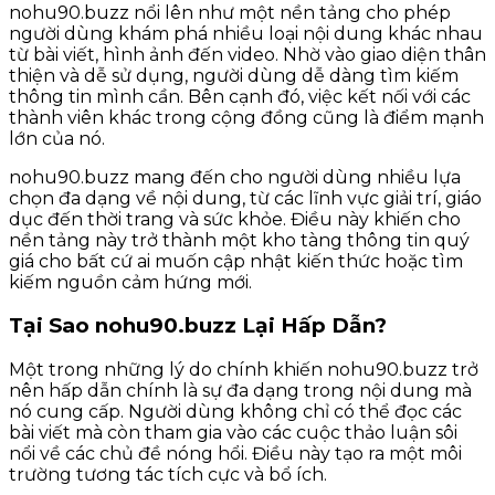
nohu90.buzz nổi lên như một nền tảng cho phép
người dùng khám phá nhiều loại nội dung khác nhau
từ bài viết, hình ảnh đến video. Nhờ vào giao diện thân
thiện và dễ sử dụng, người dùng dễ dàng tìm kiếm
thông tin mình cần. Bên cạnh đó, việc kết nối với các
thành viên khác trong cộng đồng cũng là điểm mạnh
lớn của nó.
nohu90.buzz mang đến cho người dùng nhiều lựa
chọn đa dạng về nội dung, từ các lĩnh vực giải trí, giáo
dục đến thời trang và sức khỏe. Điều này khiến cho
nền tảng này trở thành một kho tàng thông tin quý
giá cho bất cứ ai muốn cập nhật kiến thức hoặc tìm
kiếm nguồn cảm hứng mới.
Tại Sao nohu90.buzz Lại Hấp Dẫn?
Một trong những lý do chính khiến nohu90.buzz trở
nên hấp dẫn chính là sự đa dạng trong nội dung mà
nó cung cấp. Người dùng không chỉ có thể đọc các
bài viết mà còn tham gia vào các cuộc thảo luận sôi
nổi về các chủ đề nóng hổi. Điều này tạo ra một môi
trường tương tác tích cực và bổ ích.