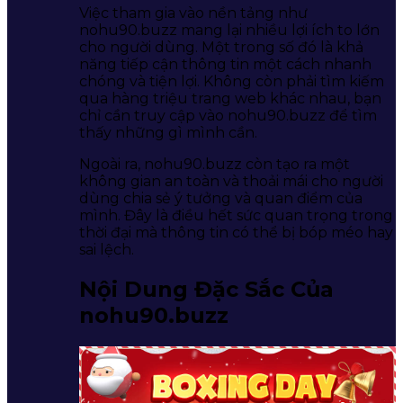
Việc tham gia vào nền tảng như
nohu90.buzz mang lại nhiều lợi ích to lớn
cho người dùng. Một trong số đó là khả
năng tiếp cận thông tin một cách nhanh
chóng và tiện lợi. Không còn phải tìm kiếm
qua hàng triệu trang web khác nhau, bạn
chỉ cần truy cập vào nohu90.buzz để tìm
thấy những gì mình cần.
Ngoài ra, nohu90.buzz còn tạo ra một
không gian an toàn và thoải mái cho người
dùng chia sẻ ý tưởng và quan điểm của
mình. Đây là điều hết sức quan trọng trong
thời đại mà thông tin có thể bị bóp méo hay
sai lệch.
Nội Dung Đặc Sắc Của
nohu90.buzz