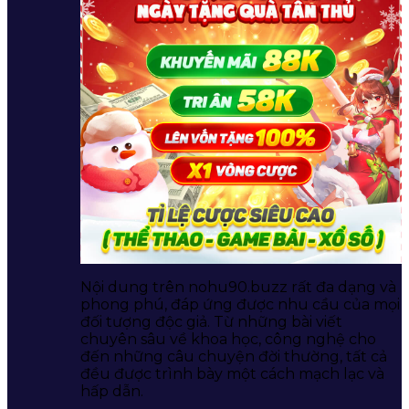
Nội dung trên nohu90.buzz rất đa dạng và
phong phú, đáp ứng được nhu cầu của mọi
đối tượng độc giả. Từ những bài viết
chuyên sâu về khoa học, công nghệ cho
đến những câu chuyện đời thường, tất cả
đều được trình bày một cách mạch lạc và
hấp dẫn.