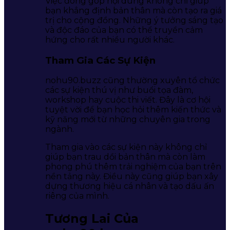
Việc đóng góp nội dung không chỉ giúp
bạn khẳng định bản thân mà còn tạo ra giá
trị cho cộng đồng. Những ý tưởng sáng tạo
và độc đáo của bạn có thể truyền cảm
hứng cho rất nhiều người khác.
Tham Gia Các Sự Kiện
nohu90.buzz cũng thường xuyên tổ chức
các sự kiện thú vị như buổi tọa đàm,
workshop hay cuộc thi viết. Đây là cơ hội
tuyệt vời để bạn học hỏi thêm kiến thức và
kỹ năng mới từ những chuyên gia trong
ngành.
Tham gia vào các sự kiện này không chỉ
giúp bạn trau dồi bản thân mà còn làm
phong phú thêm trải nghiệm của bạn trên
nền tảng này. Điều này cũng giúp bạn xây
dựng thương hiệu cá nhân và tạo dấu ấn
riêng của mình.
Tương Lai Của