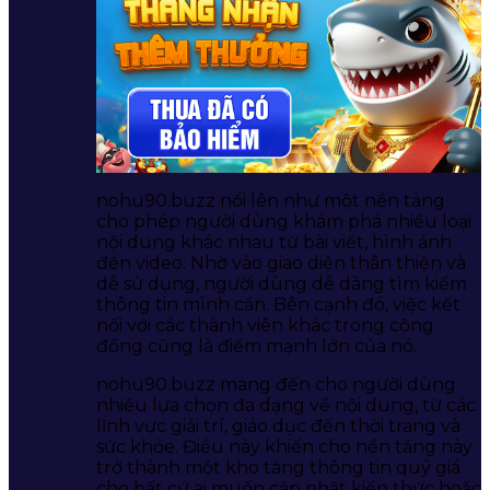
nohu90.buzz nổi lên như một nền tảng
cho phép người dùng khám phá nhiều loại
nội dung khác nhau từ bài viết, hình ảnh
đến video. Nhờ vào giao diện thân thiện và
dễ sử dụng, người dùng dễ dàng tìm kiếm
thông tin mình cần. Bên cạnh đó, việc kết
nối với các thành viên khác trong cộng
đồng cũng là điểm mạnh lớn của nó.
nohu90.buzz mang đến cho người dùng
nhiều lựa chọn đa dạng về nội dung, từ các
lĩnh vực giải trí, giáo dục đến thời trang và
sức khỏe. Điều này khiến cho nền tảng này
trở thành một kho tàng thông tin quý giá
cho bất cứ ai muốn cập nhật kiến thức hoặc