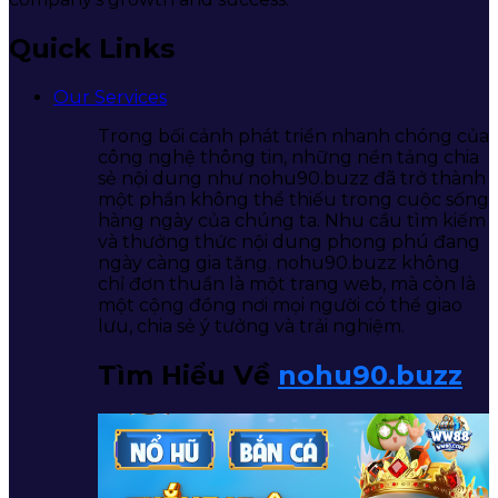
Quick Links
Our Services
Trong bối cảnh phát triển nhanh chóng của
công nghệ thông tin, những nền tảng chia
sẻ nội dung như nohu90.buzz đã trở thành
một phần không thể thiếu trong cuộc sống
hàng ngày của chúng ta. Nhu cầu tìm kiếm
và thưởng thức nội dung phong phú đang
ngày càng gia tăng. nohu90.buzz không
chỉ đơn thuần là một trang web, mà còn là
một cộng đồng nơi mọi người có thể giao
lưu, chia sẻ ý tưởng và trải nghiệm.
Tìm Hiểu Về
nohu90.buzz