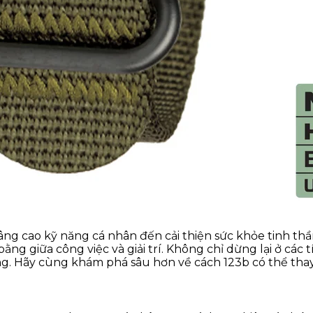
 nâng cao kỹ năng cá nhân đến cải thiện sức khỏe tinh th
ng giữa công việc và giải trí. Không chỉ dừng lại ở các t
g. Hãy cùng khám phá sâu hơn về cách 123b có thể thay