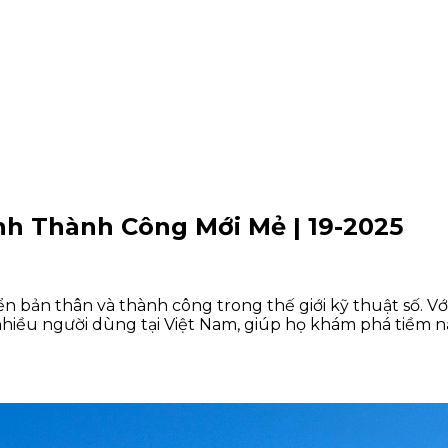
nh Thành Công Mới Mẻ | 19-2025
ển bản thân và thành công trong thế giới kỹ thuật số. Vớ
hiều người dùng tại Việt Nam, giúp họ khám phá tiềm n