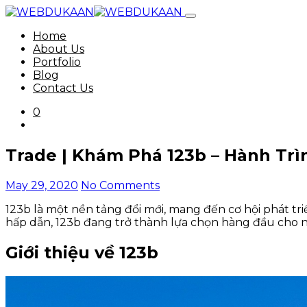
Home
About Us
Portfolio
Blog
Contact Us
0
Trade | Khám Phá 123b – Hành Trì
May 29, 2020
No Comments
123b là một nền tảng đổi mới, mang đến cơ hội phát tri
hấp dẫn, 123b đang trở thành lựa chọn hàng đầu cho n
Giới thiệu về 123b