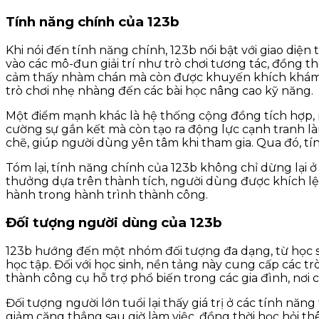
Tính năng chính của 123b
Khi nói đến tính năng chính, 123b nổi bật với giao diệ
vào các mô-đun giải trí như trò chơi tương tác, đồng 
cảm thấy nhàm chán mà còn được khuyến khích khám ph
trò chơi nhẹ nhàng đến các bài học nâng cao kỹ năng.
Một điểm mạnh khác là hệ thống cộng đồng tích hợp, n
cường sự gắn kết mà còn tạo ra động lực cạnh tranh l
chẽ, giúp người dùng yên tâm khi tham gia. Qua đó, tí
Tóm lại, tính năng chính của 123b không chỉ dừng lại 
thưởng dựa trên thành tích, người dùng được khích lệ
hành trong hành trình thành công.
Đối tượng người dùng của 123b
123b hướng đến một nhóm đối tượng đa dạng, từ học sin
học tập. Đối với học sinh, nền tảng này cung cấp các tr
thành công cụ hỗ trợ phổ biến trong các gia đình, nơi 
Đối tượng người lớn tuổi lại thấy giá trị ở các tính nă
giảm căng thẳng sau giờ làm việc, đồng thời học hỏi t