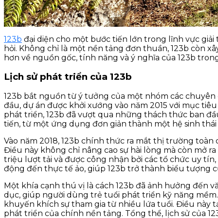
123b
đại diện cho một bước tiến lớn trong lĩnh vực giải 
hỏi. Không chỉ là một nền tảng đơn thuần, 123b còn x
hơn về nguồn gốc, tính năng và ý nghĩa của 123b tron
Lịch sử phát triển của 123b
123b bắt nguồn từ ý tưởng của một nhóm các chuyên gi
đầu, dự án được khởi xướng vào năm 2015 với mục tiêu
phát triển, 123b đã vượt qua những thách thức ban đầ
tiến, từ một ứng dụng đơn giản thành một hệ sinh thái 
Vào năm 2018, 123b chính thức ra mắt thị trường toàn 
Điều này không chỉ nâng cao sự hài lòng mà còn mở ra
triệu lượt tải và được công nhận bởi các tổ chức uy tín
động đến thực tế ảo, giúp 123b trở thành biểu tượng củ
Một khía cạnh thú vị là cách 123b đã ảnh hưởng đến văn
dục, giúp người dùng trẻ tuổi phát triển kỹ năng mềm. 
khuyến khích sự tham gia từ nhiều lứa tuổi. Điều này 
phát triển của chính nền tảng. Tổng thể, lịch sử của 12