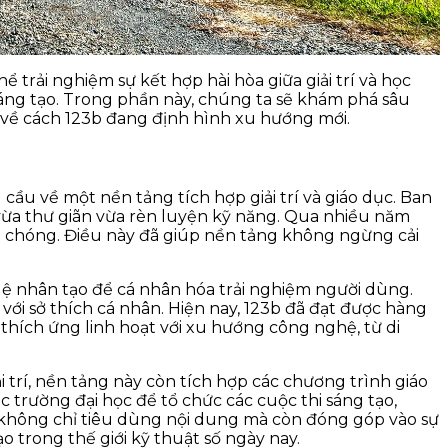
ể trải nghiệm sự kết hợp hài hòa giữa giải trí và học
áng tạo. Trong phần này, chúng ta sẽ khám phá sâu
n về cách 123b đang định hình xu hướng mới.
u về một nền tảng tích hợp giải trí và giáo dục. Ban
 vừa thư giãn vừa rèn luyện kỹ năng. Qua nhiều năm
h chóng. Điều này đã giúp nền tảng không ngừng cải
uệ nhân tạo để cá nhân hóa trải nghiệm người dùng.
ới sở thích cá nhân. Hiện nay, 123b đã đạt được hàng
 thích ứng linh hoạt với xu hướng công nghệ, từ di
i trí, nền tảng này còn tích hợp các chương trình giáo
c trường đại học để tổ chức các cuộc thi sáng tạo,
ng không chỉ tiêu dùng nội dung mà còn đóng góp vào sự
o trong thế giới kỹ thuật số ngày nay.