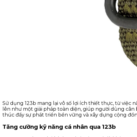
Sử dụng 123b mang lại vô số lợi ích thiết thực, từ việc
lên như một giải pháp toàn diện, giúp người dùng cân bằ
thúc đẩy sự phát triển bền vững và xây dựng cộng đồn
Tăng cường kỹ năng cá nhân qua 123b