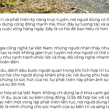
trí và phát triển kỹ năng trực tuyến, nơi người dùng có th
ây dựng cộng đồng mạnh mẽ, thúc đẩy sự tương tác và s
g cuộc sống hàng ngày. Đây là cơ hội để bạn hiểu rõ hơ
a công nghệ tại Việt Nam, những người nhận thấy nhu cầ
 tạo ra một không gian trực tuyến nơi mọi người có thể
u như cạnh tranh khốc liệt và thay đổi công nghệ nhan
toàn diện.
cầu, đánh dấu bước ngoặt quan trọng khi tích hợp trí t
 cơ hội cho người dùng khám phá các nội dung phù hợp v
, chứng tỏ sức hút của nó. Sự phát triển này phản ánh sự
a sự đổi mới.
 hóa số tại Việt Nam. Không chỉ dừng lại ở khía cạnh giả
Ví dụ, qua các sự kiện cộng đồng, 123b đã hợp tác với cá
tạo nên một vòng lặp phát triển liên tục, nơi người dù
3b là minh chứng cho sức mạnh của sự kiên trì và sáng tạ