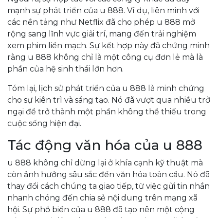
mạnh sự phát triển của u 888. Ví dụ, liên minh với
các nền tảng như Netflix đã cho phép u 888 mở
rộng sang lĩnh vực giải trí, mang đến trải nghiệm
xem phim liền mạch. Sự kết hợp này đã chứng minh
rằng u 888 không chỉ là một công cụ đơn lẻ mà là
phần của hệ sinh thái lớn hơn.
Tóm lại, lịch sử phát triển của u 888 là minh chứng
cho sự kiên trì và sáng tạo. Nó đã vượt qua nhiều trở
ngại để trở thành một phần không thể thiếu trong
cuộc sống hiện đại.
Tác động văn hóa của u 888
u 888 không chỉ dừng lại ở khía cạnh kỹ thuật mà
còn ảnh hưởng sâu sắc đến văn hóa toàn cầu. Nó đã
thay đổi cách chúng ta giao tiếp, từ việc gửi tin nhắn
nhanh chóng đến chia sẻ nội dung trên mạng xã
hội. Sự phổ biến của u 888 đã tạo nên một cộng