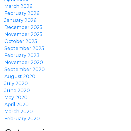
March 2026
February 2026
January 2026
December 2025
November 2025
October 2025
September 2025
February 2023
November 2020
September 2020
August 2020
July 2020
June 2020
May 2020
April 2020
March 2020
February 2020