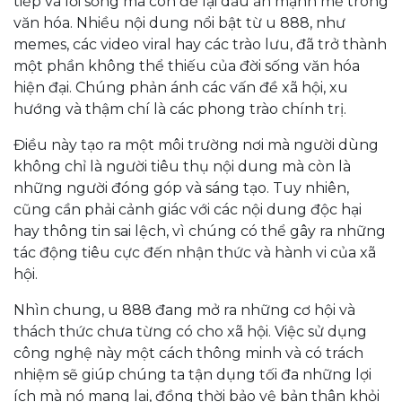
tiếp và lối sống mà còn để lại dấu ấn mạnh mẽ trong
văn hóa. Nhiều nội dung nổi bật từ u 888, như
memes, các video viral hay các trào lưu, đã trở thành
một phần không thể thiếu của đời sống văn hóa
hiện đại. Chúng phản ánh các vấn đề xã hội, xu
hướng và thậm chí là các phong trào chính trị.
Điều này tạo ra một môi trường nơi mà người dùng
không chỉ là người tiêu thụ nội dung mà còn là
những người đóng góp và sáng tạo. Tuy nhiên,
cũng cần phải cảnh giác với các nội dung độc hại
hay thông tin sai lệch, vì chúng có thể gây ra những
tác động tiêu cực đến nhận thức và hành vi của xã
hội.
Nhìn chung, u 888 đang mở ra những cơ hội và
thách thức chưa từng có cho xã hội. Việc sử dụng
công nghệ này một cách thông minh và có trách
nhiệm sẽ giúp chúng ta tận dụng tối đa những lợi
ích mà nó mang lại, đồng thời bảo vệ bản thân khỏi