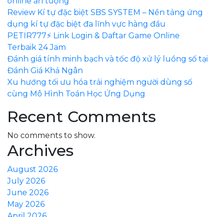
online ấn tượng
Review Kí tự đặc biệt SBS SYSTEM – Nền tảng ứng
dụng kí tự đặc biệt đa lĩnh vực hàng đầu
PETIR777⚡ Link Login & Daftar Game Online
Terbaik 24 Jam
Đánh giá tính minh bạch và tốc độ xử lý luồng số tại
Đánh Giá Khả Ngân
Xu hướng tối ưu hóa trải nghiệm người dùng số
cùng Mô Hình Toán Học Ứng Dụng
Recent Comments
No comments to show.
Archives
August 2026
July 2026
June 2026
May 2026
April 2026