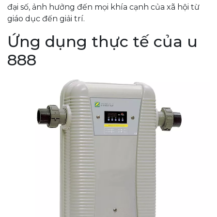
đại số, ảnh hưởng đến mọi khía cạnh của xã hội từ
giáo dục đến giải trí.
Ứng dụng thực tế của u
888