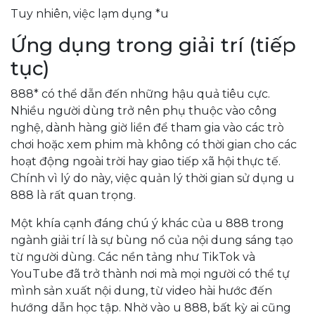
Tuy nhiên, việc lạm dụng *u
Ứng dụng trong giải trí (tiếp
tục)
888* có thể dẫn đến những hậu quả tiêu cực.
Nhiều người dùng trở nên phụ thuộc vào công
nghệ, dành hàng giờ liền để tham gia vào các trò
chơi hoặc xem phim mà không có thời gian cho các
hoạt động ngoài trời hay giao tiếp xã hội thực tế.
Chính vì lý do này, việc quản lý thời gian sử dụng u
888 là rất quan trọng.
Một khía cạnh đáng chú ý khác của u 888 trong
ngành giải trí là sự bùng nổ của nội dung sáng tạo
từ người dùng. Các nền tảng như TikTok và
YouTube đã trở thành nơi mà mọi người có thể tự
mình sản xuất nội dung, từ video hài hước đến
hướng dẫn học tập. Nhờ vào u 888, bất kỳ ai cũng