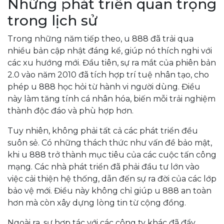
Những phát triển quan trọng
trong lịch sử
Trong những năm tiếp theo, u 888 đã trải qua
nhiều bản cập nhật đáng kể, giúp nó thích nghi với
các xu hướng mới. Đầu tiên, sự ra mắt của phiên bản
2.0 vào năm 2010 đã tích hợp trí tuệ nhân tạo, cho
phép u 888 học hỏi từ hành vi người dùng. Điều
này làm tăng tính cá nhân hóa, biến mỗi trải nghiệm
thành độc đáo và phù hợp hơn.
Tuy nhiên, không phải tất cả các phát triển đều
suôn sẻ. Có những thách thức như vấn đề bảo mật,
khi u 888 trở thành mục tiêu của các cuộc tấn công
mạng. Các nhà phát triển đã phải đầu tư lớn vào
việc cải thiện hệ thống, dẫn đến sự ra đời của các lớp
bảo vệ mới. Điều này không chỉ giúp u 888 an toàn
hơn mà còn xây dựng lòng tin từ cộng đồng.
Ngoài ra, sự hợp tác với các công ty khác đã đẩy