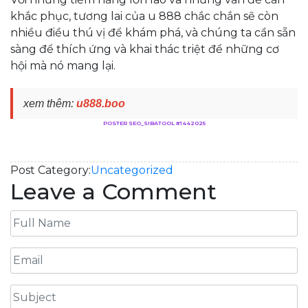
khắc phục, tương lai của u 888 chắc chắn sẽ còn
nhiều điều thú vị để khám phá, và chúng ta cần sẵn
sàng để thích ứng và khai thác triệt để những cơ
hội mà nó mang lại.
xem thêm:
u888.boo
POSTER SEO_SIBATOOL #1442025
Post Category:
Uncategorized
Leave a Comment