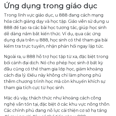
Ứng dụng trong giáo dục
Trong lĩnh vực giáo dục, u 888 đang cách mạng
hóa cách giảng dạy và học tập. Giáo viên sử dụng u
888 để tạo ra các bài học tương tác, giúp học sinh
dễ dàng nắm bắt kiến thức. Ví dụ, qua các ứng
dụng dựa trên u 888, học sinh có thể tham gia bài
kiểm tra trực tuyến, nhận phản hồi ngay lập tức.
Ngoài ra, u 888 hỗ trợ học tập từ xa, đặc biệt trong
bối cảnh đại dịch. Nó cho phép học sinh ở bất kỳ
đâu cũng có thể tham gia lớp học, giảm khoảng
cách địa lý. Điều này không chỉ làm phong phú
thêm chương trình học mà còn khuyến khích sự
tham gia tích cực từ học sinh.
Mặc dù vậy, thách thức như khoảng cách công
nghệ vẫn tồn tại, đặc biệt ở các khu vực nông thôn.
Các chính phủ đang nỗ lực cải thiện cơ sở hạ tầng