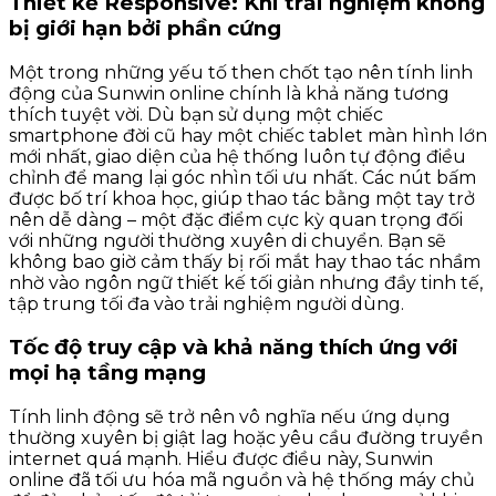
Thiết kế Responsive: Khi trải nghiệm không
bị giới hạn bởi phần cứng
Một trong những yếu tố then chốt tạo nên tính linh
động của Sunwin online chính là khả năng tương
thích tuyệt vời. Dù bạn sử dụng một chiếc
smartphone đời cũ hay một chiếc tablet màn hình lớn
mới nhất, giao diện của hệ thống luôn tự động điều
chỉnh để mang lại góc nhìn tối ưu nhất. Các nút bấm
được bố trí khoa học, giúp thao tác bằng một tay trở
nên dễ dàng – một đặc điểm cực kỳ quan trọng đối
với những người thường xuyên di chuyển. Bạn sẽ
không bao giờ cảm thấy bị rối mắt hay thao tác nhầm
nhờ vào ngôn ngữ thiết kế tối giản nhưng đầy tinh tế,
tập trung tối đa vào trải nghiệm người dùng.
Tốc độ truy cập và khả năng thích ứng với
mọi hạ tầng mạng
Tính linh động sẽ trở nên vô nghĩa nếu ứng dụng
thường xuyên bị giật lag hoặc yêu cầu đường truyền
internet quá mạnh. Hiểu được điều này, Sunwin
online đã tối ưu hóa mã nguồn và hệ thống máy chủ