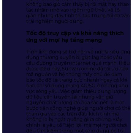
không bao giờ cảm thấy bị rối mắt hay thao
tác nhầm nhờ vào ngôn ngữ thiết kế tối
giản nhưng đầy tinh tế, tập trung tối đa vào
trải nghiệm người dùng.
Tốc độ truy cập và khả năng thích
ứng với mọi hạ tầng mạng
Tính linh động sẽ trở nên vô nghĩa nếu ứng
dụng thường xuyên bị giật lag hoặc yêu
cầu đường truyền internet quá mạnh. Hiểu
được điều này, Sunwin online đã tối ưu hóa
mã nguồn và hệ thống máy chủ để đảm
bảo tốc độ tải trang cực nhanh ngay cả khi
bạn chỉ sử dụng mạng 4G/5G ở những khu
vực sóng yếu. Việc giảm thiểu dung lượng
dữ liệu cần truyền tải nhưng vẫn giữ
nguyên chất lượng đồ họa sắc nét là một
bước tiến công nghệ giúp người chơi có thể
tham gia vào các trận đấu kịch tính mà
không lo bị ngắt quãng giữa chừng. Đây
chính là yếu tố "tiện lợi" mà mọi người chơi
đều tìm kiếm trong một ứng dụng bỏ túi.