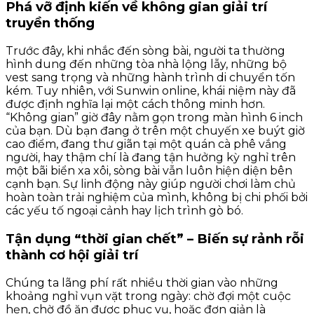
Phá vỡ định kiến về không gian giải trí
truyền thống
Trước đây, khi nhắc đến sòng bài, người ta thường
hình dung đến những tòa nhà lộng lẫy, những bộ
vest sang trọng và những hành trình di chuyển tốn
kém. Tuy nhiên, với Sunwin online, khái niệm này đã
được định nghĩa lại một cách thông minh hơn.
“Không gian” giờ đây nằm gọn trong màn hình 6 inch
của bạn. Dù bạn đang ở trên một chuyến xe buýt giờ
cao điểm, đang thư giãn tại một quán cà phê vắng
người, hay thậm chí là đang tận hưởng kỳ nghỉ trên
một bãi biển xa xôi, sòng bài vẫn luôn hiện diện bên
cạnh bạn. Sự linh động này giúp người chơi làm chủ
hoàn toàn trải nghiệm của mình, không bị chi phối bởi
các yếu tố ngoại cảnh hay lịch trình gò bó.
Tận dụng “thời gian chết” – Biến sự rảnh rỗi
thành cơ hội giải trí
Chúng ta lãng phí rất nhiều thời gian vào những
khoảng nghỉ vụn vặt trong ngày: chờ đợi một cuộc
hẹn, chờ đồ ăn được phục vụ, hoặc đơn giản là