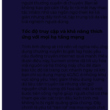
người thường xuyên di chuyển. Bạn sẽ
không bao giờ cảm thấy bị rối mắt hay thao
tác nhầm nhờ vào ngôn ngữ thiết kế tối
giản nhưng đầy tinh tế, tập trung tối đa vào
trải nghiệm người dùng.
Tốc độ truy cập và khả năng thích
ứng với mọi hạ tầng mạng
Tính linh động sẽ trở nên vô nghĩa nếu ứng
dụng thường xuyên bị giật lag hoặc yêu
cầu đường truyền internet quá mạnh. Hiểu
được điều này, Sunwin online đã tối ưu hóa
mã nguồn và hệ thống máy chủ để đảm
bảo tốc độ tải trang cực nhanh ngay cả khi
bạn chỉ sử dụng mạng 4G/5G ở những khu
vực sóng yếu. Việc giảm thiểu dung lượng
dữ liệu cần truyền tải nhưng vẫn giữ
nguyên chất lượng đồ họa sắc nét là một
bước tiến công nghệ giúp người chơi có thể
tham gia vào các trận đấu kịch tính mà
không lo bị ngắt quãng giữa chừng. Đây
chính là yếu tố "tiện lợi" mà mọi người chơi