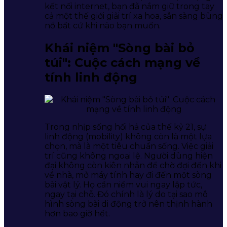
kết nối internet, bạn đã nắm giữ trong tay
cả một thế giới giải trí xa hoa, sẵn sàng bùng
nổ bất cứ khi nào bạn muốn.
Khái niệm "Sòng bài bỏ
túi": Cuộc cách mạng về
tính linh động
Trong nhịp sống hối hả của thế kỷ 21, sự
linh động (mobility) không còn là một lựa
chọn, mà là một tiêu chuẩn sống. Việc giải
trí cũng không ngoại lệ. Người dùng hiện
đại không còn kiên nhẫn để chờ đợi đến khi
về nhà, mở máy tính hay đi đến một sòng
bài vật lý. Họ cần niềm vui ngay lập tức,
ngay tại chỗ. Đó chính là lý do tại sao mô
hình sòng bài di động trở nên thịnh hành
hơn bao giờ hết.