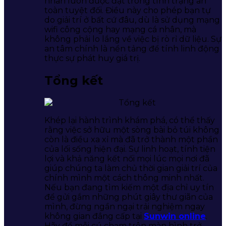
nhân luôn được đặt trong tình trạng an
toàn tuyệt đối. Điều này cho phép bạn tự
do giải trí ở bất cứ đâu, dù là sử dụng mạng
wifi công cộng hay mạng cá nhân, mà
không phải lo lắng về việc bị rò rỉ dữ liệu. Sự
an tâm chính là nền tảng để tính linh động
thực sự phát huy giá trị.
Tổng kết
Khép lại hành trình khám phá, có thể thấy
rằng việc sở hữu một sòng bài bỏ túi không
còn là điều xa xỉ mà đã trở thành một phần
của lối sống hiện đại. Sự linh hoạt, tính tiện
lợi và khả năng kết nối mọi lúc mọi nơi đã
giúp chúng ta làm chủ thời gian giải trí của
chính mình một cách thông minh nhất.
Nếu bạn đang tìm kiếm một địa chỉ uy tín
để gửi gắm những phút giây thư giãn của
mình, đừng ngần ngại trải nghiệm ngay
không gian đẳng cấp tại
Sunwin online
.
Hãy để mỗi cú chạm trên màn hình trở