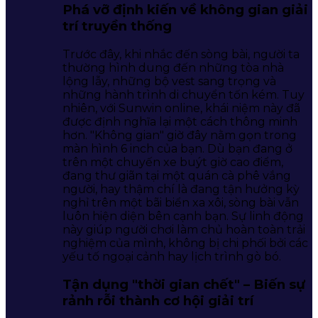
Phá vỡ định kiến về không gian giải
trí truyền thống
Trước đây, khi nhắc đến sòng bài, người ta
thường hình dung đến những tòa nhà
lộng lẫy, những bộ vest sang trọng và
những hành trình di chuyển tốn kém. Tuy
nhiên, với Sunwin online, khái niệm này đã
được định nghĩa lại một cách thông minh
hơn. "Không gian" giờ đây nằm gọn trong
màn hình 6 inch của bạn. Dù bạn đang ở
trên một chuyến xe buýt giờ cao điểm,
đang thư giãn tại một quán cà phê vắng
người, hay thậm chí là đang tận hưởng kỳ
nghỉ trên một bãi biển xa xôi, sòng bài vẫn
luôn hiện diện bên cạnh bạn. Sự linh động
này giúp người chơi làm chủ hoàn toàn trải
nghiệm của mình, không bị chi phối bởi các
yếu tố ngoại cảnh hay lịch trình gò bó.
Tận dụng "thời gian chết" – Biến sự
rảnh rỗi thành cơ hội giải trí