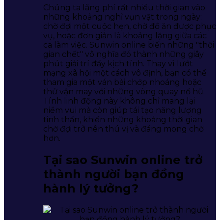
Chúng ta lãng phí rất nhiều thời gian vào
những khoảng nghỉ vụn vặt trong ngày:
chờ đợi một cuộc hẹn, chờ đồ ăn được phục
vụ, hoặc đơn giản là khoảng lặng giữa các
ca làm việc. Sunwin online biến những "thời
gian chết" vô nghĩa đó thành những giây
phút giải trí đầy kịch tính. Thay vì lướt
mạng xã hội một cách vô định, bạn có thể
tham gia một ván bài chớp nhoáng hoặc
thử vận may với những vòng quay nổ hũ.
Tính linh động này không chỉ mang lại
niềm vui mà còn giúp tái tạo năng lượng
tinh thần, khiến những khoảng thời gian
chờ đợi trở nên thú vị và đáng mong chờ
hơn.
Tại sao Sunwin online trở
thành người bạn đồng
hành lý tưởng?