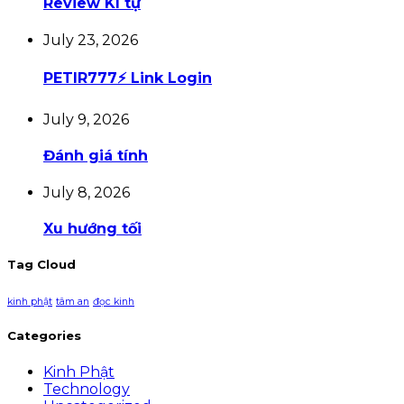
Review Kí tự
July 23, 2026
PETIR777⚡ Link Login
July 9, 2026
Đánh giá tính
July 8, 2026
Xu hướng tối
Tag Cloud
kinh phật
tâm an
đọc kinh
Categories
Kinh Phật
Technology