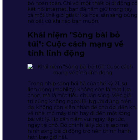
bỏ hoàn toàn. Chỉ với một thiết bị di động có
kết nối internet, bạn đã nắm giữ trong tay
cả một thế giới giải trí xa hoa, sẵn sàng bùng
nổ bất cứ khi nào bạn muốn.
Khái niệm "Sòng bài bỏ
túi": Cuộc cách mạng về
tính linh động
Trong nhịp sống hối hả của thế kỷ 21, sự
linh động (mobility) không còn là một lựa
chọn, mà là một tiêu chuẩn sống. Việc giải
trí cũng không ngoại lệ. Người dùng hiện
đại không còn kiên nhẫn để chờ đợi đến khi
về nhà, mở máy tính hay đi đến một sòng
bài vật lý. Họ cần niềm vui ngay lập tức,
ngay tại chỗ. Đó chính là lý do tại sao mô
hình sòng bài di động trở nên thịnh hành
hơn bao giờ hết.