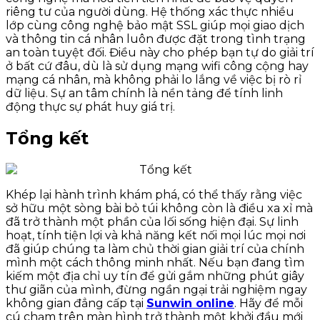
riêng tư của người dùng. Hệ thống xác thực nhiều
lớp cùng công nghệ bảo mật SSL giúp mọi giao dịch
và thông tin cá nhân luôn được đặt trong tình trạng
an toàn tuyệt đối. Điều này cho phép bạn tự do giải trí
ở bất cứ đâu, dù là sử dụng mạng wifi công cộng hay
mạng cá nhân, mà không phải lo lắng về việc bị rò rỉ
dữ liệu. Sự an tâm chính là nền tảng để tính linh
động thực sự phát huy giá trị.
Tổng kết
Khép lại hành trình khám phá, có thể thấy rằng việc
sở hữu một sòng bài bỏ túi không còn là điều xa xỉ mà
đã trở thành một phần của lối sống hiện đại. Sự linh
hoạt, tính tiện lợi và khả năng kết nối mọi lúc mọi nơi
đã giúp chúng ta làm chủ thời gian giải trí của chính
mình một cách thông minh nhất. Nếu bạn đang tìm
kiếm một địa chỉ uy tín để gửi gắm những phút giây
thư giãn của mình, đừng ngần ngại trải nghiệm ngay
không gian đẳng cấp tại
Sunwin online
. Hãy để mỗi
cú chạm trên màn hình trở thành một khởi đầu mới