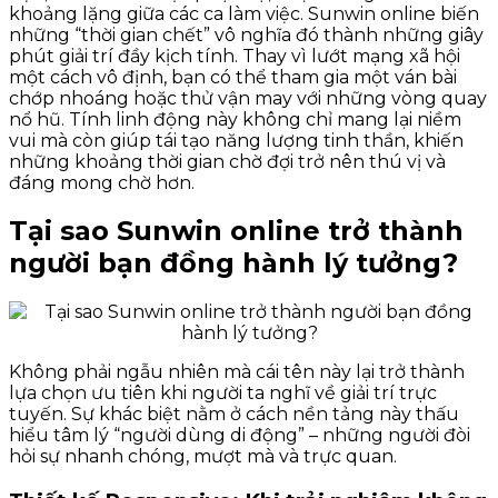
khoảng lặng giữa các ca làm việc. Sunwin online biến
những “thời gian chết” vô nghĩa đó thành những giây
phút giải trí đầy kịch tính. Thay vì lướt mạng xã hội
một cách vô định, bạn có thể tham gia một ván bài
chớp nhoáng hoặc thử vận may với những vòng quay
nổ hũ. Tính linh động này không chỉ mang lại niềm
vui mà còn giúp tái tạo năng lượng tinh thần, khiến
những khoảng thời gian chờ đợi trở nên thú vị và
đáng mong chờ hơn.
Tại sao Sunwin online trở thành
người bạn đồng hành lý tưởng?
Không phải ngẫu nhiên mà cái tên này lại trở thành
lựa chọn ưu tiên khi người ta nghĩ về giải trí trực
tuyến. Sự khác biệt nằm ở cách nền tảng này thấu
hiểu tâm lý “người dùng di động” – những người đòi
hỏi sự nhanh chóng, mượt mà và trực quan.