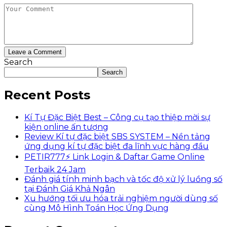
Leave a Comment
Search
Search
Recent Posts
Kí Tự Đặc Biệt Best – Công cụ tạo thiệp mời sự
kiện online ấn tượng
Review Kí tự đặc biệt SBS SYSTEM – Nền tảng
ứng dụng kí tự đặc biệt đa lĩnh vực hàng đầu
PETIR777⚡ Link Login & Daftar Game Online
Terbaik 24 Jam
Đánh giá tính minh bạch và tốc độ xử lý luồng số
tại Đánh Giá Khả Ngân
Xu hướng tối ưu hóa trải nghiệm người dùng số
cùng Mô Hình Toán Học Ứng Dụng