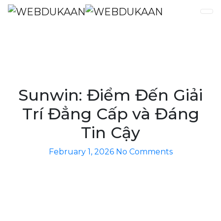
Sunwin: Điểm Đến Giải
Trí Đẳng Cấp và Đáng
Tin Cậy
February 1, 2026
No Comments