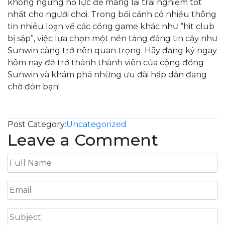
không ngừng nỗ lực để mang lại trải nghiệm tốt
nhất cho người chơi. Trong bối cảnh có nhiều thông
tin nhiễu loạn về các cổng game khác như “hit club
bị sập”, việc lựa chọn một nền tảng đáng tin cậy như
Sunwin càng trở nên quan trọng. Hãy đăng ký ngay
hôm nay để trở thành thành viên của cộng đồng
Sunwin và khám phá những ưu đãi hấp dẫn đang
chờ đón bạn!
Post Category:
Uncategorized
Leave a Comment