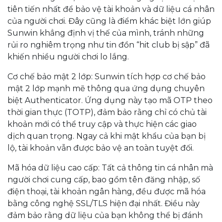
tiên tiến nhất để bảo vệ tài khoản và dữ liệu cá nhân
của người chơi. Đây cũng là điểm khác biệt lớn giúp
Sunwin khẳng định vị thế của mình, tránh những
rủi ro nghiêm trọng như tin đồn “hit club bị sập” đã
khiến nhiều người chơi lo lắng.
Cơ chế bảo mật 2 lớp: Sunwin tích hợp cơ chế bảo
mật 2 lớp mạnh mẽ thông qua ứng dụng chuyên
biệt Authenticator. Ứng dụng này tạo mã OTP theo
thời gian thực (TOTP), đảm bảo rằng chỉ có chủ tài
khoản mới có thể truy cập và thực hiện các giao
dịch quan trọng. Ngay cả khi mật khẩu của bạn bị
lộ, tài khoản vẫn được bảo vệ an toàn tuyệt đối.
Mã hóa dữ liệu cao cấp: Tất cả thông tin cá nhân mà
người chơi cung cấp, bao gồm tên đăng nhập, số
điện thoại, tài khoản ngân hàng, đều được mã hóa
bằng công nghệ SSL/TLS hiện đại nhất. Điều này
đảm bảo rằng dữ liệu của bạn không thể bị đánh