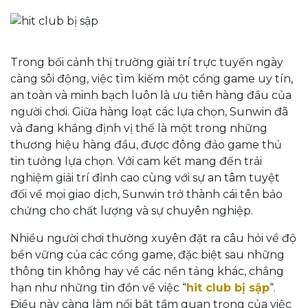
Trong bối cảnh thị trường giải trí trực tuyến ngày
càng sôi động, việc tìm kiếm một cổng game uy tín,
an toàn và minh bạch luôn là ưu tiên hàng đầu của
người chơi. Giữa hàng loạt các lựa chọn, Sunwin đã
và đang khẳng định vị thế là một trong những
thương hiệu hàng đầu, được đông đảo game thủ
tin tưởng lựa chọn. Với cam kết mang đến trải
nghiệm giải trí đỉnh cao cùng với sự an tâm tuyệt
đối về mọi giao dịch, Sunwin trở thành cái tên bảo
chứng cho chất lượng và sự chuyên nghiệp.
Nhiều người chơi thường xuyên đặt ra câu hỏi về độ
bền vững của các cổng game, đặc biệt sau những
thông tin không hay về các nền tảng khác, chẳng
hạn như những tin đồn về việc “
hit club bị sập
“.
Điều này càng làm nổi bật tầm quan trọng của việc