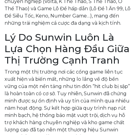
chuyên nghiệp (Volta, K Thể Thao, S Thể Thao, O
Thể Thao) và Game Lô Đề hấp dẫn (Lô Đề 1 Ăn 99, Lô
Đề Siêu Tốc, Keno, Number Game…), mang đến
những trải nghiệm cá cược đa dạng và kịch tính.
Lý Do Sunwin Luôn Là
Lựa Chọn Hàng Đầu Giữa
Thị Trường Cạnh Tranh
Trong một thị trường nơi các cổng game liên tục
xuất hiện và biến mất, những lo lắng về độ bền
vững của một nền tảng như tin đồn “hit club bị sập”
là hoàn toàn có cơ sở. Tuy nhiên, Sunwin đã chứng
minh được sự ổn định và uy tín của mình qua nhiều
năm hoạt động. Sự kết hợp giữa quy trình nạp rút
minh bạch, hệ thống bảo mật vượt trội, dịch vụ hỗ
trợ khách hàng chuyên nghiệp và kho game chất
lượng cao đã tạo nên một thương hiệu Sunwin