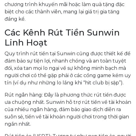
chương trình khuyến mãi hoặc làm quà tặng đặc
biệt cho các thành viên, mang lại giá trị gia tăng
đáng kể.
Các Kênh Rút Tiền Sunwin
Linh Hoạt
Quy trình rút tiền tại Sunwin cũng được thiết kế để
đảm bảo sự tiện lợi, nhanh chóng và an toàn tuyệt
đối, xóa tan mọi lo ngại về sự không minh bạch mà
người chơi có thể gặp phải ở các cổng game kém uy
tín (ví dụ như những lo lắng khi “hit club bị sập”).
Rút ngân hàng: Đây là phương thức rút tiền được
ưa chuộng nhất. Sunwin hỗ trợ rút tiền về tài khoản
của nhiều ngân hàng, đảm bảo giao dịch diễn ra
suôn sẻ, tiền về tài khoản người chơi trong thời gian
ngắn nhất.