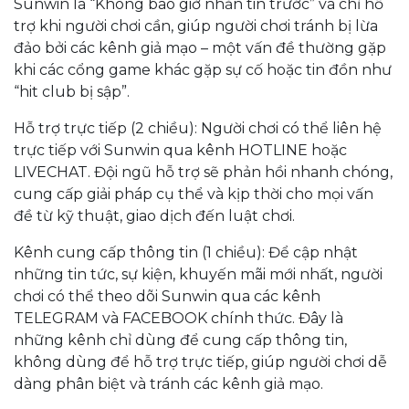
Sunwin là “Không bao giờ nhắn tin trước” và chỉ hỗ
trợ khi người chơi cần, giúp người chơi tránh bị lừa
đảo bởi các kênh giả mạo – một vấn đề thường gặp
khi các cổng game khác gặp sự cố hoặc tin đồn như
“hit club bị sập”.
Hỗ trợ trực tiếp (2 chiều): Người chơi có thể liên hệ
trực tiếp với Sunwin qua kênh HOTLINE hoặc
LIVECHAT. Đội ngũ hỗ trợ sẽ phản hồi nhanh chóng,
cung cấp giải pháp cụ thể và kịp thời cho mọi vấn
đề từ kỹ thuật, giao dịch đến luật chơi.
Kênh cung cấp thông tin (1 chiều): Để cập nhật
những tin tức, sự kiện, khuyến mãi mới nhất, người
chơi có thể theo dõi Sunwin qua các kênh
TELEGRAM và FACEBOOK chính thức. Đây là
những kênh chỉ dùng để cung cấp thông tin,
không dùng để hỗ trợ trực tiếp, giúp người chơi dễ
dàng phân biệt và tránh các kênh giả mạo.