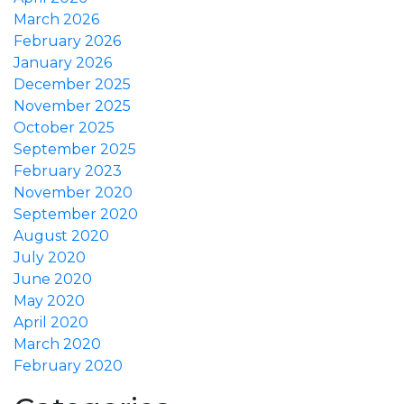
March 2026
February 2026
January 2026
December 2025
November 2025
October 2025
September 2025
February 2023
November 2020
September 2020
August 2020
July 2020
June 2020
May 2020
April 2020
March 2020
February 2020