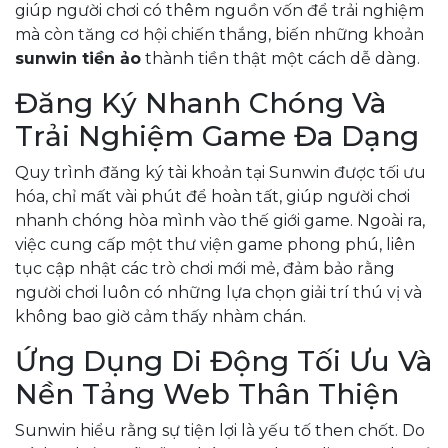
giúp người chơi có thêm nguồn vốn để trải nghiệm
mà còn tăng cơ hội chiến thắng, biến những khoản
sunwin tiền ảo
thành tiền thật một cách dễ dàng.
Đăng Ký Nhanh Chóng Và
Trải Nghiệm Game Đa Dạng
Quy trình đăng ký tài khoản tại Sunwin được tối ưu
hóa, chỉ mất vài phút để hoàn tất, giúp người chơi
nhanh chóng hòa mình vào thế giới game. Ngoài ra,
việc cung cấp một thư viện game phong phú, liên
tục cập nhật các trò chơi mới mẻ, đảm bảo rằng
người chơi luôn có những lựa chọn giải trí thú vị và
không bao giờ cảm thấy nhàm chán.
Ứng Dụng Di Động Tối Ưu Và
Nền Tảng Web Thân Thiện
Sunwin hiểu rằng sự tiện lợi là yếu tố then chốt. Do