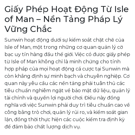
Giấy Phép Hoạt Động Từ Isle
of Man – Nền Tảng Pháp Lý
Vững Chắc
Sunwin hoạt động dưới sự kiểm soát chặt chẽ của
Isle of Man, một trong những cơ quan quản lý cờ
bạc uy tín hàng đầu thế giới. Việc có được giấy phép
từ Isle of Man không chỉ là minh chứng cho tính
hợp pháp của mọi hoạt động cá cược tại Sunwin mà
còn khẳng định sự minh bạch và chuyên nghiệp. Cơ
quan này yêu cầu các nền tảng phải tuân thủ các
tiêu chuẩn nghiêm ngặt về bảo mật dữ liệu, quản lý
tài chính và quyền lợi người chơi. Điều này đồng
nghĩa với việc Sunwin phải duy trì tiêu chuẩn cao về
công bằng trò chơi, quản lý rủi ro, và kiểm soát gian
lận, đồng thời thực hiện các cuộc kiểm tra định kỳ
để đảm bảo chất lượng dịch vụ.