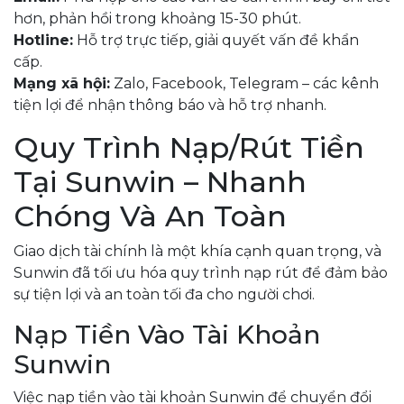
hơn, phản hồi trong khoảng 15-30 phút.
Hotline:
Hỗ trợ trực tiếp, giải quyết vấn đề khẩn
cấp.
Mạng xã hội:
Zalo, Facebook, Telegram – các kênh
tiện lợi để nhận thông báo và hỗ trợ nhanh.
Quy Trình Nạp/Rút Tiền
Tại Sunwin – Nhanh
Chóng Và An Toàn
Giao dịch tài chính là một khía cạnh quan trọng, và
Sunwin đã tối ưu hóa quy trình nạp rút để đảm bảo
sự tiện lợi và an toàn tối đa cho người chơi.
Nạp Tiền Vào Tài Khoản
Sunwin
Việc nạp tiền vào tài khoản Sunwin để chuyển đổi