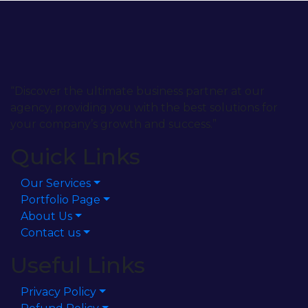
“Discover the ultimate business partner at our
agency, providing you with the best solutions for
your company’s growth and success.”
Quick Links
Our Services
Portfolio Page
About Us
Contact us
Useful Links
Privacy Policy