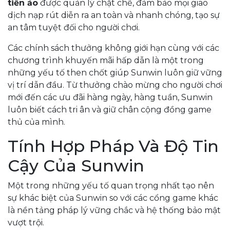
tiền ảo
được quản lý chặt chẽ, đảm bảo mọi giao
dịch nạp rút diễn ra an toàn và nhanh chóng, tạo sự
an tâm tuyệt đối cho người chơi.
Các chính sách thưởng không giới hạn cùng với các
chương trình khuyến mãi hấp dẫn là một trong
những yếu tố then chốt giúp Sunwin luôn giữ vững
vị trí dẫn đầu. Từ thưởng chào mừng cho người chơi
mới đến các ưu đãi hàng ngày, hàng tuần, Sunwin
luôn biết cách tri ân và giữ chân cộng đồng game
thủ của mình.
Tính Hợp Pháp Và Độ Tin
Cậy Của Sunwin
Một trong những yếu tố quan trọng nhất tạo nên
sự khác biệt của Sunwin so với các cổng game khác
là nền tảng pháp lý vững chắc và hệ thống bảo mật
vượt trội.