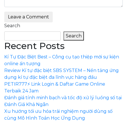
Leave a Comment
Search
Search
Recent Posts
Kí Tự Đặc Biệt Best – Công cụ tạo thiệp mời sự kiện
online ấn tượng
Review Kí tự đặc biệt SBS SYSTEM – Nền tảng ứng
dụng kí tự đặc biệt đa lĩnh vực hàng đầu
PETIR777⚡ Link Login & Daftar Game Online
Terbaik 24 Jam
Đánh giá tính minh bạch và tốc độ xử lý luồng số tại
Đánh Giá Khả Ngân
Xu hướng tối ưu hóa trải nghiệm người dùng số
cùng Mô Hình Toán Học Ứng Dụng