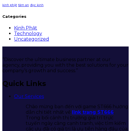
kinh phật
tâm an
đọc kinh
Categories
Kinh Phật
Technology
Uncategorized
“Discover the ultimate business partner at our
agency, providing you with the best solutions for your
company’s growth and success.”
Quick Links
Our Services
Chào mừng bạn đến với game ST666 hướng
dẫn chi tiết nhất về
link trang ST666
.
Trong bối cảnh thị trường giải trí trực
tuyến ngày càng cạnh tranh, việc tìm kiếm
các ưu đãi có giá trị là ưu tiên hàng đầu của