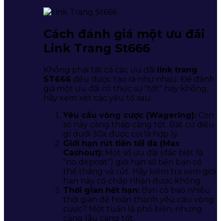
Cách đánh giá một ưu đãi
Link Trang St666
Không phải tất cả các ưu đãi
link trang
ST666
đều được tạo ra như nhau. Để đánh
giá một ưu đãi có thực sự "tốt" hay không,
hãy xem xét các yếu tố sau:
Yêu cầu vòng cược (Wagering):
Con
số này càng thấp càng tốt. Bất cứ điều
gì dưới 30x được coi là hợp lý.
Giới hạn rút tiền tối đa (Max
Cashout):
Một số ưu đãi (đặc biệt là
"no deposit") giới hạn số tiền bạn có
thể thắng và rút. Hãy kiểm tra xem giới
hạn này có chấp nhận được không.
Thời gian hết hạn:
Bạn có bao nhiêu
thời gian để hoàn thành yêu cầu vòng
cược? Một tuần là phổ biến, nhưng
càng lâu càng tốt.