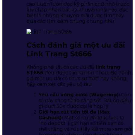
cao. Luôn luôn đọc kỹ phần chữ nhỏ trước
khi chấp nhận bất kỳ khuyến mãi nào, đặc
biệt là những khuyến mãi được tìm thấy
qua các tìm kiếm chung chung như
.
Cách đánh giá một ưu đãi
Link Trang St666
Không phải tất cả các ưu đãi
link trang
ST666
đều được tạo ra như nhau. Để đánh
giá một ưu đãi có thực sự "tốt" hay không,
hãy xem xét các yếu tố sau:
Yêu cầu vòng cược (Wagering):
Con
số này càng thấp càng tốt. Bất cứ điều
gì dưới 30x được coi là hợp lý.
Giới hạn rút tiền tối đa (Max
Cashout):
Một số ưu đãi (đặc biệt là
"no deposit") giới hạn số tiền bạn có
thể thắng và rút. Hãy kiểm tra xem giới
hạn này có chấp nhận được không.