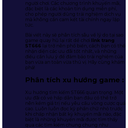
người chơi. Các chương trình khuyến mãi,
đặc biệt là các khoản tín dụng miễn phí,
cho phép người dùng trải nghiệm dịch vụ
mà không cần cam kết tài chính ngay lập
tức.
Bài viết này sẽ phân tích sâu về lý do tại sao
game quay hũ lại rất dể chơi
link trang
ST666
lại trở nên phổ biến, cách bạn có thể
nhận diện các ưu đãi tốt nhất, và những
điều cần lưu ý để đảm bảo trải nghiệm của
bạn vừa an toàn vừa thú vị. Hãy cùng khám
phá!
Phân tích xu hướng game :
Xu hướng tìm kiếm ST666
quan trọng. Một
ưu đãi có vẻ hấp dẫn ban đầu có thể trở
nên kém giá trị nếu yêu cầu vòng cược quá
cao. Luôn luôn đọc kỹ phần chữ nhỏ trước
khi chấp nhận bất kỳ khuyến mãi nào, đặc
biệt là những khuyến mãi được tìm thấy
qua các tìm kiếm chung chung như
.