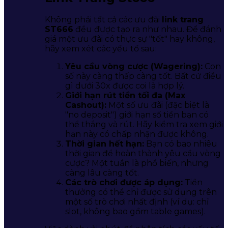
Không phải tất cả các ưu đãi
link trang
ST666
đều được tạo ra như nhau. Để đánh
giá một ưu đãi có thực sự "tốt" hay không,
hãy xem xét các yếu tố sau:
Yêu cầu vòng cược (Wagering):
Con
số này càng thấp càng tốt. Bất cứ điều
gì dưới 30x được coi là hợp lý.
Giới hạn rút tiền tối đa (Max
Cashout):
Một số ưu đãi (đặc biệt là
"no deposit") giới hạn số tiền bạn có
thể thắng và rút. Hãy kiểm tra xem giới
hạn này có chấp nhận được không.
Thời gian hết hạn:
Bạn có bao nhiêu
thời gian để hoàn thành yêu cầu vòng
cược? Một tuần là phổ biến, nhưng
càng lâu càng tốt.
Các trò chơi được áp dụng:
Tiền
thưởng có thể chỉ được sử dụng trên
một số trò chơi nhất định (ví dụ: chỉ
slot, không bao gồm table games).