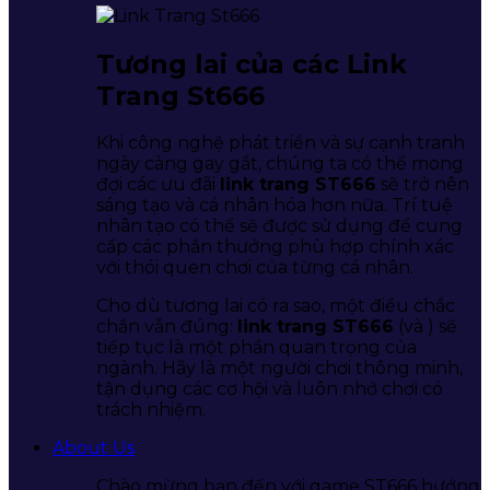
Tương lai của các
Link
Trang St666
Khi công nghệ phát triển và sự cạnh tranh
ngày càng gay gắt, chúng ta có thể mong
đợi các ưu đãi
link trang ST666
sẽ trở nên
sáng tạo và cá nhân hóa hơn nữa. Trí tuệ
nhân tạo có thể sẽ được sử dụng để cung
cấp các phần thưởng phù hợp chính xác
với thói quen chơi của từng cá nhân.
Cho dù tương lai có ra sao, một điều chắc
chắn vẫn đúng:
link trang ST666
(và
) sẽ
tiếp tục là một phần quan trọng của
ngành. Hãy là một người chơi thông minh,
tận dụng các cơ hội và luôn nhớ chơi có
trách nhiệm.
About Us
Chào mừng bạn đến với game ST666 hướng