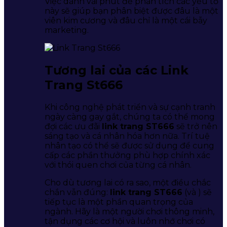
Việc dành vài phút để phân tích các yếu tố
này sẽ giúp bạn phân biệt được đâu là một
viên kim cương và đâu chỉ là một cái bẫy
marketing.
Tương lai của các
Link
Trang St666
Khi công nghệ phát triển và sự cạnh tranh
ngày càng gay gắt, chúng ta có thể mong
đợi các ưu đãi
link trang ST666
sẽ trở nên
sáng tạo và cá nhân hóa hơn nữa. Trí tuệ
nhân tạo có thể sẽ được sử dụng để cung
cấp các phần thưởng phù hợp chính xác
với thói quen chơi của từng cá nhân.
Cho dù tương lai có ra sao, một điều chắc
chắn vẫn đúng:
link trang ST666
(và
) sẽ
tiếp tục là một phần quan trọng của
ngành. Hãy là một người chơi thông minh,
tận dụng các cơ hội và luôn nhớ chơi có