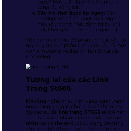
cược? Một tuần là phổ biến, nhưng
càng lâu càng tốt.
Các trò chơi được áp dụng:
Tiền
thưởng có thể chỉ được sử dụng trên
một số trò chơi nhất định (ví dụ: chỉ
slot, không bao gồm table games).
Việc dành vài phút để phân tích các yếu tố
này sẽ giúp bạn phân biệt được đâu là một
viên kim cương và đâu chỉ là một cái bẫy
marketing.
Tương lai của các
Link
Trang St666
Khi công nghệ phát triển và sự cạnh tranh
ngày càng gay gắt, chúng ta có thể mong
đợi các ưu đãi
link trang ST666
sẽ trở nên
sáng tạo và cá nhân hóa hơn nữa. Trí tuệ
nhân tạo có thể sẽ được sử dụng để cung
cấp các phần thưởng phù hợp chính xác