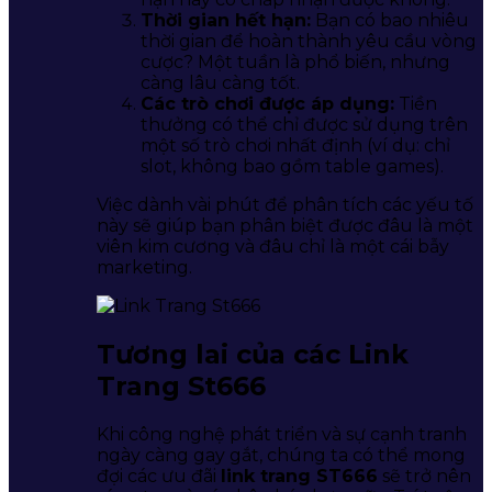
Thời gian hết hạn:
Bạn có bao nhiêu
thời gian để hoàn thành yêu cầu vòng
cược? Một tuần là phổ biến, nhưng
càng lâu càng tốt.
Các trò chơi được áp dụng:
Tiền
thưởng có thể chỉ được sử dụng trên
một số trò chơi nhất định (ví dụ: chỉ
slot, không bao gồm table games).
Việc dành vài phút để phân tích các yếu tố
này sẽ giúp bạn phân biệt được đâu là một
viên kim cương và đâu chỉ là một cái bẫy
marketing.
Tương lai của các
Link
Trang St666
Khi công nghệ phát triển và sự cạnh tranh
ngày càng gay gắt, chúng ta có thể mong
đợi các ưu đãi
link trang ST666
sẽ trở nên