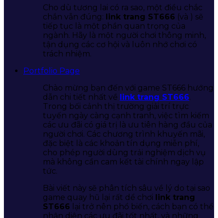
Cho dù tương lai có ra sao, một điều chắc
chắn vẫn đúng:
link trang ST666
(và
) sẽ
tiếp tục là một phần quan trọng của
ngành. Hãy là một người chơi thông minh,
tận dụng các cơ hội và luôn nhớ chơi có
trách nhiệm.
Portfolio Page
Chào mừng bạn đến với game ST666 hướng
dẫn chi tiết nhất về
link trang ST666
.
Trong bối cảnh thị trường giải trí trực
tuyến ngày càng cạnh tranh, việc tìm kiếm
các ưu đãi có giá trị là ưu tiên hàng đầu của
người chơi. Các chương trình khuyến mãi,
đặc biệt là các khoản tín dụng miễn phí,
cho phép người dùng trải nghiệm dịch vụ
mà không cần cam kết tài chính ngay lập
tức.
Bài viết này sẽ phân tích sâu về lý do tại sao
game quay hũ lại rất dể chơi
link trang
ST666
lại trở nên phổ biến, cách bạn có thể
nhận diện các ưu đãi tốt nhất, và những