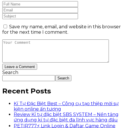
Save my name, email, and website in this browser
for the next time I comment.
Leave a Comment
Search
Search
Recent Posts
Kí Tự Đặc Biệt Best – Công cụ tạo thiệp mời sự
kiện online ấn tượng
Review Kí tự đặc biệt SBS SYSTEM – Nền tảng
ứng dụng kí tự đặc biệt đa lĩnh vực hàng đầu
PETIR777⚡ Link Login & Daftar Game Online