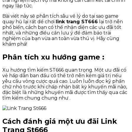
trải nghiệm dịch vụ mà không cần cam kết tài chính
ngay lập tức.
Bài viết này sẽ phân tích sâu về lý do tại sao game
quay hũ lại rất dể chơi
link trang ST666
lại trở nên
phổ biến, cách bạn có thể nhận diện các ưu đãi tốt
nhất, và những điều cần lưu ý để đảm bảo trải
nghiệm của bạn vừa an toàn vừa thú vị. Hãy cùng
khám phá!
Phân tích xu hướng game :
Xu hướng tìm kiếm ST666
quan trọng. Một ưu đãi có
vẻ hấp dẫn ban đầu có thể trở nên kém giá trị nếu
yêu cầu vòng cược quá cao. Luôn luôn đọc kỹ phần
chữ nhỏ trước khi chấp nhận bất kỳ khuyến mãi nào,
đặc biệt là những khuyến mãi được tìm thấy qua các
tìm kiếm chung chung như
.
Cách đánh giá một ưu đãi
Link
Trang St666