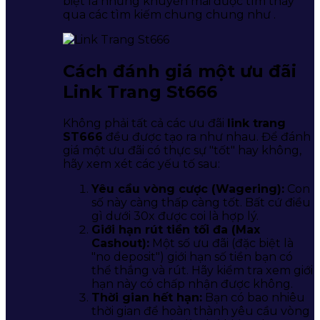
biệt là những khuyến mãi được tìm thấy
qua các tìm kiếm chung chung như
.
Cách đánh giá một ưu đãi
Link Trang St666
Không phải tất cả các ưu đãi
link trang
ST666
đều được tạo ra như nhau. Để đánh
giá một ưu đãi có thực sự "tốt" hay không,
hãy xem xét các yếu tố sau:
Yêu cầu vòng cược (Wagering):
Con
số này càng thấp càng tốt. Bất cứ điều
gì dưới 30x được coi là hợp lý.
Giới hạn rút tiền tối đa (Max
Cashout):
Một số ưu đãi (đặc biệt là
"no deposit") giới hạn số tiền bạn có
thể thắng và rút. Hãy kiểm tra xem giới
hạn này có chấp nhận được không.
Thời gian hết hạn:
Bạn có bao nhiêu
thời gian để hoàn thành yêu cầu vòng