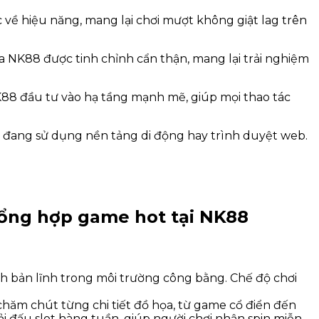
về hiệu năng, mang lại chơi mượt không giật lag trên
ủa NK88 được tinh chỉnh cẩn thận, mang lại trải nghiệm
 NK88 đầu tư vào hạ tầng mạnh mẽ, giúp mọi thao tác
dù đang sử dụng nền tảng di động hay trình duyệt web.
 Tổng hợp game hot tại NK88
ch bản lĩnh trong môi trường công bằng. Chế độ chơi
chăm chút từng chi tiết đồ họa, từ game cổ điển đến
i đấu slot hàng tuần, giúp người chơi nhận spin miễn