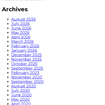
Archives
August 2026
July 2026
June 2026
May 2026
April 2026
March 2026
February 2026
January 2026
December 2025
November 2025
October 2025
September 2025
February 2023
November 2020
September 2020
August 2020
July 2020
June 2020
May 2020
April 2020