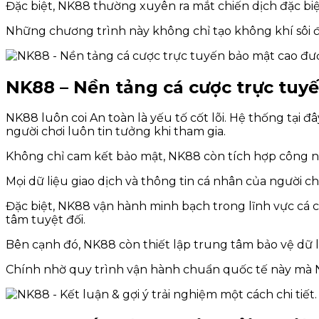
Đặc biệt, NK88 thường xuyên ra mắt chiến dịch đặc biệt
Những chương trình này không chỉ tạo không khí sôi 
NK88 – Nền tảng cá cược trực tuy
NK88 luôn coi An toàn là yếu tố cốt lõi. Hệ thống tại 
người chơi luôn tin tưởng khi tham gia.
Không chỉ cam kết bảo mật, NK88 còn tích hợp công ng
Mọi dữ liệu giao dịch và thông tin cá nhân của người 
Đặc biệt, NK88 vận hành minh bạch trong lĩnh vực cá cư
tâm tuyệt đối.
Bên cạnh đó, NK88 còn thiết lập trung tâm bảo vệ dữ li
Chính nhờ quy trình vận hành chuẩn quốc tế này mà N