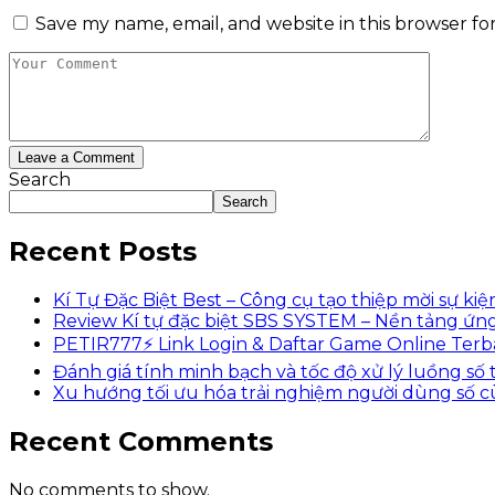
Save my name, email, and website in this browser fo
Leave a Comment
Search
Search
Recent Posts
Kí Tự Đặc Biệt Best – Công cụ tạo thiệp mời sự ki
Review Kí tự đặc biệt SBS SYSTEM – Nền tảng ứng
PETIR777⚡ Link Login & Daftar Game Online Terb
Đánh giá tính minh bạch và tốc độ xử lý luồng số
Xu hướng tối ưu hóa trải nghiệm người dùng số
Recent Comments
No comments to show.