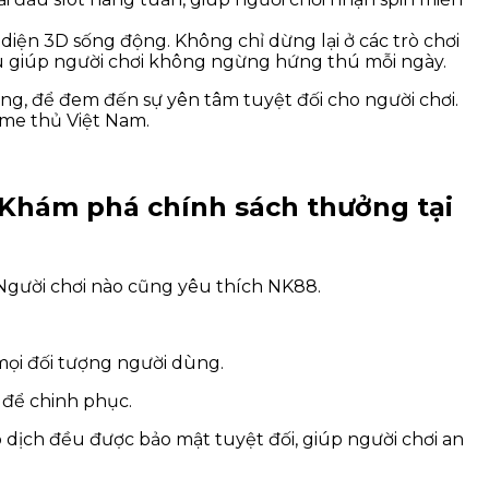
diện 3D sống động. Không chỉ dừng lại ở các trò chơi
 đều giúp người chơi không ngừng hứng thú mỗi ngày.
ng, để đem đến sự yên tâm tuyệt đối cho người chơi.
ame thủ Việt Nam.
Khám phá chính sách thưởng tại
 Người chơi nào cũng yêu thích NK88.
mọi đối tượng người dùng.
 để chinh phục.
dịch đều được bảo mật tuyệt đối, giúp người chơi an