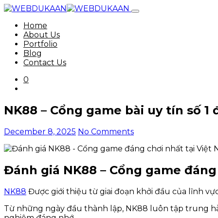
Home
About Us
Portfolio
Blog
Contact Us
0
NK88 – Cổng game bài uy tín số 1
December 8, 2025
No Comments
Đánh giá NK88 – Cổng game đáng 
NK88
Được giới thiệu từ giai đoạn khởi đầu của lĩnh v
Từ những ngày đầu thành lập, NK88 luôn tập trung hà
nghiệm đáng nhớ.