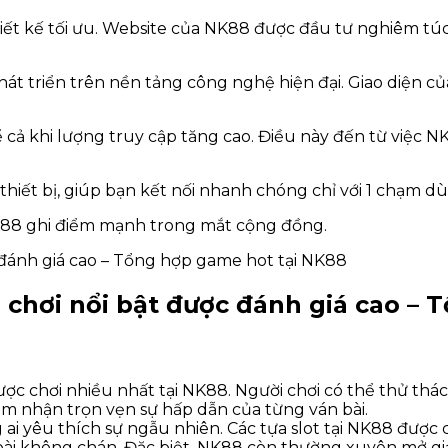
ết kế tối ưu. Website của NK88 được đầu tư nghiêm túc 
hát triển trên nền tảng công nghệ hiện đại. Giao diện c
kể cả khi lượng truy cập tăng cao. Điều này đến từ việc
hiết bị, giúp bạn kết nối nhanh chóng chỉ với 1 chạm 
K88 ghi điểm mạnh trong mắt cộng đồng.
rò chơi nổi bật được đánh giá cao –
c chơi nhiều nhất tại NK88. Người chơi có thể thử thá
m nhận trọn vẹn sự hấp dẫn của từng ván bài.
i yêu thích sự ngẫu nhiên. Các tựa slot tại NK88 được 
oài không chán. Đặc biệt, NK88 còn thường xuyên mở giả