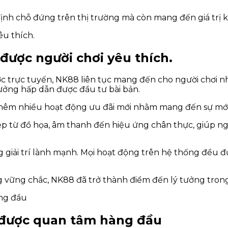
 chỗ đứng trên thị trường mà còn mang đến giá trị khác 
được người chơi yêu thích.
c trực tuyến, NK88 liên tục mang đến cho người chơi nhữn
ưởng hấp dẫn được đầu tư bài bản.
thêm nhiều hoạt động ưu đãi mới nhằm mang đến sự mới
p từ đồ họa, âm thanh đến hiệu ứng chân thực, giúp ng
giải trí lành mạnh. Mọi hoạt động trên hệ thống đều đ
 vững chắc, NK88 đã trở thành điểm đến lý tưởng trong 
 được quan tâm hàng đầu