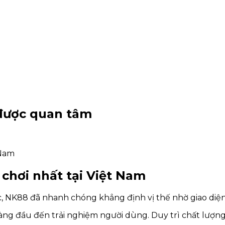
 được quan tâm
chơi nhất tại Việt Nam
ực, NK88 đã nhanh chóng khẳng định vị thế nhờ giao diện
ng đầu đến trải nghiệm người dùng. Duy trì chất lượng