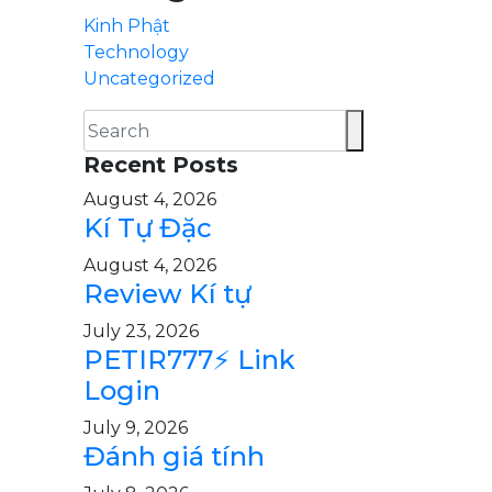
Kinh Phật
Technology
Uncategorized
Recent Posts
August 4, 2026
Kí Tự Đặc
August 4, 2026
Review Kí tự
July 23, 2026
PETIR777⚡ Link
Login
July 9, 2026
Đánh giá tính