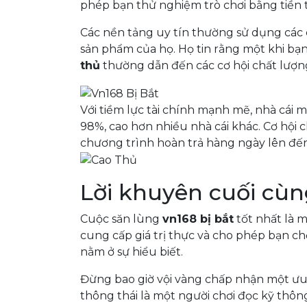
phép bạn thử nghiệm trò chơi bằng tiền t
Các nền tảng uy tín thường sử dụng các 
sản phẩm của họ. Họ tin rằng một khi bạn 
thủ
thường dẫn đến các cơ hội chất lượn
Với tiềm lực tài chính mạnh mẽ, nhà cái 
98%, cao hơn nhiều nhà cái khác. Cơ hội c
chương trình hoàn trả hàng ngày lên đến 3
Lời khuyên cuối cù
Cuộc săn lùng
vn168 bị bắt
tốt nhất là m
cung cấp giá trị thực và cho phép bạn chơ
nằm ở sự hiểu biết.
Đừng bao giờ vội vàng chấp nhận một ưu 
thông thái là một người chơi đọc kỹ thôn