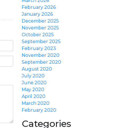
March 2026
February 2026
January 2026
December 2025
November 2025
October 2025
September 2025
February 2023
November 2020
September 2020
August 2020
July 2020
June 2020
May 2020
April 2020
March 2020
February 2020
Categories