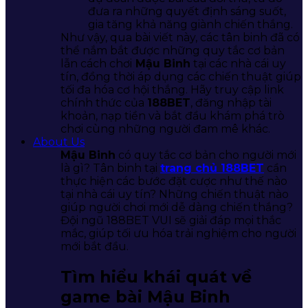
đưa ra những quyết định sáng suốt,
gia tăng khả năng giành chiến thắng.
Như vậy, qua bài viết này, các tân binh đã có
thể nắm bắt được những quy tắc cơ bản
lẫn cách chơi
Mậu Binh
tại các nhà cái uy
tín, đồng thời áp dụng các chiến thuật giúp
tối đa hóa cơ hội thắng. Hãy truy cập link
chính thức của
188BET
, đăng nhập tài
khoản, nạp tiền và bắt đầu khám phá trò
chơi cùng những người đam mê khác.
About Us
Mậu Binh
có quy tắc cơ bản cho người mới
là gì? Tân binh tại
trang chủ 188BET
cần
thực hiện các bước đặt cược như thế nào
tại nhà cái uy tín? Những chiến thuật nào
giúp người chơi mới dễ dàng chiến thắng?
Đội ngũ 188BET VUI sẽ giải đáp mọi thắc
mắc, giúp tối ưu hóa trải nghiệm cho người
mới bắt đầu.
Tìm hiểu khái quát về
game bài Mậu Binh