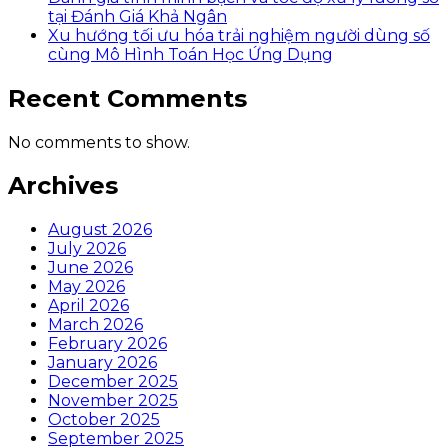
tại Đánh Giá Khả Ngân
Xu hướng tối ưu hóa trải nghiệm người dùng số
cùng Mô Hình Toán Học Ứng Dụng
Recent Comments
No comments to show.
Archives
August 2026
July 2026
June 2026
May 2026
April 2026
March 2026
February 2026
January 2026
December 2025
November 2025
October 2025
September 2025