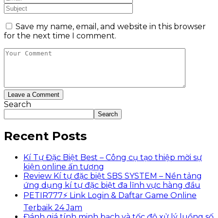
Save my name, email, and website in this browser
for the next time I comment.
Leave a Comment
Search
Search
Recent Posts
Kí Tự Đặc Biệt Best – Công cụ tạo thiệp mời sự
kiện online ấn tượng
Review Kí tự đặc biệt SBS SYSTEM – Nền tảng
ứng dụng kí tự đặc biệt đa lĩnh vực hàng đầu
PETIR777⚡ Link Login & Daftar Game Online
Terbaik 24 Jam
Đánh giá tính minh bạch và tốc độ xử lý luồng số