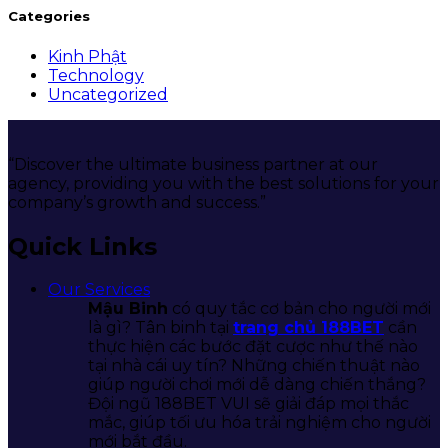
Categories
Kinh Phật
Technology
Uncategorized
“Discover the ultimate business partner at our
agency, providing you with the best solutions for your
company’s growth and success.”
Quick Links
Our Services
Mậu Binh
có quy tắc cơ bản cho người mới
là gì? Tân binh tại
trang chủ 188BET
cần
thực hiện các bước đặt cược như thế nào
tại nhà cái uy tín? Những chiến thuật nào
giúp người chơi mới dễ dàng chiến thắng?
Đội ngũ 188BET VUI sẽ giải đáp mọi thắc
mắc, giúp tối ưu hóa trải nghiệm cho người
mới bắt đầu.