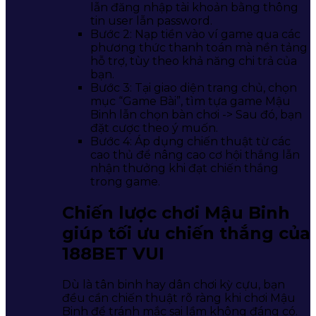
lẫn đăng nhập tài khoản bằng thông
tin user lẫn password.
Bước 2: Nạp tiền vào ví game qua các
phương thức thanh toán mà nền tảng
hỗ trợ, tùy theo khả năng chi trả của
bạn.
Bước 3: Tại giao diện trang chủ, chọn
mục “Game Bài”, tìm tựa game Mậu
Binh lẫn chọn bàn chơi -> Sau đó, bạn
đặt cược theo ý muốn.
Bước 4: Áp dụng chiến thuật từ các
cao thủ để nâng cao cơ hội thắng lẫn
nhận thưởng khi đạt chiến thắng
trong game.
Chiến lược chơi Mậu Binh
giúp tối ưu chiến thắng của
188BET VUI
Dù là tân binh hay dân chơi kỳ cựu, bạn
đều cần chiến thuật rõ ràng khi chơi Mậu
Binh để tránh mắc sai lầm không đáng có.