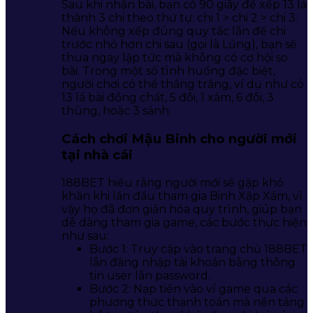
Sau khi nhận bài, bạn có 90 giây để xếp 13 lá
thành 3 chi theo thứ tự: chi 1 > chi 2 > chi 3.
Nếu không xếp đúng quy tắc lẫn để chi
trước nhỏ hơn chi sau (gọi là Lủng), bạn sẽ
thua ngay lập tức mà không có cơ hội so
bài. Trong một số tình huống đặc biệt,
người chơi có thể thắng trắng, ví dụ như có
13 lá bài đồng chất, 5 đôi, 1 xám, 6 đôi, 3
thùng, hoặc 3 sảnh.
Cách chơi Mậu Binh cho người mới
tại nhà cái
188BET hiểu rằng người mới sẽ gặp khó
khăn khi lần đầu tham gia Binh Xập Xám, vì
vậy họ đã đơn giản hóa quy trình, giúp bạn
dễ dàng tham gia game, các bước thực hiện
như sau:
Bước 1: Truy cập vào trang chủ 188BET
lẫn đăng nhập tài khoản bằng thông
tin user lẫn password.
Bước 2: Nạp tiền vào ví game qua các
phương thức thanh toán mà nền tảng