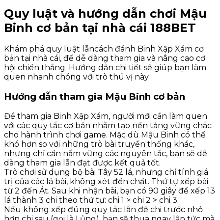
Quy luật và hướng dẫn chơi Mậu
Binh cơ bản tại nhà cái 188BET
Khám phá quy luật lẫncách đánh Binh Xập Xám cơ
bản tại nhà cái, để dễ dàng tham gia và nâng cao cơ
hội chiến thắng. Hướng dẫn chi tiết sẽ giúp bạn làm
quen nhanh chóng với trò thú vị này.
Hướng dẫn tham gia Mậu Binh cơ bản
Để tham gia Binh Xập Xám, người mới cần làm quen
với các quy tắc cơ bản nhằm tạo nền tảng vững chắc
cho hành trình chơi game. Mặc dù Mậu Binh có thể
khó hơn so với những trò bài truyền thống khác,
nhưng chỉ cần nắm vững các nguyên tắc, bạn sẽ dễ
dàng tham gia lẫn đạt được kết quả tốt.
Trò chơi sử dụng bộ bài Tây 52 lá, nhưng chỉ tính giá
trị của các lá bài, không xét đến chất. Thứ tự xếp bài
từ 2 đến Át. Sau khi nhận bài, bạn có 90 giây để xếp 13
lá thành 3 chi theo thứ tự: chi 1 > chi 2 > chi 3.
Nếu không xếp đúng quy tắc lẫn để chi trước nhỏ
hơn chi sau (gọi là Lủng), bạn sẽ thua ngay lập tức mà