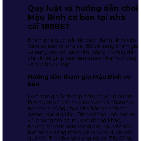
Quy luật và hướng dẫn chơi
Mậu Binh cơ bản tại nhà
cái 188BET
Khám phá quy luật lẫncách đánh Binh Xập
Xám cơ bản tại nhà cái, để dễ dàng tham gia
và nâng cao cơ hội chiến thắng. Hướng dẫn
chi tiết sẽ giúp bạn làm quen nhanh chóng
với trò thú vị này.
Hướng dẫn tham gia Mậu Binh cơ
bản
Để tham gia Binh Xập Xám, người mới cần
làm quen với các quy tắc cơ bản nhằm tạo
nền tảng vững chắc cho hành trình chơi
game. Mặc dù Mậu Binh có thể khó hơn so
với những trò bài truyền thống khác,
nhưng chỉ cần nắm vững các nguyên tắc,
bạn sẽ dễ dàng tham gia lẫn đạt được kết
quả tốt.
Trò chơi sử dụng bộ bài Tây 52 lá,