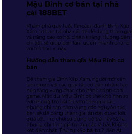
Mậu Binh cơ bản tại nhà
cái 188BET
Khám phá quy luật lẫncách đánh Binh Xập
Xám cơ bản tại nhà cái, để dễ dàng tham gia
và nâng cao cơ hội chiến thắng. Hướng dẫn
chi tiết sẽ giúp bạn làm quen nhanh chóng
với trò thú vị này.
Hướng dẫn tham gia Mậu Binh cơ
bản
Để tham gia Binh Xập Xám, người mới cần
làm quen với các quy tắc cơ bản nhằm tạo
nền tảng vững chắc cho hành trình chơi
game. Mặc dù Mậu Binh có thể khó hơn so
với những trò bài truyền thống khác,
nhưng chỉ cần nắm vững các nguyên tắc,
bạn sẽ dễ dàng tham gia lẫn đạt được kết
quả tốt.
Trò chơi sử dụng bộ bài Tây 52 lá,
nhưng chỉ tính giá trị của các lá bài, không
xét đến chất. Thứ tự xếp bài từ 2 đến Át.