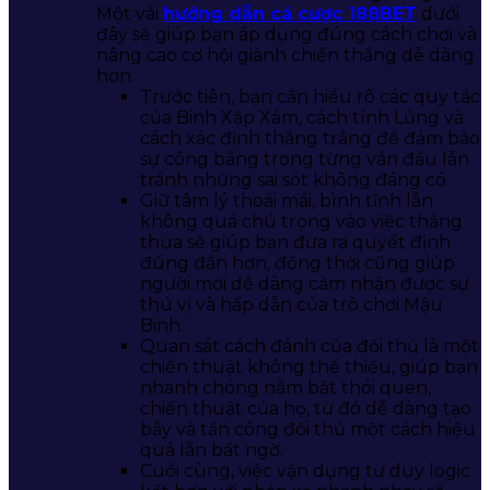
Một vài
hướng dẫn cá cược 188BET
dưới
đây sẽ giúp bạn áp dụng đúng cách chơi và
nâng cao cơ hội giành chiến thắng dễ dàng
hơn.
Trước tiên, bạn cần hiểu rõ các quy tắc
của Binh Xập Xám, cách tính Lủng và
cách xác định thắng trắng để đảm bảo
sự công bằng trong từng ván đấu lẫn
tránh những sai sót không đáng có.
Giữ tâm lý thoải mái, bình tĩnh lẫn
không quá chú trọng vào việc thắng
thua sẽ giúp bạn đưa ra quyết định
đúng đắn hơn, đồng thời cũng giúp
người mới dễ dàng cảm nhận được sự
thú vị và hấp dẫn của trò chơi Mậu
Binh.
Quan sát cách đánh của đối thủ là một
chiến thuật không thể thiếu, giúp bạn
nhanh chóng nắm bắt thói quen,
chiến thuật của họ, từ đó dễ dàng tạo
bẫy và tấn công đối thủ một cách hiệu
quả lẫn bất ngờ.
Cuối cùng, việc vận dụng tư duy logic