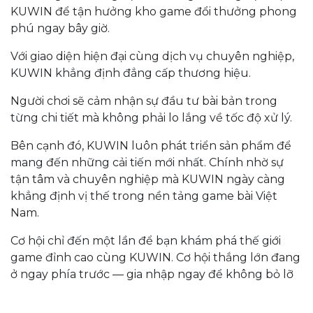
KUWIN để tận hưởng kho game đổi thưởng phong
phú ngay bây giờ.
Với giao diện hiện đại cùng dịch vụ chuyên nghiệp,
KUWIN khẳng định đẳng cấp thương hiệu.
Người chơi sẽ cảm nhận sự đầu tư bài bản trong
từng chi tiết mà không phải lo lắng về tốc độ xử lý.
Bên cạnh đó, KUWIN luôn phát triển sản phẩm để
mang đến những cải tiến mới nhất. Chính nhờ sự
tận tâm và chuyên nghiệp mà KUWIN ngày càng
khẳng định vị thế trong nền tảng game bài Việt
Nam.
Cơ hội chỉ đến một lần để bạn khám phá thế giới
game đỉnh cao cùng KUWIN. Cơ hội thắng lớn đang
ở ngay phía trước — gia nhập ngay để không bỏ lỡ