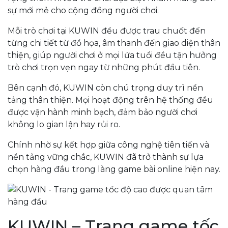
sự mới mẻ cho cộng đồng người chơi.
Mỗi trò chơi tại KUWIN đều được trau chuốt đến
từng chi tiết từ đồ họa, âm thanh đến giao diện thân
thiện, giúp người chơi ở mọi lứa tuổi đều tận hưởng
trò chơi trọn vẹn ngay từ những phút đầu tiên.
Bên cạnh đó, KUWIN còn chú trọng duy trì nền
tảng thân thiện. Mọi hoạt động trên hệ thống đều
được vận hành minh bạch, đảm bảo người chơi
không lo gian lận hay rủi ro.
Chính nhờ sự kết hợp giữa công nghệ tiên tiến và
nền tảng vững chắc, KUWIN đã trở thành sự lựa
chọn hàng đầu trong làng game bài online hiện nay.
KUWIN – Trang game tốc