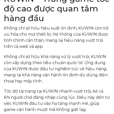
độ cao được quan tâm
hàng đầu
Không chỉ sở hữu hiệu suất ổn định, KUWIN còn tối
ưu hóa cho mọi thiết bị. Hệ thống của KUWIN được
tinh chỉnh cẩn thận, mang lại hiệu năng vượt trội
trên cả web và app.
Không chỉ sở hữu khả năng xử lý vượt trội, KUWIN
còn xây dựng theo tiêu chuẩn quốc tế. Ứng dụng
của KUWIN được đầu tư nghiêm túc về hiệu năng,
mang lại khả năng vận hành ổn định dù dùng điện
thoại hay máy tính.
Tốc độ tải trang tại KUWIN nhanh vượt trội, kể cả
khi người chơi đăng nhập cùng lúc. Điều này đến từ
việc KUWIN đầu tư vào hạ tầng mạnh mẽ, giúp
game vận hành mượt mà không giật lag.