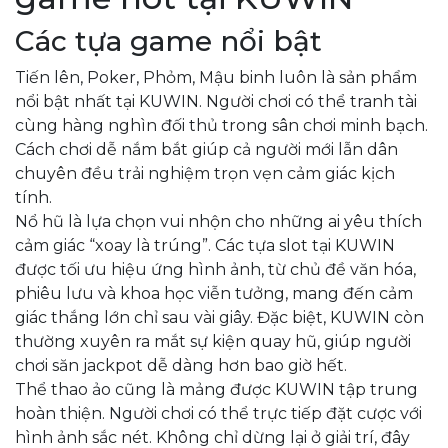
Các tựa game nổi bật
Tiến lên, Poker, Phỏm, Mậu binh luôn là sản phẩm
nổi bật nhất tại KUWIN. Người chơi có thể tranh tài
cùng hàng nghìn đối thủ trong sân chơi minh bạch.
Cách chơi dễ nắm bắt giúp cả người mới lẫn dân
chuyên đều trải nghiệm trọn vẹn cảm giác kịch
tính.
Nổ hũ là lựa chọn vui nhộn cho những ai yêu thích
cảm giác “xoay là trúng”. Các tựa slot tại KUWIN
được tối ưu hiệu ứng hình ảnh, từ chủ đề văn hóa,
phiêu lưu và khoa học viễn tưởng, mang đến cảm
giác thắng lớn chỉ sau vài giây. Đặc biệt, KUWIN còn
thường xuyên ra mắt sự kiện quay hũ, giúp người
chơi săn jackpot dễ dàng hơn bao giờ hết.
Thể thao ảo cũng là mảng được KUWIN tập trung
hoàn thiện. Người chơi có thể trực tiếp đặt cược với
hình ảnh sắc nét. Không chỉ dừng lại ở giải trí, đây