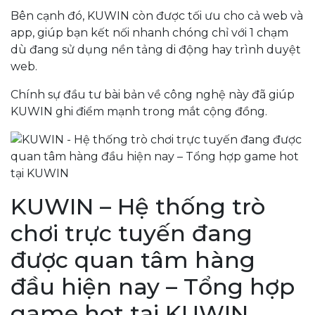
Bên cạnh đó, KUWIN còn được tối ưu cho cả web và
app, giúp bạn kết nối nhanh chóng chỉ với 1 chạm
dù đang sử dụng nền tảng di động hay trình duyệt
web.
Chính sự đầu tư bài bản về công nghệ này đã giúp
KUWIN ghi điểm mạnh trong mắt cộng đồng.
KUWIN – Hệ thống trò
chơi trực tuyến đang
được quan tâm hàng
đầu hiện nay – Tổng hợp
game hot tại KUWIN