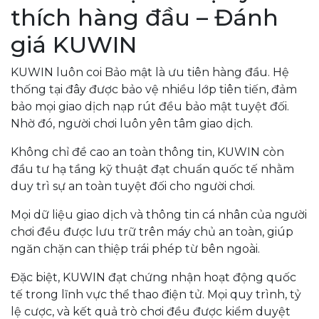
thích hàng đầu – Đánh
giá KUWIN
KUWIN luôn coi Bảo mật là ưu tiên hàng đầu. Hệ
thống tại đây được bảo vệ nhiều lớp tiên tiến, đảm
bảo mọi giao dịch nạp rút đều bảo mật tuyệt đối.
Nhờ đó, người chơi luôn yên tâm giao dịch.
Không chỉ đề cao an toàn thông tin, KUWIN còn
đầu tư hạ tầng kỹ thuật đạt chuẩn quốc tế nhằm
duy trì sự an toàn tuyệt đối cho người chơi.
Mọi dữ liệu giao dịch và thông tin cá nhân của người
chơi đều được lưu trữ trên máy chủ an toàn, giúp
ngăn chặn can thiệp trái phép từ bên ngoài.
Đặc biệt, KUWIN đạt chứng nhận hoạt động quốc
tế trong lĩnh vực thể thao điện tử. Mọi quy trình, tỷ
lệ cược, và kết quả trò chơi đều được kiểm duyệt