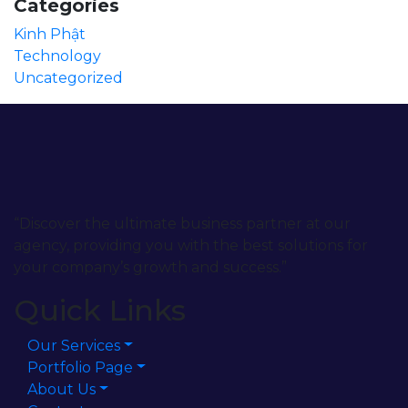
Categories
Kinh Phật
Technology
Uncategorized
“Discover the ultimate business partner at our
agency, providing you with the best solutions for
your company’s growth and success.”
Quick Links
Our Services
Portfolio Page
About Us