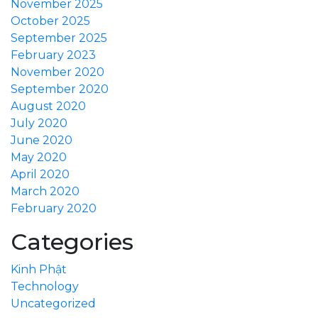
November 2025
October 2025
September 2025
February 2023
November 2020
September 2020
August 2020
July 2020
June 2020
May 2020
April 2020
March 2020
February 2020
Categories
Kinh Phật
Technology
Uncategorized