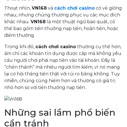
Thoạt nhìn,
VN168
và
cách chơi casino
có vẻ giống
nhau, nhưng chúng thường phục vụ các mục đích
khác nhau.
VN168
là một thuật ngữ bao quát, có
thể bao gồm tiền thưởng nạp tiền, hoàn tiền, hoặc
điểm thưởng.
Trong khi đó,
cách chơi casino
thường cụ thể hơn,
ám chỉ các khoản tín dụng được cấp mà không yêu
cầu người chơi phải nạp tiền vào tài khoản. Đây là
“chén thánh” mà nhiều người tìm kiếm, vì nó mang
lại cơ hội thắng tiền thật với rủi ro bằng không. Tuy
nhiên, chúng cũng hiếm hơn và thường có giá trị
nhỏ hơn so với tiền thưởng nạp tiền.
Những sai lầm phổ biến
cần tránh