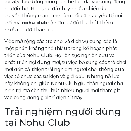
tới việc tạo dựng mối quan hệ lâu dài với cộng đồng
người chơi. Họ cũng đã chạy nhiều chiến dịch
truyền thông mạnh mẽ, làm nổi bật các yếu tố nổi
trội mà
nohu club
sở hữu, từ đó thu hút thêm
nhiều người tham gia.
Việc mở rộng các trò chơi và dịch vụ cung cấp là
một phần không thể thiếu trong kế hoạch phát
triển của Nohu Club. Họ liên tục nghiên cứu và
phát triển nội dung mới, từ việc bổ sung các trò chơi
mới đến cải thiện trải nghiệm người chơi thông qua
việc tổ chức các sự kiện và giải đấu. Những nỗ lực
này không chỉ giúp Nohu Club giữ chân người chơi
hiện tại mà còn thu hút nhiều người mới tham gia
vào cộng đồng giải trí điện tử này.
Trải nghiệm người dùng
tại Nohu Club