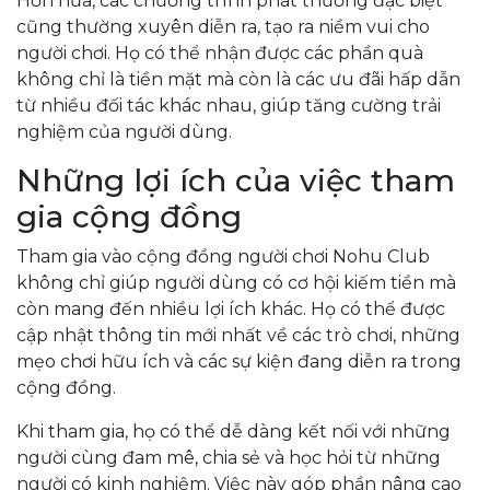
Hơn nữa, các chương trình phát thưởng đặc biệt
cũng thường xuyên diễn ra, tạo ra niềm vui cho
người chơi. Họ có thể nhận được các phần quà
không chỉ là tiền mặt mà còn là các ưu đãi hấp dẫn
từ nhiều đối tác khác nhau, giúp tăng cường trải
nghiệm của người dùng.
Những lợi ích của việc tham
gia cộng đồng
Tham gia vào cộng đồng người chơi Nohu Club
không chỉ giúp người dùng có cơ hội kiếm tiền mà
còn mang đến nhiều lợi ích khác. Họ có thể được
cập nhật thông tin mới nhất về các trò chơi, những
mẹo chơi hữu ích và các sự kiện đang diễn ra trong
cộng đồng.
Khi tham gia, họ có thể dễ dàng kết nối với những
người cùng đam mê, chia sẻ và học hỏi từ những
người có kinh nghiệm. Việc này góp phần nâng cao