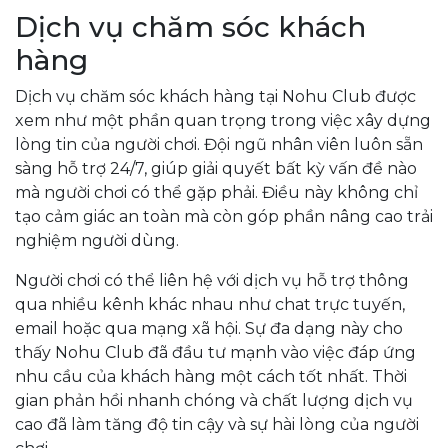
Dịch vụ chăm sóc khách
hàng
Dịch vụ chăm sóc khách hàng tại Nohu Club được
xem như một phần quan trọng trong việc xây dựng
lòng tin của người chơi. Đội ngũ nhân viên luôn sẵn
sàng hỗ trợ 24/7, giúp giải quyết bất kỳ vấn đề nào
mà người chơi có thể gặp phải. Điều này không chỉ
tạo cảm giác an toàn mà còn góp phần nâng cao trải
nghiệm người dùng.
Người chơi có thể liên hệ với dịch vụ hỗ trợ thông
qua nhiều kênh khác nhau như chat trực tuyến,
email hoặc qua mạng xã hội. Sự đa dạng này cho
thấy Nohu Club đã đầu tư mạnh vào việc đáp ứng
nhu cầu của khách hàng một cách tốt nhất. Thời
gian phản hồi nhanh chóng và chất lượng dịch vụ
cao đã làm tăng độ tin cậy và sự hài lòng của người