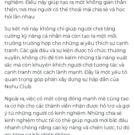
nghiệm. Điều này giúp tạo ra một không gian thân
thiện, nơi mọi người có thể thoải mái chia sẻ và học
hỏi lẫn nhau.
Sự kết nối này không chỉ giúp người chơi tăng
cường kỹ năng cá nhân mà còn tạo ra một môi
trường trường hợp cho những ai yêu thích sự cạnh
tranh. Các giải đấu và sự kiện được tổ chức thường
xuyên, không chỉ để tìm kiếm những tài năng xuất
sắc mà còn khuyến khích người chơi tương tác và
cạnh tranh một cách lành mạnh. Đây là một yếu tố
quan trọng góp phần xây dựng sự hấp dẫn của
Nohu Club.
Ngoài ra, việc có một cộng đồng mạnh mẽ cũng tạo
ra cơ hội cho các thành viên nhận được hỗ trợ và gợi
ý từ những người có kinh nghiệm. Những chia sẻ
kinh nghiệm thực tế có thể giúp người mới bắt đầu
nhanh chóng nâng cao kỹ năng và chiến lược, từ đó
gia tăng cơ hội chiến thắng.