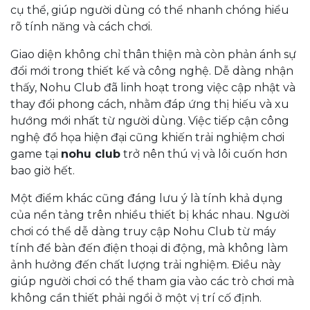
cụ thể, giúp người dùng có thể nhanh chóng hiểu
rõ tính năng và cách chơi.
Giao diện không chỉ thân thiện mà còn phản ánh sự
đổi mới trong thiết kế và công nghệ. Dễ dàng nhận
thấy, Nohu Club đã linh hoạt trong việc cập nhật và
thay đổi phong cách, nhằm đáp ứng thị hiếu và xu
hướng mới nhất từ người dùng. Việc tiếp cận công
nghệ đồ họa hiện đại cũng khiến trải nghiệm chơi
game tại
nohu club
trở nên thú vị và lôi cuốn hơn
bao giờ hết.
Một điểm khác cũng đáng lưu ý là tính khả dụng
của nền tảng trên nhiều thiết bị khác nhau. Người
chơi có thể dễ dàng truy cập Nohu Club từ máy
tính để bàn đến điện thoại di động, mà không làm
ảnh hưởng đến chất lượng trải nghiệm. Điều này
giúp người chơi có thể tham gia vào các trò chơi mà
không cần thiết phải ngồi ở một vị trí cố định.