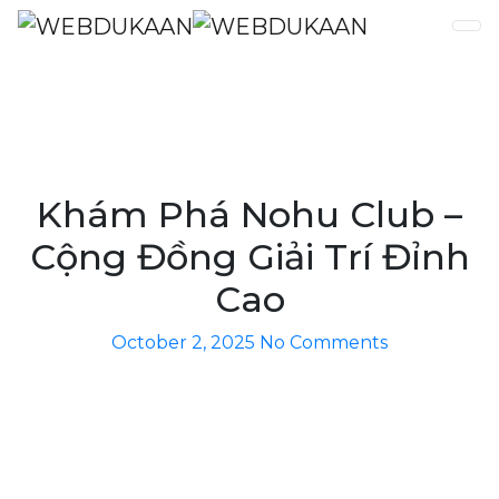
Khám Phá Nohu Club –
Cộng Đồng Giải Trí Đỉnh
Cao
October 2, 2025
No Comments