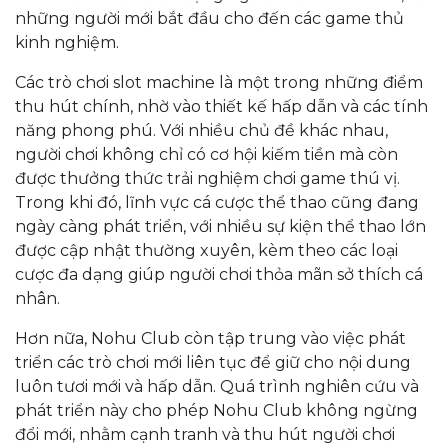
những người mới bắt đầu cho đến các game thủ
kinh nghiệm.
Các trò chơi slot machine là một trong những điểm
thu hút chính, nhờ vào thiết kế hấp dẫn và các tính
năng phong phú. Với nhiều chủ đề khác nhau,
người chơi không chỉ có cơ hội kiếm tiền mà còn
được thưởng thức trải nghiệm chơi game thú vị.
Trong khi đó, lĩnh vực cá cược thể thao cũng đang
ngày càng phát triển, với nhiều sự kiện thể thao lớn
được cập nhật thường xuyên, kèm theo các loại
cược đa dạng giúp người chơi thỏa mãn sở thích cá
nhân.
Hơn nữa, Nohu Club còn tập trung vào việc phát
triển các trò chơi mới liên tục để giữ cho nội dung
luôn tươi mới và hấp dẫn. Quá trình nghiên cứu và
phát triển này cho phép Nohu Club không ngừng
đổi mới, nhằm cạnh tranh và thu hút người chơi