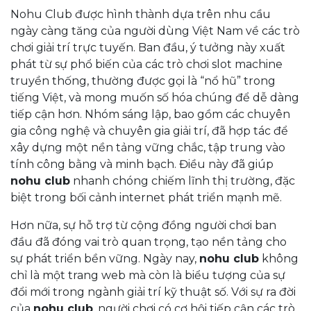
Nohu Club được hình thành dựa trên nhu cầu
ngày càng tăng của người dùng Việt Nam về các trò
chơi giải trí trực tuyến. Ban đầu, ý tưởng này xuất
phát từ sự phổ biến của các trò chơi slot machine
truyền thống, thường được gọi là “nổ hũ” trong
tiếng Việt, và mong muốn số hóa chúng để dễ dàng
tiếp cận hơn. Nhóm sáng lập, bao gồm các chuyên
gia công nghệ và chuyên gia giải trí, đã hợp tác để
xây dựng một nền tảng vững chắc, tập trung vào
tính công bằng và minh bạch. Điều này đã giúp
nohu club
nhanh chóng chiếm lĩnh thị trường, đặc
biệt trong bối cảnh internet phát triển mạnh mẽ.
Hơn nữa, sự hỗ trợ từ cộng đồng người chơi ban
đầu đã đóng vai trò quan trọng, tạo nền tảng cho
sự phát triển bền vững. Ngày nay,
nohu club
không
chỉ là một trang web mà còn là biểu tượng của sự
đổi mới trong ngành giải trí kỹ thuật số. Với sự ra đời
của
nohu club
, người chơi có cơ hội tiếp cận các trò