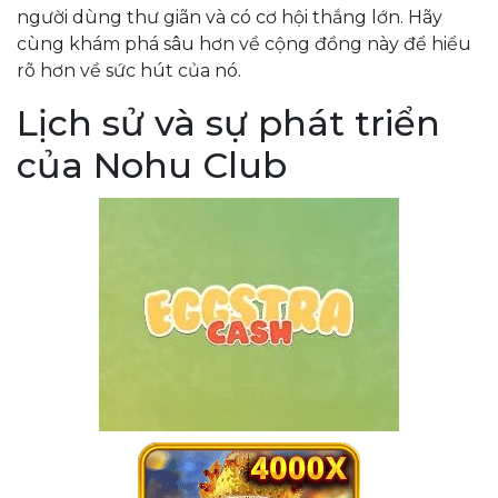
người dùng thư giãn và có cơ hội thắng lớn. Hãy
cùng khám phá sâu hơn về cộng đồng này để hiểu
rõ hơn về sức hút của nó.
Lịch sử và sự phát triển
của Nohu Club