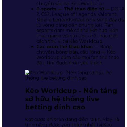
chuyên sâu tại Kèo Worldcup.
E-sports — Thể thao điện tử
— DOTA
2, CS2, League of Legends, Valorant,
Mobile Legends được phủ sóng đầy đủ
từ vòng bảng đến chung kết. Fan
esports đam mê có thể kết hợp kiến
thức game với cá cược thể thao một
cách thú vị tại Kèo Worldcup.
Các môn thể thao khác
— Bóng
chuyền, bóng bàn, cầu lông — Kèo
Worldcup đảm bảo mọi fan thể thao
đều tìm được môn yêu thích.
Kèo Worldcup - Nền tảng
sở hữu hệ thống live
betting đỉnh cao
Đặt cược khi trận đang diễn ra (In-Play) là
tính năng được yêu thích nhất tại Kèo