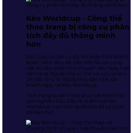
Kèo Worldcup - Cổng thể
thao trang bị công cụ phân
tích đầy đủ thông minh
hơn
Đặt cược có căn cứ đòi hỏi phân tích khách
quan. Hiểu điều đó, Kèo Worldcup cung
cấp dữ liệu phân tích chuyên sâu ngay trên
nền tảng. Người chơi có thể tra cứu số liệu
chi tiết về tỷ lệ thắng theo sân nhà, sân
khách ngay tại Kèo Worldcup.
Tính năng so sánh kèo giúp tiết kiệm thời
gian nghiên cứu. Đây là vũ khí mà Kèo
Worldcup trao cho người chơi để cá cược
bài bản hơn.