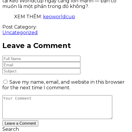
tại Kèo Worldcup ngày càng lớn mạnh — bạn có
muốn là một phần trong đó không?.
XEM THÊM:
keoworldcup
Post Category:
Uncategorized
Leave a Comment
Save my name, email, and website in this browser
for the next time I comment.
Leave a Comment
Search