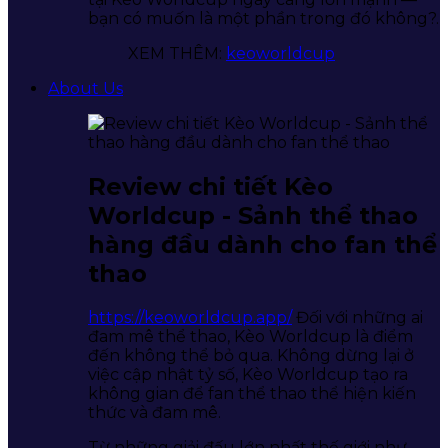
bạn có muốn là một phần trong đó không?.
XEM THÊM:
keoworldcup
About Us
Review chi tiết Kèo
Worldcup - Sảnh thể thao
hàng đầu dành cho fan thể
thao
https://keoworldcup.app/
Đối với những ai
đam mê thể thao, Kèo Worldcup là điểm
đến không thể bỏ qua. Không dừng lại ở
việc cập nhật tỷ số, Kèo Worldcup tạo ra
không gian để fan thể thao thể hiện kiến
thức và đam mê.
Từ những giải đấu lớn nhất thế giới như