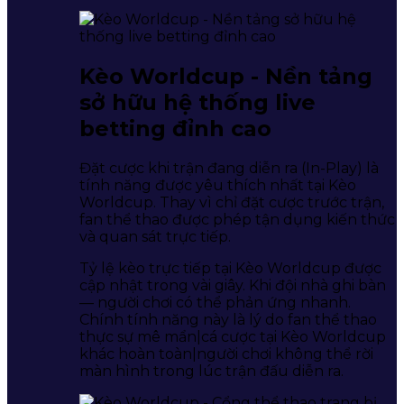
Kèo Worldcup - Nền tảng
sở hữu hệ thống live
betting đỉnh cao
Đặt cược khi trận đang diễn ra (In-Play) là
tính năng được yêu thích nhất tại Kèo
Worldcup. Thay vì chỉ đặt cược trước trận,
fan thể thao được phép tận dụng kiến thức
và quan sát trực tiếp.
Tỷ lệ kèo trực tiếp tại Kèo Worldcup được
cập nhật trong vài giây. Khi đội nhà ghi bàn
— người chơi có thể phản ứng nhanh.
Chính tính năng này là lý do fan thể thao
thực sự mê mẩn|cá cược tại Kèo Worldcup
khác hoàn toàn|người chơi không thể rời
màn hình trong lúc trận đấu diễn ra.