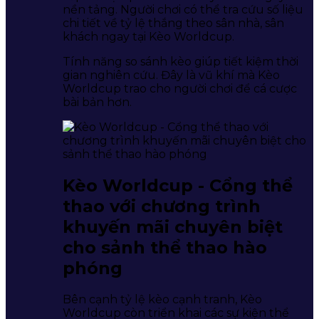
nền tảng. Người chơi có thể tra cứu số liệu
chi tiết về tỷ lệ thắng theo sân nhà, sân
khách ngay tại Kèo Worldcup.
Tính năng so sánh kèo giúp tiết kiệm thời
gian nghiên cứu. Đây là vũ khí mà Kèo
Worldcup trao cho người chơi để cá cược
bài bản hơn.
Kèo Worldcup - Cổng thể
thao với chương trình
khuyến mãi chuyên biệt
cho sảnh thể thao hào
phóng
Bên cạnh tỷ lệ kèo cạnh tranh, Kèo
Worldcup còn triển khai các sự kiện thể