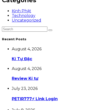
Categories
Kinh Phật
Technology
Uncategorized
Recent Posts
August 4, 2026
Kí Tự Đặc
August 4, 2026
Review Kí tự
July 23, 2026
PETIR777⚡ Link Login