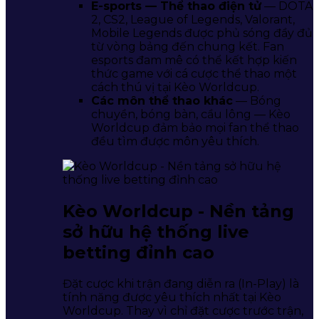
E-sports — Thể thao điện tử
— DOTA
2, CS2, League of Legends, Valorant,
Mobile Legends được phủ sóng đầy đủ
từ vòng bảng đến chung kết. Fan
esports đam mê có thể kết hợp kiến
thức game với cá cược thể thao một
cách thú vị tại Kèo Worldcup.
Các môn thể thao khác
— Bóng
chuyền, bóng bàn, cầu lông — Kèo
Worldcup đảm bảo mọi fan thể thao
đều tìm được môn yêu thích.
Kèo Worldcup - Nền tảng
sở hữu hệ thống live
betting đỉnh cao
Đặt cược khi trận đang diễn ra (In-Play) là
tính năng được yêu thích nhất tại Kèo
Worldcup. Thay vì chỉ đặt cược trước trận,