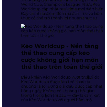
World Cup, Champions League, NBA, Kèo
Worldcup cập nhật real-time mọi diễn biến.
Đây chính là điểm đến mà đam mê và kiến
thức có thể trở thành lợi nhuận thực sự.
Kèo Worldcup - Nền tảng
thể thao cung cấp kèo
cược không giới hạn môn
thể thao trên toàn thế giới
Điều khiến Kèo Worldcup vượt trội|Lý do
Kèo Worldcup được fan thể thao ưa
chuộng là số lượng giải đấu được cập nhật
hàng ngày. Không có khoảng thời gian
trống trong lịch thi đấu — đây là cam kết
của Kèo Worldcup với người hâm mộ.