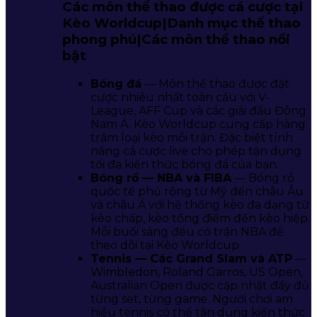
Các môn thể thao được cá cược tại
Kèo Worldcup|Danh mục thể thao
phong phú|Các môn thể thao nổi
bật
Bóng đá
— Môn thể thao được đặt
cược nhiều nhất toàn cầu với V-
League, AFF Cup và các giải đấu Đông
Nam Á. Kèo Worldcup cung cấp hàng
trăm loại kèo mỗi trận. Đặc biệt tính
năng cá cược live cho phép tận dụng
tối đa kiến thức bóng đá của bạn.
Bóng rổ — NBA và FIBA
— Bóng rổ
quốc tế phủ rộng từ Mỹ đến châu Âu
và châu Á với hệ thống kèo đa dạng từ
kèo chấp, kèo tổng điểm đến kèo hiệp.
Mỗi buổi sáng đều có trận NBA để
theo dõi tại Kèo Worldcup.
Tennis — Các Grand Slam và ATP
—
Wimbledon, Roland Garros, US Open,
Australian Open được cập nhật đầy đủ
từng set, từng game. Người chơi am
hiểu tennis có thể tận dụng kiến thức