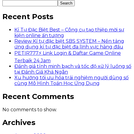
Search
Recent Posts
Kí Tự Đặc Biệt Best – Công cụ tạo thiệp mời sự
kiện online ấn tượng
Review Kí tự đặc biệt SBS SYSTEM – Nền tảng
ứng dụng kí tự đặc biệt đa lĩnh vực hàng đầu
PETIR777⚡ Link Login & Daftar Game Online
Terbaik 24 Jam
Đánh giá tính minh bạch và tốc độ xử lý luồng số
tại Đánh Giá Khả Ngân
Xu hướng tối ưu hóa trải nghiệm người dùng số
cùng Mô Hình Toán Học Ứng Dụng
Recent Comments
No comments to show.
Archives