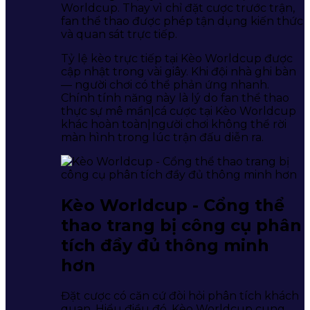
Worldcup. Thay vì chỉ đặt cược trước trận,
fan thể thao được phép tận dụng kiến thức
và quan sát trực tiếp.
Tỷ lệ kèo trực tiếp tại Kèo Worldcup được
cập nhật trong vài giây. Khi đội nhà ghi bàn
— người chơi có thể phản ứng nhanh.
Chính tính năng này là lý do fan thể thao
thực sự mê mẩn|cá cược tại Kèo Worldcup
khác hoàn toàn|người chơi không thể rời
màn hình trong lúc trận đấu diễn ra.
Kèo Worldcup - Cổng thể
thao trang bị công cụ phân
tích đầy đủ thông minh
hơn
Đặt cược có căn cứ đòi hỏi phân tích khách
quan. Hiểu điều đó, Kèo Worldcup cung