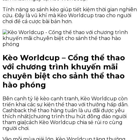
Tính năng so sánh kèo giúp tiết kiệm thời gian nghiên
cứu. Đây là vũ khí mà Kèo Worldcup trao cho người
chơi để cá cược bài bản hơn.
Kèo Worldcup – Cổng thể thao
với chương trình khuyến mãi
chuyên biệt cho sảnh thể thao
hào phóng
Bên cạnh tỷ lệ kèo cạnh tranh, Kèo Worldcup còn
triển khai các sự kiện thể thao với thưởng hấp dẫn.
Cashback thể thao hàng tuần là ưu đãi được yêu
thích nhất|chương trình thu hút đông đảo người
tham gia|cách Kèo Worldcup chia sẻ rủi ro cùng
người chơi.
Vào mỗi mùa giải lớn, Kèo Worldcup tặng thưởng