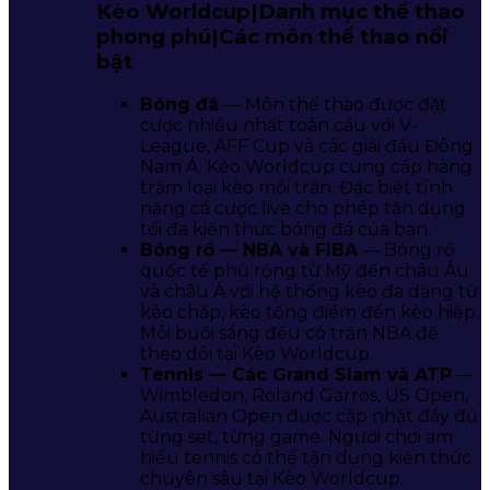
Kèo Worldcup|Danh mục thể thao
phong phú|Các môn thể thao nổi
bật
Bóng đá
— Môn thể thao được đặt
cược nhiều nhất toàn cầu với V-
League, AFF Cup và các giải đấu Đông
Nam Á. Kèo Worldcup cung cấp hàng
trăm loại kèo mỗi trận. Đặc biệt tính
năng cá cược live cho phép tận dụng
tối đa kiến thức bóng đá của bạn.
Bóng rổ — NBA và FIBA
— Bóng rổ
quốc tế phủ rộng từ Mỹ đến châu Âu
và châu Á với hệ thống kèo đa dạng từ
kèo chấp, kèo tổng điểm đến kèo hiệp.
Mỗi buổi sáng đều có trận NBA để
theo dõi tại Kèo Worldcup.
Tennis — Các Grand Slam và ATP
—
Wimbledon, Roland Garros, US Open,
Australian Open được cập nhật đầy đủ
từng set, từng game. Người chơi am
hiểu tennis có thể tận dụng kiến thức
chuyên sâu tại Kèo Worldcup.