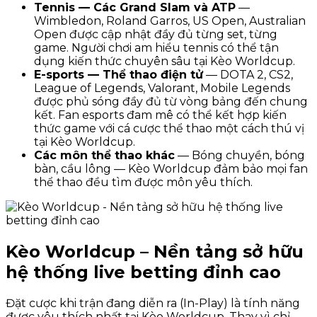
Tennis — Các Grand Slam và ATP
—
Wimbledon, Roland Garros, US Open, Australian
Open được cập nhật đầy đủ từng set, từng
game. Người chơi am hiểu tennis có thể tận
dụng kiến thức chuyên sâu tại Kèo Worldcup.
E-sports — Thể thao điện tử
— DOTA 2, CS2,
League of Legends, Valorant, Mobile Legends
được phủ sóng đầy đủ từ vòng bảng đến chung
kết. Fan esports đam mê có thể kết hợp kiến
thức game với cá cược thể thao một cách thú vị
tại Kèo Worldcup.
Các môn thể thao khác
— Bóng chuyền, bóng
bàn, cầu lông — Kèo Worldcup đảm bảo mọi fan
thể thao đều tìm được môn yêu thích.
Kèo Worldcup – Nền tảng sở hữu
hệ thống live betting đỉnh cao
Đặt cược khi trận đang diễn ra (In-Play) là tính năng
được yêu thích nhất tại Kèo Worldcup. Thay vì chỉ