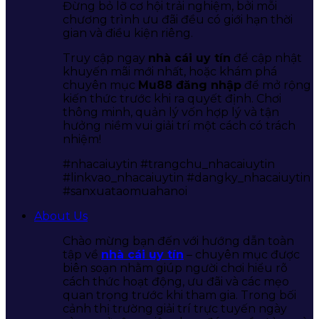
Đừng bỏ lỡ cơ hội trải nghiệm, bởi mỗi
chương trình ưu đãi đều có giới hạn thời
gian và điều kiện riêng.
Truy cập ngay
nhà cái uy tín
để cập nhật
khuyến mãi mới nhất, hoặc khám phá
chuyên mục
Mu88 đăng nhập
để mở rộng
kiến thức trước khi ra quyết định. Chơi
thông minh, quản lý vốn hợp lý và tận
hưởng niềm vui giải trí một cách có trách
nhiệm!
#nhacaiuytin #trangchu_nhacaiuytin
#linkvao_nhacaiuytin #dangky_nhacaiuytin
#sanxuataomuahanoi
About Us
Chào mừng bạn đến với hướng dẫn toàn
tập về
nhà cái uy tín
– chuyên mục được
biên soạn nhằm giúp người chơi hiểu rõ
cách thức hoạt động, ưu đãi và các mẹo
quan trọng trước khi tham gia. Trong bối
cảnh thị trường giải trí trực tuyến ngày