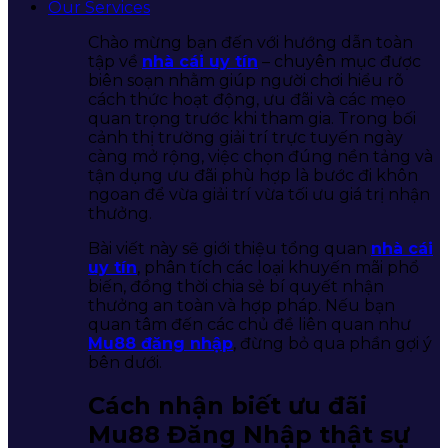
Our Services
Chào mừng bạn đến với hướng dẫn toàn
tập về
nhà cái uy tín
– chuyên mục được
biên soạn nhằm giúp người chơi hiểu rõ
cách thức hoạt động, ưu đãi và các mẹo
quan trọng trước khi tham gia. Trong bối
cảnh thị trường giải trí trực tuyến ngày
càng mở rộng, việc chọn đúng nền tảng và
tận dụng ưu đãi phù hợp là bước đi khôn
ngoan để vừa giải trí vừa tối ưu giá trị nhận
thưởng.
Bài viết này sẽ giới thiệu tổng quan
nhà cái
uy tín
, phân tích các loại khuyến mãi phổ
biến, đồng thời chia sẻ bí quyết nhận
thưởng an toàn và hợp pháp. Nếu bạn
quan tâm đến các chủ đề liên quan như
Mu88 đăng nhập
, đừng bỏ qua phần gợi ý
bên dưới.
Cách nhận biết ưu đãi
Mu88 Đăng Nhập thật sự