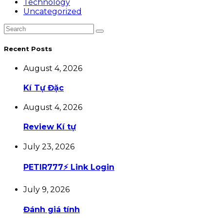
Technology
Uncategorized
Recent Posts
August 4, 2026
Kí Tự Đặc
August 4, 2026
Review Kí tự
July 23, 2026
PETIR777⚡ Link Login
July 9, 2026
Đánh giá tính