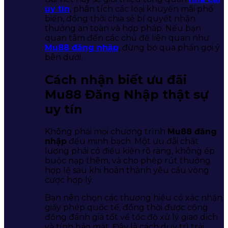
uy tín
, phân tích các loại khuyến mãi phổ
biến, đồng thời chia sẻ bí quyết nhận
thưởng an toàn và hợp pháp. Nếu bạn
quan tâm đến các chủ đề liên quan như
Mu88 đăng nhập
, đừng bỏ qua phần gợi ý
bên dưới.
Cách nhận biết ưu đãi
Mu88 Đăng Nhập thật sự
uy tín
Không phải mọi chương trình
Mu88 đăng
nhập
đều minh bạch. Một ưu đãi chất
lượng phải có điều kiện rõ ràng, không ép
buộc nạp thêm, và cho phép rút thưởng
hợp lệ sau khi hoàn thành yêu cầu vòng
cược hợp lý.
Bạn nên chọn các thương hiệu có xác nhận
giấy phép quốc tế, đồng thời được cộng
đồng đánh giá tốt về tốc độ xử lý giao dịch
và tính bảo mật. Đây là cách duy trì trải