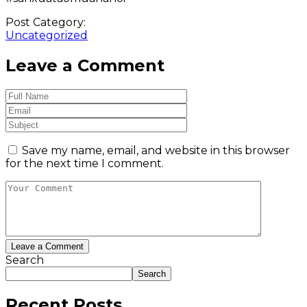
Post Category:
Uncategorized
Leave a Comment
Save my name, email, and website in this browser
for the next time I comment.
Leave a Comment
Search
Search
Recent Posts