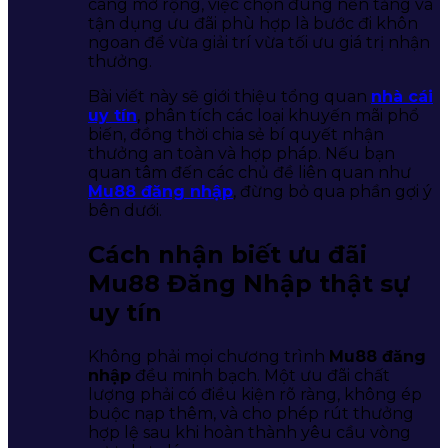
càng mở rộng, việc chọn đúng nền tảng và
tận dụng ưu đãi phù hợp là bước đi khôn
ngoan để vừa giải trí vừa tối ưu giá trị nhận
thưởng.
Bài viết này sẽ giới thiệu tổng quan
nhà cái
uy tín
, phân tích các loại khuyến mãi phổ
biến, đồng thời chia sẻ bí quyết nhận
thưởng an toàn và hợp pháp. Nếu bạn
quan tâm đến các chủ đề liên quan như
Mu88 đăng nhập
, đừng bỏ qua phần gợi ý
bên dưới.
Cách nhận biết ưu đãi
Mu88 Đăng Nhập thật sự
uy tín
Không phải mọi chương trình
Mu88 đăng
nhập
đều minh bạch. Một ưu đãi chất
lượng phải có điều kiện rõ ràng, không ép
buộc nạp thêm, và cho phép rút thưởng
hợp lệ sau khi hoàn thành yêu cầu vòng