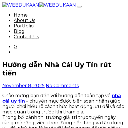
Home
About Us
Portfolio
Blog
Contact Us
0
Hướng dẫn Nhà Cái Uy Tín rút
tiền
November 8, 2025
No Comments
Chào mừng bạn đến với hướng dẫn toàn tập về
nhà
cái uy tín
– chuyên mục được biên soạn nhằm giúp
người chơi hiểu rõ cách thức hoạt động, ưu đãi và các
mẹo quan trọng trước khi tham gia.
Trong bối cảnh thị trường giải trí trực tuyến ngày
càng mở rộng, việc chọn đúng nền tảng và tận dụng