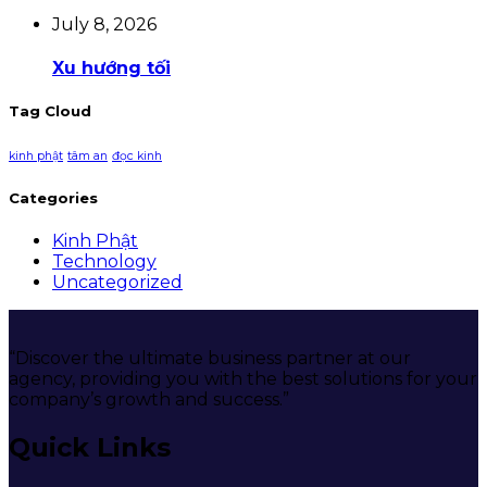
July 8, 2026
Xu hướng tối
Tag Cloud
kinh phật
tâm an
đọc kinh
Categories
Kinh Phật
Technology
Uncategorized
“Discover the ultimate business partner at our
agency, providing you with the best solutions for your
company’s growth and success.”
Quick Links