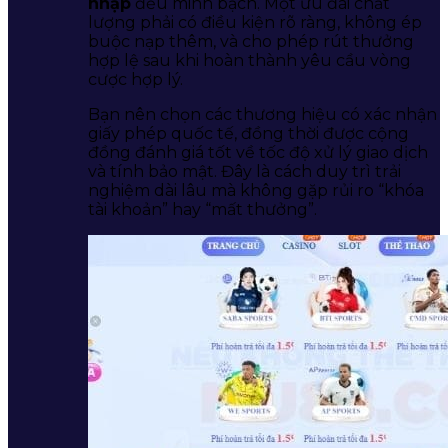
nhập
đều minh bạch. Một ưu đãi chất
lượng phải có điều kiện rõ ràng, không ép
buộc nạp thêm, và cho phép rút thưởng
hợp lệ sau khi hoàn thành yêu cầu vòng
cược hợp lý.
Bạn nên chọn các thương hiệu có xác nhận
giấy phép quốc tế, đồng thời được cộng
đồng đánh giá tốt về tốc độ xử lý giao dịch
và tính bảo mật. Đây là cách duy trì trải
nghiệm dài lâu mà không gặp rủi ro “khóa
tài khoản” hay “mất thưởng”.