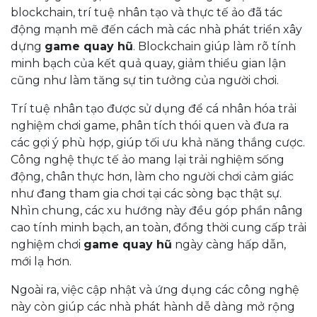
blockchain, trí tuệ nhân tạo và thực tế ảo đã tác
động mạnh mẽ đến cách mà các nhà phát triển xây
dựng
game quay hũ
. Blockchain giúp làm rõ tính
minh bạch của kết quả quay, giảm thiểu gian lận
cũng như làm tăng sự tin tưởng của người chơi.
Trí tuệ nhân tạo được sử dụng để cá nhân hóa trải
nghiệm chơi game, phân tích thói quen và đưa ra
các gợi ý phù hợp, giúp tối ưu khả năng thắng cược.
Công nghệ thực tế ảo mang lại trải nghiệm sống
động, chân thực hơn, làm cho người chơi cảm giác
như đang tham gia chơi tại các sòng bạc thật sự.
Nhìn chung, các xu hướng này đều góp phần nâng
cao tính minh bạch, an toàn, đồng thời cung cấp trải
nghiệm chơi
game quay hũ
ngày càng hấp dẫn,
mới lạ hơn.
Ngoài ra, việc cập nhật và ứng dụng các công nghệ
này còn giúp các nhà phát hành dễ dàng mở rộng