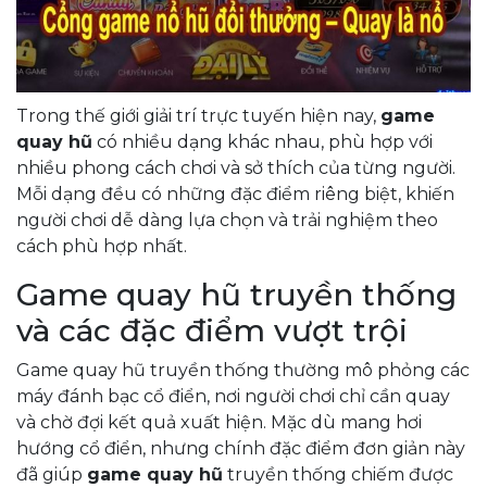
Trong thế giới giải trí trực tuyến hiện nay,
game
quay hũ
có nhiều dạng khác nhau, phù hợp với
nhiều phong cách chơi và sở thích của từng người.
Mỗi dạng đều có những đặc điểm riêng biệt, khiến
người chơi dễ dàng lựa chọn và trải nghiệm theo
cách phù hợp nhất.
Game quay hũ truyền thống
và các đặc điểm vượt trội
Game quay hũ truyền thống thường mô phỏng các
máy đánh bạc cổ điển, nơi người chơi chỉ cần quay
và chờ đợi kết quả xuất hiện. Mặc dù mang hơi
hướng cổ điển, nhưng chính đặc điểm đơn giản này
đã giúp
game quay hũ
truyền thống chiếm được