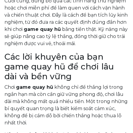
Cuối cùng, đừng bỏ qua các tính năng thử nghiệm
hoặc chơi miễn phí để làm quen với cách vận hành
và chiến thuật chơi. Đây là cách để bạn tích lũy kinh
nghiệm, từ đó đưa ra các quyết định đúng đắn hơn
khi chơi
game quay hũ
bằng tiền thật. Kỹ năng này
sẽ giúp nâng cao tỷ lệ thắng, đồng thời giữ cho trải
nghiệm được vui vẻ, thoải mái.
Các lời khuyên của bạn
game quay hũ để chơi lâu
dài và bền vững
Chơi
game quay hũ
không chỉ để thắng lợi trong
ngắn hạn mà còn cần giữ vững phong độ, chơi lâu
dài mà không mất quá nhiều tiền. Một trong những
bí quyết quan trọng là biết kiểm soát cảm xúc,
không để bị cám dỗ bởi chiến thắng hoặc thua lỗ
nhất thời.