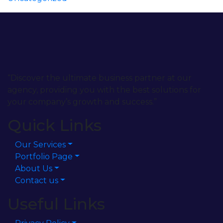
“Discover the ultimate business partner at our
agency, providing you with the best solutions for
your company’s growth and success.”
Quick Links
Our Services
Portfolio Page
About Us
Contact us
Useful Links