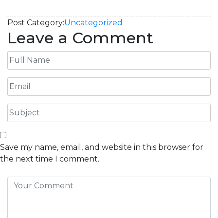
Post Category:
Uncategorized
Leave a Comment
Save my name, email, and website in this browser for
the next time I comment.