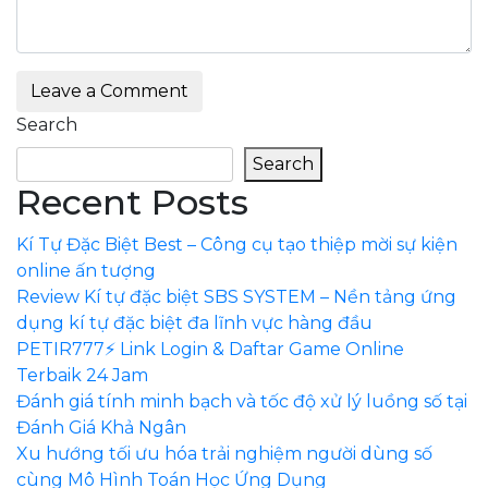
Leave a Comment
Search
Search
Recent Posts
Kí Tự Đặc Biệt Best – Công cụ tạo thiệp mời sự kiện
online ấn tượng
Review Kí tự đặc biệt SBS SYSTEM – Nền tảng ứng
dụng kí tự đặc biệt đa lĩnh vực hàng đầu
PETIR777⚡ Link Login & Daftar Game Online
Terbaik 24 Jam
Đánh giá tính minh bạch và tốc độ xử lý luồng số tại
Đánh Giá Khả Ngân
Xu hướng tối ưu hóa trải nghiệm người dùng số
cùng Mô Hình Toán Học Ứng Dụng