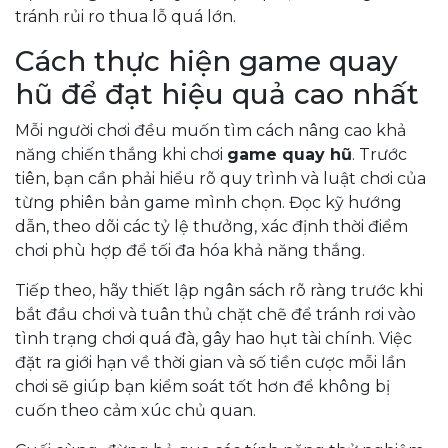
tránh rủi ro thua lỗ quá lớn.
Cách thực hiện game quay
hũ để đạt hiệu quả cao nhất
Mỗi người chơi đều muốn tìm cách nâng cao khả
năng chiến thắng khi chơi
game quay hũ
. Trước
tiên, bạn cần phải hiểu rõ quy trình và luật chơi của
từng phiên bản game mình chọn. Đọc kỹ hướng
dẫn, theo dõi các tỷ lệ thưởng, xác định thời điểm
chơi phù hợp để tối đa hóa khả năng thắng.
Tiếp theo, hãy thiết lập ngân sách rõ ràng trước khi
bắt đầu chơi và tuân thủ chặt chẽ để tránh rơi vào
tình trạng chơi quá đà, gây hao hụt tài chính. Việc
đặt ra giới hạn về thời gian và số tiền cược mỗi lần
chơi sẽ giúp bạn kiểm soát tốt hơn để không bị
cuốn theo cảm xúc chủ quan.