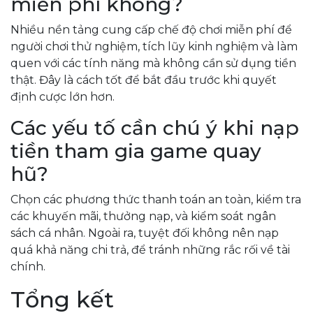
miễn phí không?
Nhiều nền tảng cung cấp chế độ chơi miễn phí để
người chơi thử nghiệm, tích lũy kinh nghiệm và làm
quen với các tính năng mà không cần sử dụng tiền
thật. Đây là cách tốt để bắt đầu trước khi quyết
định cược lớn hơn.
Các yếu tố cần chú ý khi nạp
tiền tham gia game quay
hũ?
Chọn các phương thức thanh toán an toàn, kiểm tra
các khuyến mãi, thưởng nạp, và kiểm soát ngân
sách cá nhân. Ngoài ra, tuyệt đối không nên nạp
quá khả năng chi trả, để tránh những rắc rối về tài
chính.
Tổng kết