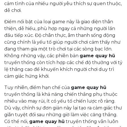
cảm tình của nhiều người yêu thích sự quen thuộc,
dễ chơi.
Điểm nổi bật của loại game này là giao diện thân
thiện, dễ hiểu, phù hợp ngay cả những người lần
đầu tiếp xúc. Độ chân thực, âm thanh sống động
cũng chính là yếu tố giúp người chơi cảm thấy như
đang tham gia một trò chơi tại các sòng bạc lớn.
Không những vậy, các phiên bản
game quay hũ
truyền thống còn tích hợp các chế độ thưởng với tỷ
lệ thắng cao để khuyến khích người chơi duy trì
cảm giác hứng khởi.
Tuy nhiên, điểm hạn chế của
game quay hũ
truyền thống là khả năng chiến thắng phụ thuộc
nhiều vào may rủi, ít có yếu tố chiến lược rõ ràng.
Dù vậy, chính sự đơn giản này lại tạo ra cảm giác thư
giãn tuyệt đối sau những giờ làm việc căng thẳng.
Có thể nói,
game quay hũ
truyền thống vẫn luôn