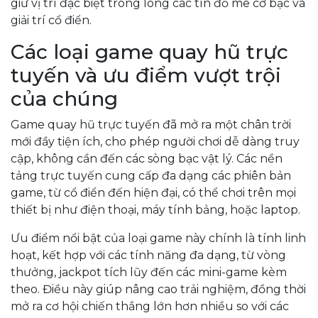
giữ vị trí đặc biệt trong lòng các tín đồ mê cờ bạc và
giải trí cổ điển.
Các loại game quay hũ trực
tuyến và ưu điểm vượt trội
của chúng
Game quay hũ trực tuyến đã mở ra một chân trời
mới đầy tiện ích, cho phép người chơi dễ dàng truy
cập, không cần đến các sòng bạc vật lý. Các nền
tảng trực tuyến cung cấp đa dạng các phiên bản
game, từ cổ điển đến hiện đại, có thể chơi trên mọi
thiết bị như điện thoại, máy tính bảng, hoặc laptop.
Ưu điểm nổi bật của loại game này chính là tính linh
hoạt, kết hợp với các tính năng đa dạng, từ vòng
thưởng, jackpot tích lũy đến các mini-game kèm
theo. Điều này giúp nâng cao trải nghiệm, đồng thời
mở ra cơ hội chiến thắng lớn hơn nhiều so với các