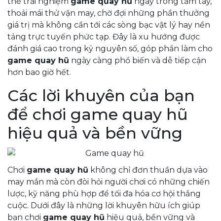
thể trải nghiệm
game quay hũ
ngay trong tầm tay,
thoải mái thử vận may, chờ đợi những phần thưởng
giá trị mà không cần tới các sòng bạc vật lý hay nền
tảng trực tuyến phức tạp. Đây là xu hướng được
đánh giá cao trong kỷ nguyên số, góp phần làm cho
game quay hũ
ngày càng phổ biến và dễ tiếp cận
hơn bao giờ hết.
Các lời khuyên của bạn
để chơi game quay hũ
hiệu quả và bền vững
Chơi
game quay hũ
không chỉ đơn thuần dựa vào
may mắn mà còn đòi hỏi người chơi có những chiến
lược, kỹ năng phù hợp để tối đa hóa cơ hội thắng
cuộc. Dưới đây là những lời khuyên hữu ích giúp
bạn chơi
game quay hũ
hiệu quả, bền vững và