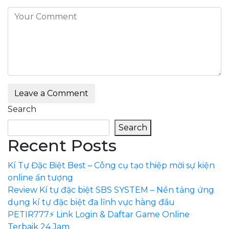
Leave a Comment
Search
Search
Recent Posts
Kí Tự Đặc Biệt Best – Công cụ tạo thiệp mời sự kiện
online ấn tượng
Review Kí tự đặc biệt SBS SYSTEM – Nền tảng ứng
dụng kí tự đặc biệt đa lĩnh vực hàng đầu
PETIR777⚡ Link Login & Daftar Game Online
Terbaik 24 Jam