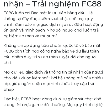
nhận – Trải nghiệm FC88
FC88 luôn coi Bảo mật là ưu tiên hàng đầu. Hệ
thống tại đây được kiểm soát chặt chẽ mọi quy
trình, đảm bảo mọi giao dịch nạp rút đều hoạt động
ổn định và minh bạch. Nhờ đó, người chơi luôn trải
nghiệm an toàn và mượt mà.
Không chỉ áp dụng tiêu chuẩn quốc tế về bảo mật,
FC88 còn tích hợp công nghệ bảo vệ dữ liệu toàn
cầu nhằm duy trì sự an toàn tuyệt đối cho người
chơi.
Mọi dữ liệu giao dịch và thông tin cá nhân của người
chơi đều được kiểm soát bởi hệ thống mã hóa nhiều
lớp, giúp ngăn chặn mọi hình thức truy cập trái
phép.
Đặc biệt, FC88 hoạt động dưới sự giám sát chặt chẽ
trong lĩnh vực game đổi thưởng. Mọi quy trình, tỷ lệ