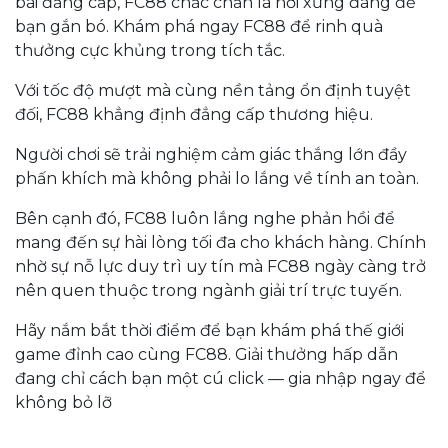
bài đẳng cấp, FC88 chắc chắn là nơi xứng đáng để
bạn gắn bó. Khám phá ngay FC88 để rinh quà
thưởng cực khủng trong tích tắc.
Với tốc độ mượt mà cùng nền tảng ổn định tuyệt
đối, FC88 khẳng định đẳng cấp thương hiệu.
Người chơi sẽ trải nghiệm cảm giác thắng lớn đầy
phấn khích mà không phải lo lắng về tính an toàn.
Bên cạnh đó, FC88 luôn lắng nghe phản hồi để
mang đến sự hài lòng tối đa cho khách hàng. Chính
nhờ sự nỗ lực duy trì uy tín mà FC88 ngày càng trở
nên quen thuộc trong ngành giải trí trực tuyến.
Hãy nắm bắt thời điểm để bạn khám phá thế giới
game đỉnh cao cùng FC88. Giải thưởng hấp dẫn
đang chỉ cách bạn một cú click — gia nhập ngay để
không bỏ lỡ