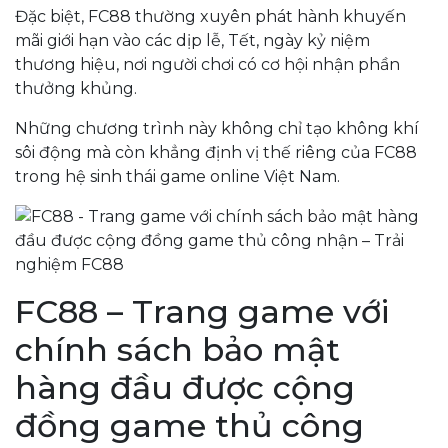
Đặc biệt, FC88 thường xuyên phát hành khuyến
mãi giới hạn vào các dịp lễ, Tết, ngày kỷ niệm
thương hiệu, nơi người chơi có cơ hội nhận phần
thưởng khủng.
Những chương trình này không chỉ tạo không khí
sôi động mà còn khẳng định vị thế riêng của FC88
trong hệ sinh thái game online Việt Nam.
FC88 – Trang game với
chính sách bảo mật
hàng đầu được cộng
đồng game thủ công