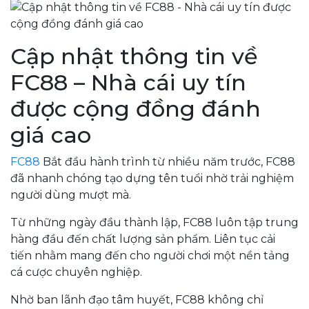
Cập nhật thông tin về
FC88 – Nhà cái uy tín
được cộng đồng đánh
giá cao
FC88
Bắt đầu hành trình từ nhiều năm trước, FC88
đã nhanh chóng tạo dựng tên tuổi nhờ trải nghiệm
người dùng mượt mà.
Từ những ngày đầu thành lập, FC88 luôn tập trung
hàng đầu đến chất lượng sản phẩm. Liên tục cải
tiến nhằm mang đến cho người chơi một nền tảng
cá cược chuyên nghiệp.
Nhờ ban lãnh đạo tâm huyết, FC88 không chỉ