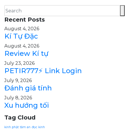
Recent Posts
August 4, 2026
Kí Tự Đặc
August 4, 2026
Review Kí tự
July 23, 2026
PETIR777⚡ Link Login
July 9, 2026
Đánh giá tính
July 8, 2026
Xu hướng tối
Tag Cloud
kinh phật
tâm an
đọc kinh