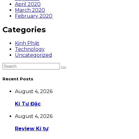
April 2020
March 2020
February 2020
Categories
Kinh Phật
Technology
Uncategorized
Recent Posts
August 4, 2026
Kí Tự Đặc
August 4, 2026
Review Kí tự