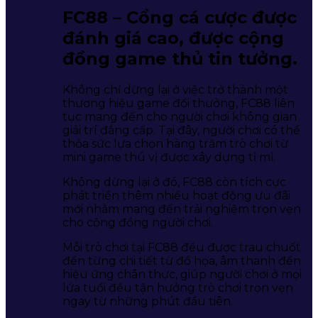
FC88 – Cổng cá cược được
đánh giá cao, được cộng
đồng game thủ tin tưởng.
Không chỉ dừng lại ở việc trở thành một
thương hiệu game đổi thưởng, FC88 liên
tục mang đến cho người chơi không gian
giải trí đẳng cấp. Tại đây, người chơi có thể
thỏa sức lựa chọn hàng trăm trò chơi từ
mini game thú vị được xây dựng tỉ mỉ.
Không dừng lại ở đó, FC88 còn tích cực
phát triển thêm nhiều hoạt động ưu đãi
mới nhằm mang đến trải nghiệm trọn vẹn
cho cộng đồng người chơi.
Mỗi trò chơi tại FC88 đều được trau chuốt
đến từng chi tiết từ đồ họa, âm thanh đến
hiệu ứng chân thực, giúp người chơi ở mọi
lứa tuổi đều tận hưởng trò chơi trọn vẹn
ngay từ những phút đầu tiên.