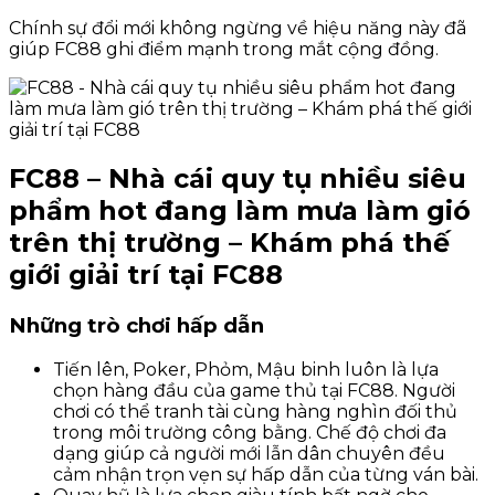
Chính sự đổi mới không ngừng về hiệu năng này đã
giúp FC88 ghi điểm mạnh trong mắt cộng đồng.
FC88 – Nhà cái quy tụ nhiều siêu
phẩm hot đang làm mưa làm gió
trên thị trường – Khám phá thế
giới giải trí tại FC88
Những trò chơi hấp dẫn
Tiến lên, Poker, Phỏm, Mậu binh luôn là lựa
chọn hàng đầu của game thủ tại FC88. Người
chơi có thể tranh tài cùng hàng nghìn đối thủ
trong môi trường công bằng. Chế độ chơi đa
dạng giúp cả người mới lẫn dân chuyên đều
cảm nhận trọn vẹn sự hấp dẫn của từng ván bài.