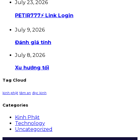
July 23, 2026
PETIR777⚡ Link Login
July 9, 2026
Đánh giá tính
July 8, 2026
Xu hướng tối
Tag Cloud
kinh phật
tâm an
đọc kinh
Categories
Kinh Phật
Technology
Uncategorized