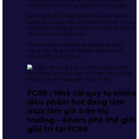
nghiệm luôn nhất quán dù ở bất kỳ đâu.
Bên cạnh đó, FC88 còn hỗ trợ mọi hệ điều
hành, giúp bạn kết nối nhanh chóng chỉ với
1 chạm dù đang sử dụng mọi thiết bị thông
minh phổ biến hiện nay.
Chính sự đổi mới không ngừng về hiệu
năng này đã giúp FC88 ghi điểm mạnh
trong mắt cộng đồng.
FC88 - Nhà cái quy tụ nhiều
siêu phẩm hot đang làm
mưa làm gió trên thị
trường – Khám phá thế giới
giải trí tại FC88