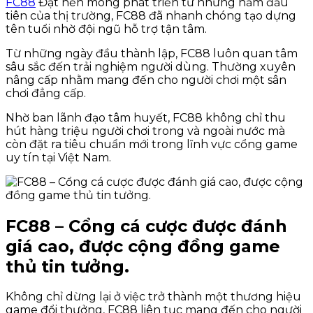
FC88
Đặt nền móng phát triển từ những năm đầu
tiên của thị trường, FC88 đã nhanh chóng tạo dựng
tên tuổi nhờ đội ngũ hỗ trợ tận tâm.
Từ những ngày đầu thành lập, FC88 luôn quan tâm
sâu sắc đến trải nghiệm người dùng. Thường xuyên
nâng cấp nhằm mang đến cho người chơi một sân
chơi đẳng cấp.
Nhờ ban lãnh đạo tâm huyết, FC88 không chỉ thu
hút hàng triệu người chơi trong và ngoài nước mà
còn đặt ra tiêu chuẩn mới trong lĩnh vực cổng game
uy tín tại Việt Nam.
FC88 – Cổng cá cược được đánh
giá cao, được cộng đồng game
thủ tin tưởng.
Không chỉ dừng lại ở việc trở thành một thương hiệu
game đổi thưởng, FC88 liên tục mang đến cho người