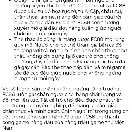
Quay hũ là lựa chọn giàu tính bất ngờ cho
những ai yêu thích tốc độ. Các tựa slot tại FC88
được đầu tư đồ họa rực rỡ, từ Ai Cập, châu Âu,
thần thoại, anime, mang đến cảm giác vừa hồi
hộp vừa hấp dẫn. Đặc biệt, FC88 còn thường
xuyên mở giải đấu slot hàng tuần, giúp người
chơi rinh quà mỗi ngày.
Thể thao ảo cũng là mảng được FC88 mở rộng
quy mô. Người chơi có thể tham gia bắn cá đổi
thưởng với trải nghiệm hình ảnh chân thực như
thật. Không chỉ dừng lại ở các trò chơi thông
thường, đây còn là nơi rèn kỹ năng. Các trận đá
gà gay cấn, kèo thể thao hấp dẫn, và mini game
tốc độ cao đều giúp người chơi không ngừng
hứng thú mỗi ngày.
Với số lượng sản phẩm không ngừng tăng trưởng,
FC88 luôn giữ chân người chơi bằng chất lượng và
đổi mới liên tục. Tất cả trò chơi đều được phát triển
bởi đội ngũ chuyên nghiệp, để mang lại cảm giác
chân thực và minh bạch. Chính sự tỉ mỉ trong từng chi
tiết trong từng sản phẩm đã giúp FC88 trở thành
cổng game hàng đầu của hàng triệu game thủ Việt
Nam.