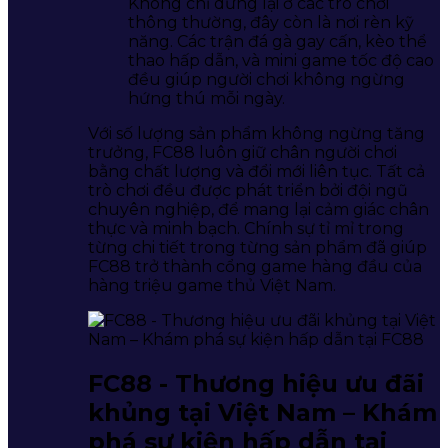
Không chỉ dừng lại ở các trò chơi
thông thường, đây còn là nơi rèn kỹ
năng. Các trận đá gà gay cấn, kèo thể
thao hấp dẫn, và mini game tốc độ cao
đều giúp người chơi không ngừng
hứng thú mỗi ngày.
Với số lượng sản phẩm không ngừng tăng
trưởng, FC88 luôn giữ chân người chơi
bằng chất lượng và đổi mới liên tục. Tất cả
trò chơi đều được phát triển bởi đội ngũ
chuyên nghiệp, để mang lại cảm giác chân
thực và minh bạch. Chính sự tỉ mỉ trong
từng chi tiết trong từng sản phẩm đã giúp
FC88 trở thành cổng game hàng đầu của
hàng triệu game thủ Việt Nam.
FC88 - Thương hiệu ưu đãi
khủng tại Việt Nam – Khám
phá sự kiện hấp dẫn tại