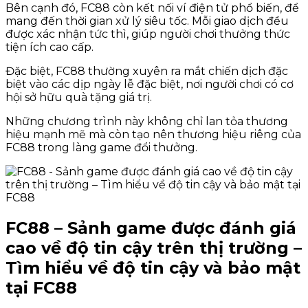
Bên cạnh đó, FC88 còn kết nối ví điện tử phổ biến, để
mang đến thời gian xử lý siêu tốc. Mỗi giao dịch đều
được xác nhận tức thì, giúp người chơi thưởng thức
tiện ích cao cấp.
Đặc biệt, FC88 thường xuyên ra mắt chiến dịch đặc
biệt vào các dịp ngày lễ đặc biệt, nơi người chơi có cơ
hội sở hữu quà tặng giá trị.
Những chương trình này không chỉ lan tỏa thương
hiệu mạnh mẽ mà còn tạo nên thương hiệu riêng của
FC88 trong làng game đổi thưởng.
FC88 – Sảnh game được đánh giá
cao về độ tin cậy trên thị trường –
Tìm hiểu về độ tin cậy và bảo mật
tại FC88