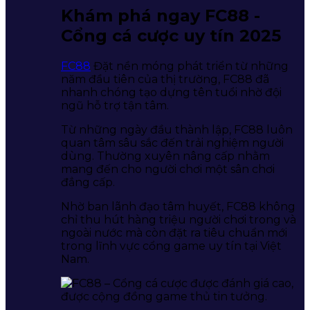
Khám phá ngay FC88 -
Cổng cá cược uy tín 2025
FC88
Đặt nền móng phát triển từ những
năm đầu tiên của thị trường, FC88 đã
nhanh chóng tạo dựng tên tuổi nhờ đội
ngũ hỗ trợ tận tâm.
Từ những ngày đầu thành lập, FC88 luôn
quan tâm sâu sắc đến trải nghiệm người
dùng. Thường xuyên nâng cấp nhằm
mang đến cho người chơi một sân chơi
đẳng cấp.
Nhờ ban lãnh đạo tâm huyết, FC88 không
chỉ thu hút hàng triệu người chơi trong và
ngoài nước mà còn đặt ra tiêu chuẩn mới
trong lĩnh vực cổng game uy tín tại Việt
Nam.