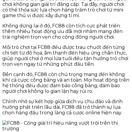
chơi không gian giải trí đẳng cấp. Tại đây, người chơi
có thể thỏa sức lựa chọn hàng trăm trò chơi từ mini
game thú vị được xây dựng tỉ mỉ.
Không dừng lại ở đó, FC88 còn tích cực phát triển
thêm nhiều hoạt động ưu đãi mới nhằm mang đến
trải nghiệm trọn vẹn cho cộng đồng người chơi.
Mỗi trò chơi tại FC88 đều được trau chuốt đến từng
chi tiết từ đồ họa, âm thanh đến hiệu ứng chân thực,
giúp người chơi ở mọi lứa tuổi đều tận hưởng trò chơi
trọn vẹn ngay từ những phút đầu tiên.
Bên cạnh đó, FC88 còn chú trọng mang đến không
khí cá cược công bằng và an toàn. Mọi hoạt động trên
hệ thống đều được đảm bảo công bằng, đảm bảo
người chơi không lo gian lận hay rủi ro.
Chính nhờ sự kết hợp giữa dịch vụ chu đáo và định
hướng phát triển lâu dài, FC88 đã trở thành sự lựa
chọn hàng đầu trong làng cá cược online hiện nay.