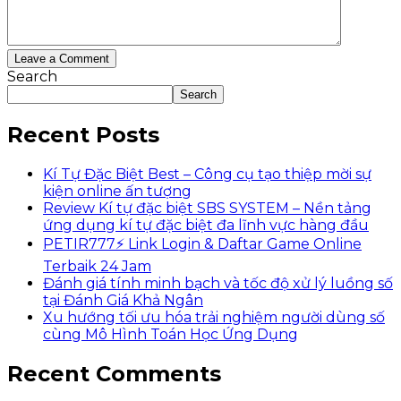
Leave a Comment
Search
Search
Recent Posts
Kí Tự Đặc Biệt Best – Công cụ tạo thiệp mời sự
kiện online ấn tượng
Review Kí tự đặc biệt SBS SYSTEM – Nền tảng
ứng dụng kí tự đặc biệt đa lĩnh vực hàng đầu
PETIR777⚡ Link Login & Daftar Game Online
Terbaik 24 Jam
Đánh giá tính minh bạch và tốc độ xử lý luồng số
tại Đánh Giá Khả Ngân
Xu hướng tối ưu hóa trải nghiệm người dùng số
cùng Mô Hình Toán Học Ứng Dụng
Recent Comments