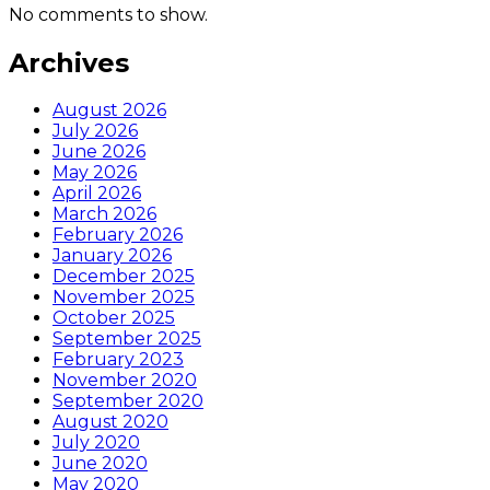
No comments to show.
Archives
August 2026
July 2026
June 2026
May 2026
April 2026
March 2026
February 2026
January 2026
December 2025
November 2025
October 2025
September 2025
February 2023
November 2020
September 2020
August 2020
July 2020
June 2020
May 2020