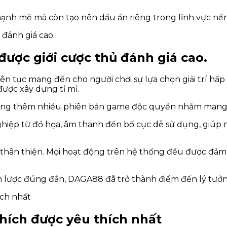
ạnh mẽ mà còn tạo nên dấu ấn riêng trong lĩnh vực nền 
ược giới cược thủ đánh giá cao.
tục mang đến cho người chơi sự lựa chọn giải trí hấp dẫ
được xây dựng tỉ mỉ.
ng thêm nhiều phiên bản game độc quyền nhằm mang đế
hiệp từ đồ họa, âm thanh đến bố cục dễ sử dụng, giúp 
thân thiện. Mọi hoạt động trên hệ thống đều được đảm 
n lược đúng đắn, DAGA88 đã trở thành điểm đến lý tưởng 
hích được yêu thích nhất