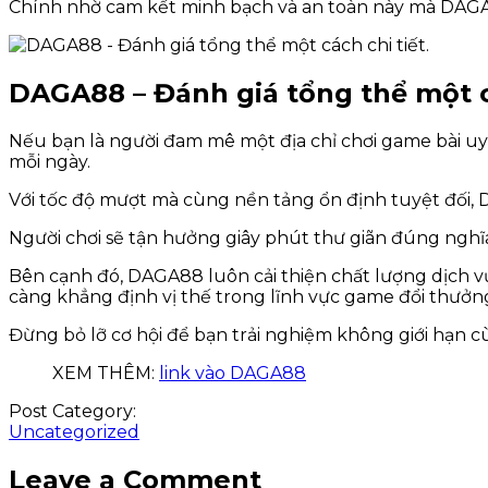
Chính nhờ cam kết minh bạch và an toàn này mà DAGA
DAGA88 – Đánh giá tổng thể một cá
Nếu bạn là người đam mê một địa chỉ chơi game bài u
mỗi ngày.
Với tốc độ mượt mà cùng nền tảng ổn định tuyệt đối, 
Người chơi sẽ tận hưởng giây phút thư giãn đúng nghĩa
Bên cạnh đó, DAGA88 luôn cải thiện chất lượng dịch v
càng khẳng định vị thế trong lĩnh vực game đổi thưởn
Đừng bỏ lỡ cơ hội để bạn trải nghiệm không giới hạn
XEM THÊM:
link vào DAGA88
Post Category:
Uncategorized
Leave a Comment