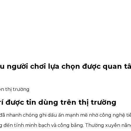
u người chơi lựa chọn được quan t
í được tin dùng trên thị trường
 đã nhanh chóng ghi dấu ấn mạnh mẽ nhờ công nghệ tiê
g đến tính minh bạch và công bằng. Thường xuyên nân