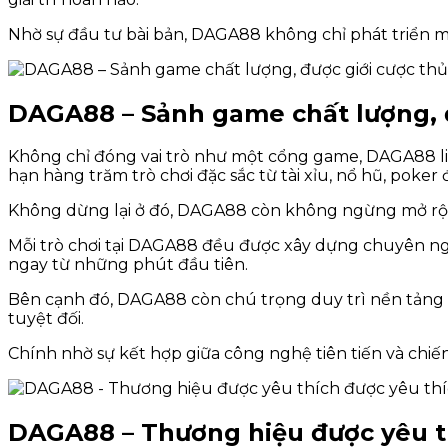
Nhờ sự đầu tư bài bản, DAGA88 không chỉ phát triển m
DAGA88 – Sảnh game chất lượng, đ
Không chỉ đóng vai trò như một cổng game, DAGA88 liên 
hạn hàng trăm trò chơi đặc sắc từ tài xỉu, nổ hũ, poker 
Không dừng lại ở đó, DAGA88 còn không ngừng mở rộ
Mỗi trò chơi tại DAGA88 đều được xây dựng chuyên ng
ngay từ những phút đầu tiên.
Bên cạnh đó, DAGA88 còn chú trọng duy trì nền tảng 
tuyệt đối.
Chính nhờ sự kết hợp giữa công nghệ tiên tiến và chiế
DAGA88 – Thương hiệu được yêu t