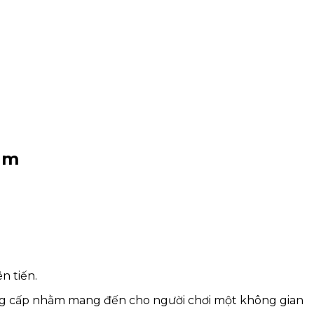
âm
n tiến.
g cấp nhằm mang đến cho người chơi một không gian