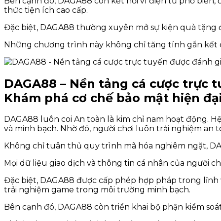
Bên cạnh đó, DAGA88 còn kết nối ví điện tử phổ biến, 
thức tiện ích cao cấp.
Đặc biệt, DAGA88 thường xuyên mở sự kiện quà tặng đ
Những chương trình này không chỉ tăng tính gắn kết
DAGA88 – Nền tảng cá cược trực tu
Khám phá cơ chế bảo mật hiện đạ
DAGA88 luôn coi An toàn là kim chỉ nam hoạt động. Hệ
và minh bạch. Nhờ đó, người chơi luôn trải nghiệm an 
Không chỉ tuân thủ quy trình mã hóa nghiêm ngặt, DAGA
Mọi dữ liệu giao dịch và thông tin cá nhân của người c
Đặc biệt, DAGA88 được cấp phép hợp pháp trong lĩnh vự
trải nghiệm game trong môi trường minh bạch.
Bên cạnh đó, DAGA88 còn triển khai bộ phận kiểm soát r