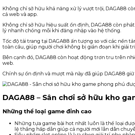
Không chỉ sở hữu khả năng xử lý vượt trội, DAGA88 còn
cả web và app.
Không chỉ sở hữu hiệu suất ổn định, DAGA88 còn phát t
lý nhanh chóng mỗi khi đăng nhập vào hệ thống.
Tốc độ tải trang tại DAGA88 ấn tượng so với các nền 
toàn cầu, giúp người chơi không bị gián đoạn khi giải trí
Bên cạnh đó, DAGA88 còn hoạt động trơn tru trên nhiề
web.
Chính sự ổn định và mượt mà này đã giúp DAGA88 giữ 
DAGA88 – Sân chơi sở hữu kho g
Những thể loại game đỉnh cao
Những tựa game bài hot nhất luôn là thể loại đượ
lệ thắng hấp dẫn giúp cả người mới lẫn dân chuy
Siêu phẩm slot online là lựa chọn giải trí nhẹ nh