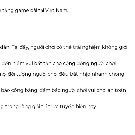
tảng game bài tại Việt Nam.
n. Tại đây, người chơi có thể trải nghiệm không giới
n niềm vui bất tận cho cộng đồng người chơi.
mọi đối tượng người chơi đều bắt nhịp nhanh chóng
bảo công bằng, đảm bảo người chơi vui chơi an toàn
trong làng giải trí trực tuyến hiện nay.