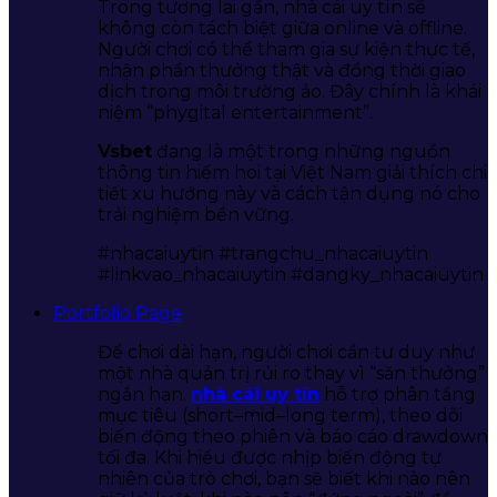
Trong tương lai gần, nhà cái uy tín sẽ
không còn tách biệt giữa online và offline.
Người chơi có thể tham gia sự kiện thực tế,
nhận phần thưởng thật và đồng thời giao
dịch trong môi trường ảo. Đây chính là khái
niệm “phygital entertainment”.
Vsbet
đang là một trong những nguồn
thông tin hiếm hoi tại Việt Nam giải thích chi
tiết xu hướng này và cách tận dụng nó cho
trải nghiệm bền vững.
#nhacaiuytin #trangchu_nhacaiuytin
#linkvao_nhacaiuytin #dangky_nhacaiuytin
Portfolio Page
Để chơi dài hạn, người chơi cần tư duy như
một nhà quản trị rủi ro thay vì “săn thưởng”
ngắn hạn.
nhà cái uy tín
hỗ trợ phân tầng
mục tiêu (short–mid–long term), theo dõi
biến động theo phiên và báo cáo drawdown
tối đa. Khi hiểu được nhịp biến động tự
nhiên của trò chơi, bạn sẽ biết khi nào nên