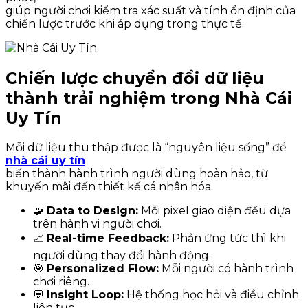
giúp người chơi kiểm tra xác suất và tính ổn định của
chiến lược trước khi áp dụng trong thực tế.
Chiến lược chuyển đổi dữ liệu
thành trải nghiệm trong Nhà Cái
Uy Tín
Mỗi dữ liệu thu thập được là “nguyên liệu sống” để
nhà cái uy tín
biến thành hành trình người dùng hoàn hảo, từ
khuyến mãi đến thiết kế cá nhân hóa.
🧩
Data to Design:
Mỗi pixel giao diện đều dựa
trên hành vi người chơi.
📈
Real-time Feedback:
Phản ứng tức thì khi
người dùng thay đổi hành động.
🎯
Personalized Flow:
Mỗi người có hành trình
chơi riêng.
💬
Insight Loop:
Hệ thống học hỏi và điều chỉnh
liên tục.