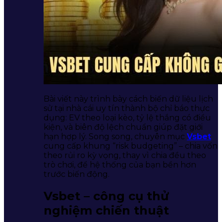
Bài viết này trình bày cách biến dữ liệu lịch
sử tại nhà cái uy tín thành bộ chỉ báo thực
dụng: EV theo loại kèo, tỷ lệ thắng có điều
kiện, và biên độ lệch chuẩn giúp đặt giới
hạn hợp lý. Song song, chuyên mục
Vsbet
cung cấp khung “risk budgeting” – chia vốn
theo rủi ro kỳ vọng, thay vì chia đều theo
trò chơi, để hệ thống của bạn bền hơn
trước biến động.
Vsbet – công cụ thử
nghiệm chiến thuật