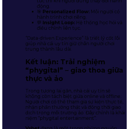
tức thì khi người dùng thay đổi hành
động.
🎯
Personalized Flow:
Mỗi người có
hành trình chơi riêng.
💬
Insight Loop:
Hệ thống học hỏi và
điều chỉnh liên tục.
“Data-driven Experience” là triết lý cốt lõi
giúp nhà cái uy tín giữ chân người chơi
trung thành lâu dài.
Kết luận: Trải nghiệm
“phygital” – giao thoa giữa
thực và ảo
Trong tương lai gần, nhà cái uy tín sẽ
không còn tách biệt giữa online và offline.
Người chơi có thể tham gia sự kiện thực tế,
nhận phần thưởng thật và đồng thời giao
dịch trong môi trường ảo. Đây chính là khái
niệm “phygital entertainment”.
Vsbet
đang là một trong những nguồn