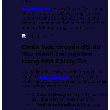
thực.
nhà cái uy tín
hỗ trợ công cụ “Simulation
Mode” cho phép tái lập lại hàng trăm lượt
cược chỉ trong vài phút, giúp người chơi
kiểm tra xác suất và tính ổn định của chiến
lược trước khi áp dụng trong thực tế.
Chiến lược chuyển đổi dữ
liệu thành trải nghiệm
trong Nhà Cái Uy Tín
Mỗi dữ liệu thu thập được là “nguyên liệu
sống” để
nhà cái uy tín
biến thành hành
trình người dùng hoàn hảo, từ khuyến mãi
đến thiết kế cá nhân hóa.
🧩
Data to Design:
Mỗi pixel giao diện
đều dựa trên hành vi người chơi.
📈
Real-time Feedback:
Phản ứng