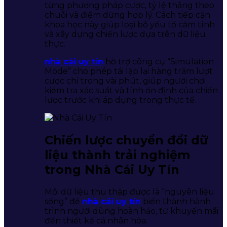
từng phương pháp cược, tỷ lệ thắng theo
chuỗi và điểm dừng hợp lý. Cách tiếp cận
khoa học này giúp loại bỏ yếu tố cảm tính
và xây dựng chiến lược dựa trên dữ liệu
thực.
nhà cái uy tín
hỗ trợ công cụ “Simulation
Mode” cho phép tái lập lại hàng trăm lượt
cược chỉ trong vài phút, giúp người chơi
kiểm tra xác suất và tính ổn định của chiến
lược trước khi áp dụng trong thực tế.
Chiến lược chuyển đổi dữ
liệu thành trải nghiệm
trong Nhà Cái Uy Tín
Mỗi dữ liệu thu thập được là “nguyên liệu
sống” để
nhà cái uy tín
biến thành hành
trình người dùng hoàn hảo, từ khuyến mãi
đến thiết kế cá nhân hóa.