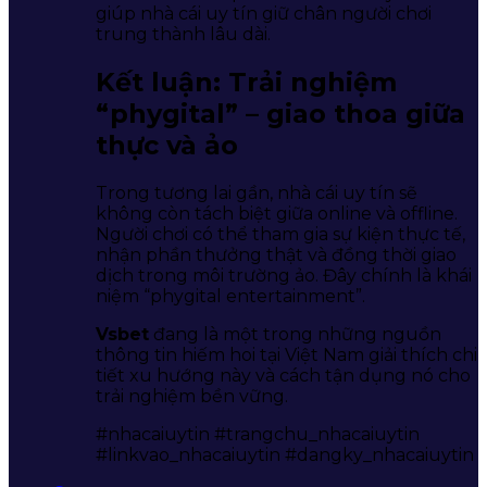
giúp nhà cái uy tín giữ chân người chơi
trung thành lâu dài.
Kết luận: Trải nghiệm
“phygital” – giao thoa giữa
thực và ảo
Trong tương lai gần, nhà cái uy tín sẽ
không còn tách biệt giữa online và offline.
Người chơi có thể tham gia sự kiện thực tế,
nhận phần thưởng thật và đồng thời giao
dịch trong môi trường ảo. Đây chính là khái
niệm “phygital entertainment”.
Vsbet
đang là một trong những nguồn
thông tin hiếm hoi tại Việt Nam giải thích chi
tiết xu hướng này và cách tận dụng nó cho
trải nghiệm bền vững.
#nhacaiuytin #trangchu_nhacaiuytin
#linkvao_nhacaiuytin #dangky_nhacaiuytin