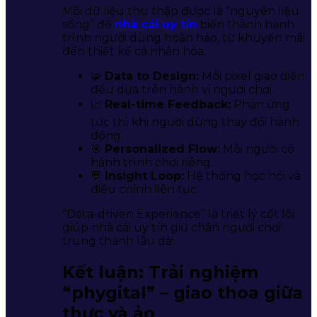
Mỗi dữ liệu thu thập được là “nguyên liệu
sống” để
nhà cái uy tín
biến thành hành
trình người dùng hoàn hảo, từ khuyến mãi
đến thiết kế cá nhân hóa.
🧩
Data to Design:
Mỗi pixel giao diện
đều dựa trên hành vi người chơi.
📈
Real-time Feedback:
Phản ứng
tức thì khi người dùng thay đổi hành
động.
🎯
Personalized Flow:
Mỗi người có
hành trình chơi riêng.
💬
Insight Loop:
Hệ thống học hỏi và
điều chỉnh liên tục.
“Data-driven Experience” là triết lý cốt lõi
giúp nhà cái uy tín giữ chân người chơi
trung thành lâu dài.
Kết luận: Trải nghiệm
“phygital” – giao thoa giữa
thực và ảo