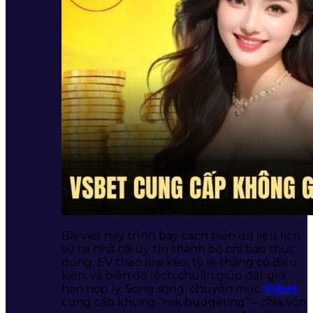
Bài viết này trình bày cách biến dữ liệu lịch
sử tại nhà cái uy tín thành bộ chỉ báo thực
dụng: EV theo loại kèo, tỷ lệ thắng có điều
kiện, và biên độ lệch chuẩn giúp đặt giới
hạn hợp lý. Song song, chuyên mục
Vsbet
cung cấp khung “risk budgeting” – chia vốn