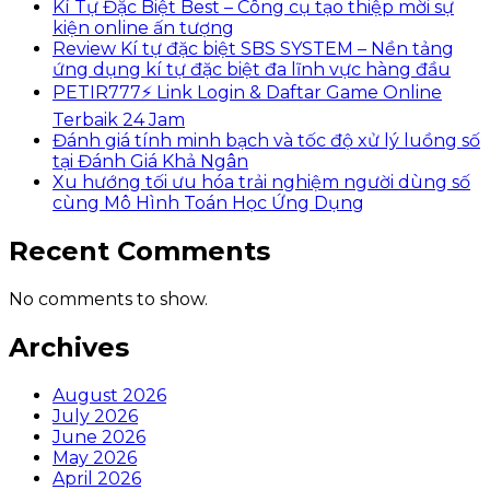
Kí Tự Đặc Biệt Best – Công cụ tạo thiệp mời sự
kiện online ấn tượng
Review Kí tự đặc biệt SBS SYSTEM – Nền tảng
ứng dụng kí tự đặc biệt đa lĩnh vực hàng đầu
PETIR777⚡ Link Login & Daftar Game Online
Terbaik 24 Jam
Đánh giá tính minh bạch và tốc độ xử lý luồng số
tại Đánh Giá Khả Ngân
Xu hướng tối ưu hóa trải nghiệm người dùng số
cùng Mô Hình Toán Học Ứng Dụng
Recent Comments
No comments to show.
Archives
August 2026
July 2026
June 2026
May 2026
April 2026