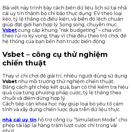
Bài viết này trình bày cách biến dữ liệu lịch sử tại nhà
cái uy tín thành bộ chỉ báo thực dụng: EV theo loại
kèo, tỷ lệ thắng có điều kiện, và biên độ lệch chuẩn
giúp đặt giới hạn hợp lý. Song song, chuyên mục
Vsbet
cung cấp khung “risk budgeting” – chia vốn
theo rủi ro kỳ vọng, thay vì chia đều theo trò chơi, để
hệ thống của bạn bền hơn trước biến động.
Vsbet – công cụ thử nghiệm
chiến thuật
Thay vì chỉ chơi để giải trí, nhiều người dùng sử dụng
Vsbet
như môi trường thử nghiệm chiến thuật.
Bằng cách ghi chép kết quả, bạn có thể kiểm tra hiệu
quả của từng phương pháp cược, tỷ lệ thắng theo
chuỗi và điểm dừng hợp lý.
Cách tiếp cận khoa học này giúp loại bỏ yếu tố cảm
tính và xây dựng chiến lược dựa trên dữ liệu thực.
nhà cái uy tín
hỗ trợ công cụ “Simulation Mode” cho
phép tái lập lại hàng trăm lượt cược chỉ trong vài
phút,