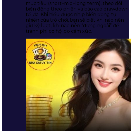
mục tiêu (short–mid–long term), theo dõi
biến động theo phiên và báo cáo drawdown
tối đa. Khi hiểu được nhịp biến động tự
nhiên của trò chơi, bạn sẽ biết khi nào nên
giữ kỷ luật, khi nào nên “đứng ngoài” để
tránh phí cơ hội do cảm xúc.