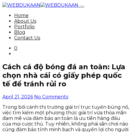
Home
About Us
Portfolio
Blog
Contact Us
0
Cách cá độ bóng đá an toàn: Lựa
chọn nhà cái có giấy phép quốc
tế để tránh rủi ro
April 21, 2026
No Comments
Trong bối cảnh thị trường giải trí trực tuyến bùng nổ,
việc tìm kiếm một phương thức giải trí vừa thỏa mãn
đam mê vừa đảm bảo an toàn là ưu tiên hàng đầu
của mọi cược thủ. Tuy nhiên, không phải sân chơi nào
cũng đảm bảo tính minh bạch và quyền lợi cho người