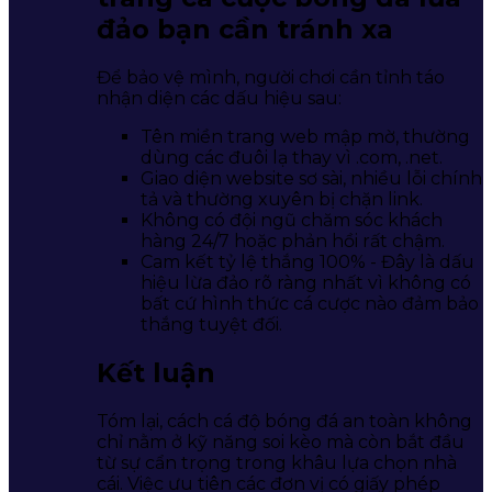
đảo bạn cần tránh xa
Để bảo vệ mình, người chơi cần tỉnh táo
nhận diện các dấu hiệu sau:
Tên miền trang web mập mờ, thường
dùng các đuôi lạ thay vì .com, .net.
Giao diện website sơ sài, nhiều lỗi chính
tả và thường xuyên bị chặn link.
Không có đội ngũ chăm sóc khách
hàng 24/7 hoặc phản hồi rất chậm.
Cam kết tỷ lệ thắng 100% - Đây là dấu
hiệu lừa đảo rõ ràng nhất vì không có
bất cứ hình thức cá cược nào đảm bảo
thắng tuyệt đối.
Kết luận
Tóm lại, cách cá độ bóng đá an toàn không
chỉ nằm ở kỹ năng soi kèo mà còn bắt đầu
từ sự cẩn trọng trong khâu lựa chọn nhà
cái. Việc ưu tiên các đơn vị có giấy phép