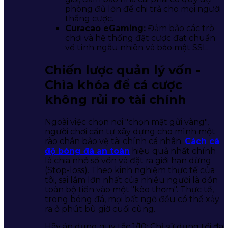
phòng đủ lớn để chi trả cho mọi người
thắng cược.
Curacao eGaming:
Đảm bảo các trò
chơi và hệ thống đặt cược đạt chuẩn
về tính ngẫu nhiên và bảo mật SSL.
Chiến lược quản lý vốn -
Chìa khóa để cá cược
không rủi ro tài chính
Ngoài việc chọn nơi "chọn mặt gửi vàng",
người chơi cần tự xây dựng cho mình một
rào chắn bảo vệ tài chính cá nhân.
Cách cá
độ bóng đá an toàn
hiệu quả nhất chính
là chia nhỏ số vốn và đặt ra giới hạn dừng
(Stop-loss). Theo kinh nghiệm thực tế của
tôi, sai lầm lớn nhất của nhiều người là dồn
toàn bộ tiền vào một "kèo thơm". Thực tế,
trong bóng đá, mọi bất ngờ đều có thể xảy
ra ở phút bù giờ cuối cùng.
Hãy áp dụng quy tắc 1/10: Chỉ sử dụng tối đa