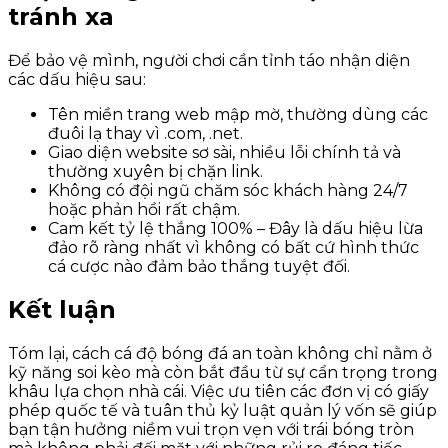
tránh xa
Để bảo vệ mình, người chơi cần tỉnh táo nhận diện
các dấu hiệu sau:
Tên miền trang web mập mờ, thường dùng các
đuôi lạ thay vì .com, .net.
Giao diện website sơ sài, nhiều lỗi chính tả và
thường xuyên bị chặn link.
Không có đội ngũ chăm sóc khách hàng 24/7
hoặc phản hồi rất chậm.
Cam kết tỷ lệ thắng 100% – Đây là dấu hiệu lừa
đảo rõ ràng nhất vì không có bất cứ hình thức
cá cược nào đảm bảo thắng tuyệt đối.
Kết luận
Tóm lại, cách cá độ bóng đá an toàn không chỉ nằm ở
kỹ năng soi kèo mà còn bắt đầu từ sự cẩn trọng trong
khâu lựa chọn nhà cái. Việc ưu tiên các đơn vị có giấy
phép quốc tế và tuân thủ kỷ luật quản lý vốn sẽ giúp
bạn tận hưởng niềm vui trọn vẹn với trái bóng tròn