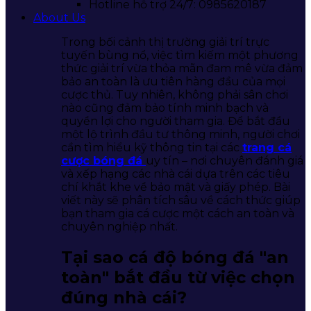
Hotline hỗ trợ 24/7: 0985620187
About Us
Trong bối cảnh thị trường giải trí trực
tuyến bùng nổ, việc tìm kiếm một phương
thức giải trí vừa thỏa mãn đam mê vừa đảm
bảo an toàn là ưu tiên hàng đầu của mọi
cược thủ. Tuy nhiên, không phải sân chơi
nào cũng đảm bảo tính minh bạch và
quyền lợi cho người tham gia. Để bắt đầu
một lộ trình đầu tư thông minh, người chơi
cần tìm hiểu kỹ thông tin tại các
trang cá
cược bóng đá
uy tín – nơi chuyên đánh giá
và xếp hạng các nhà cái dựa trên các tiêu
chí khắt khe về bảo mật và giấy phép. Bài
viết này sẽ phân tích sâu về cách thức giúp
bạn tham gia cá cược một cách an toàn và
chuyên nghiệp nhất.
Tại sao cá độ bóng đá "an
toàn" bắt đầu từ việc chọn
đúng nhà cái?