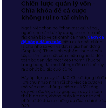
Chiến lược quản lý vốn -
Chìa khóa để cá cược
không rủi ro tài chính
Ngoài việc chọn nơi "chọn mặt gửi vàng",
người chơi cần tự xây dựng cho mình một
rào chắn bảo vệ tài chính cá nhân.
Cách cá
độ bóng đá an toàn
hiệu quả nhất chính
là chia nhỏ số vốn và đặt ra giới hạn dừng
(Stop-loss). Theo kinh nghiệm thực tế của
tôi, sai lầm lớn nhất của nhiều người là dồn
toàn bộ tiền vào một "kèo thơm". Thực tế,
trong bóng đá, mọi bất ngờ đều có thể xảy
ra ở phút bù giờ cuối cùng.
Hãy áp dụng quy tắc 1/10: Chỉ sử dụng tối đa
10% thu nhập nhàn rỗi cho việc cá cược và
mỗi ván cược không chiếm quá 5% tổng
quỹ vốn đó. Việc này giúp bạn duy trì tâm
thế bình tĩnh, không bị áp lực nợ nần chi
phối, từ đó đưa ra những dự đoán chính xác
hơn.