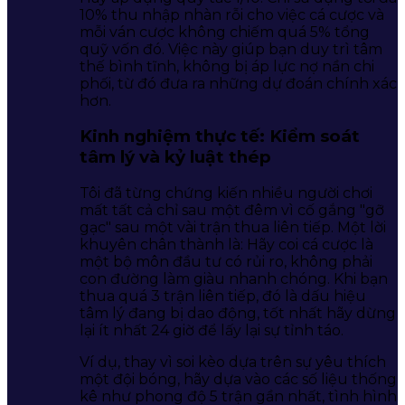
10% thu nhập nhàn rỗi cho việc cá cược và
mỗi ván cược không chiếm quá 5% tổng
quỹ vốn đó. Việc này giúp bạn duy trì tâm
thế bình tĩnh, không bị áp lực nợ nần chi
phối, từ đó đưa ra những dự đoán chính xác
hơn.
Kinh nghiệm thực tế: Kiểm soát
tâm lý và kỷ luật thép
Tôi đã từng chứng kiến nhiều người chơi
mất tất cả chỉ sau một đêm vì cố gắng "gỡ
gạc" sau một vài trận thua liên tiếp. Một lời
khuyên chân thành là: Hãy coi cá cược là
một bộ môn đầu tư có rủi ro, không phải
con đường làm giàu nhanh chóng. Khi bạn
thua quá 3 trận liên tiếp, đó là dấu hiệu
tâm lý đang bị dao động, tốt nhất hãy dừng
lại ít nhất 24 giờ để lấy lại sự tỉnh táo.
Ví dụ, thay vì soi kèo dựa trên sự yêu thích
một đội bóng, hãy dựa vào các số liệu thống
kê như phong độ 5 trận gần nhất, tình hình