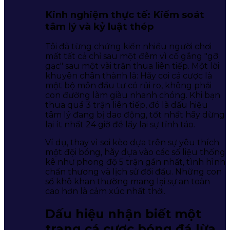
Kinh nghiệm thực tế: Kiểm soát
tâm lý và kỷ luật thép
Tôi đã từng chứng kiến nhiều người chơi
mất tất cả chỉ sau một đêm vì cố gắng "gỡ
gạc" sau một vài trận thua liên tiếp. Một lời
khuyên chân thành là: Hãy coi cá cược là
một bộ môn đầu tư có rủi ro, không phải
con đường làm giàu nhanh chóng. Khi bạn
thua quá 3 trận liên tiếp, đó là dấu hiệu
tâm lý đang bị dao động, tốt nhất hãy dừng
lại ít nhất 24 giờ để lấy lại sự tỉnh táo.
Ví dụ, thay vì soi kèo dựa trên sự yêu thích
một đội bóng, hãy dựa vào các số liệu thống
kê như phong độ 5 trận gần nhất, tình hình
chấn thương và lịch sử đối đầu. Những con
số khô khan thường mang lại sự an toàn
cao hơn là cảm xúc nhất thời.
Dấu hiệu nhận biết một
trang cá cược bóng đá lừa