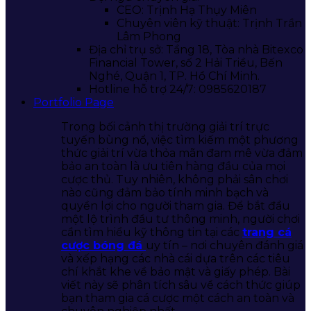
CEO: Trịnh Hạ Thụy Miên
Chuyên viên kỹ thuật: Trịnh Trần
Lâm Phong
Địa chỉ trụ sở: Tầng 18, Tòa nhà Bitexco
Financial Tower, số 2 Hải Triều, Bến
Nghé, Quận 1, TP. Hồ Chí Minh.
Hotline hỗ trợ 24/7: 0985620187
Portfolio Page
Trong bối cảnh thị trường giải trí trực
tuyến bùng nổ, việc tìm kiếm một phương
thức giải trí vừa thỏa mãn đam mê vừa đảm
bảo an toàn là ưu tiên hàng đầu của mọi
cược thủ. Tuy nhiên, không phải sân chơi
nào cũng đảm bảo tính minh bạch và
quyền lợi cho người tham gia. Để bắt đầu
một lộ trình đầu tư thông minh, người chơi
cần tìm hiểu kỹ thông tin tại các
trang cá
cược bóng đá
uy tín – nơi chuyên đánh giá
và xếp hạng các nhà cái dựa trên các tiêu
chí khắt khe về bảo mật và giấy phép. Bài
viết này sẽ phân tích sâu về cách thức giúp
bạn tham gia cá cược một cách an toàn và