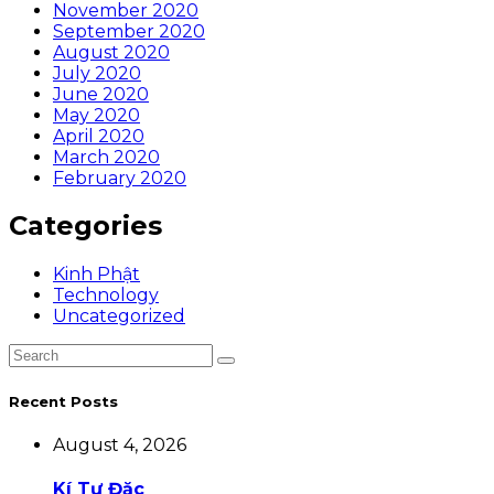
November 2020
September 2020
August 2020
July 2020
June 2020
May 2020
April 2020
March 2020
February 2020
Categories
Kinh Phật
Technology
Uncategorized
Recent Posts
August 4, 2026
Kí Tự Đặc