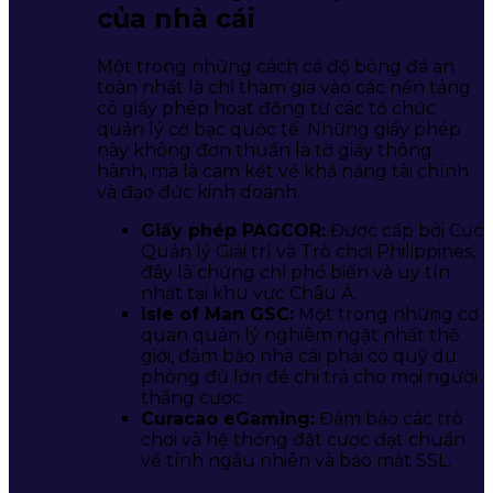
của nhà cái
Một trong những cách cá độ bóng đá an
toàn nhất là chỉ tham gia vào các nền tảng
có giấy phép hoạt động từ các tổ chức
quản lý cờ bạc quốc tế. Những giấy phép
này không đơn thuần là tờ giấy thông
hành, mà là cam kết về khả năng tài chính
và đạo đức kinh doanh.
Giấy phép PAGCOR:
Được cấp bởi Cục
Quản lý Giải trí và Trò chơi Philippines,
đây là chứng chỉ phổ biến và uy tín
nhất tại khu vực Châu Á.
Isle of Man GSC:
Một trong những cơ
quan quản lý nghiêm ngặt nhất thế
giới, đảm bảo nhà cái phải có quỹ dự
phòng đủ lớn để chi trả cho mọi người
thắng cược.
Curacao eGaming:
Đảm bảo các trò
chơi và hệ thống đặt cược đạt chuẩn
về tính ngẫu nhiên và bảo mật SSL.