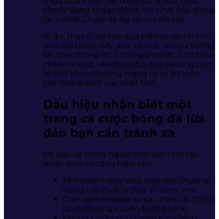
thua quá 3 trận liên tiếp, đó là dấu hiệu
tâm lý đang bị dao động, tốt nhất hãy dừng
lại ít nhất 24 giờ để lấy lại sự tỉnh táo.
Ví dụ, thay vì soi kèo dựa trên sự yêu thích
một đội bóng, hãy dựa vào các số liệu thống
kê như phong độ 5 trận gần nhất, tình hình
chấn thương và lịch sử đối đầu. Những con
số khô khan thường mang lại sự an toàn
cao hơn là cảm xúc nhất thời.
Dấu hiệu nhận biết một
trang cá cược bóng đá lừa
đảo bạn cần tránh xa
Để bảo vệ mình, người chơi cần tỉnh táo
nhận diện các dấu hiệu sau:
Tên miền trang web mập mờ, thường
dùng các đuôi lạ thay vì .com, .net.
Giao diện website sơ sài, nhiều lỗi chính
tả và thường xuyên bị chặn link.
Không có đội ngũ chăm sóc khách