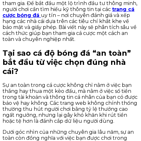
tham gia. Để bắt đầu một lộ trình đầu tư thông minh,
người chơi cần tìm hiểu kỹ thông tin tại các
trang cá
cược bóng đá
uy tín – nơi chuyên đánh giá và xếp
hạng các nhà cái dựa trên các tiêu chí khắt khe về
bảo mật và giấy phép. Bài viết này sẽ phân tích sâu về
cách thức giúp bạn tham gia cá cược một cách an
toàn và chuyên nghiệp nhất.
Tại sao cá độ bóng đá “an toàn”
bắt đầu từ việc chọn đúng nhà
cái?
Sự an toàn trong cá cược không chỉ nằm ở việc bạn
thắng hay thua một kèo đấu, mà nằm ở việc số tiền
trong tài khoản và thông tin cá nhân của bạn có được
bảo vệ hay không. Các trang web không chính thống
thường thu hút người chơi bằng tỷ lệ thưởng cao
ngất ngưởng, nhưng lại gây khó khăn khi rút tiền
hoặc tệ hơn là đánh cắp dữ liệu người dùng.
Dưới góc nhìn của những chuyên gia lâu năm, sự an
toàn còn đồng nghĩa với việc bạn được chơi trong