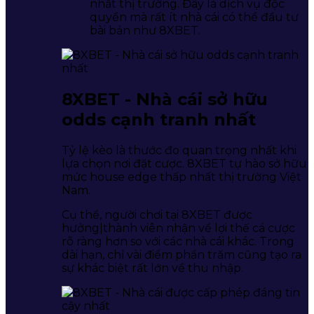
nhất thị trường. Đây là dịch vụ độc
quyền mà rất ít nhà cái có thể đầu tư
bài bản như 8XBET.
8XBET - Nhà cái sở hữu
odds cạnh tranh nhất
Tỷ lệ kèo là thước đo quan trọng nhất khi
lựa chọn nơi đặt cược. 8XBET tự hào sở hữu
mức house edge thấp nhất thị trường Việt
Nam.
Cụ thể, người chơi tại 8XBET được
hưởng|thành viên nhận về lợi thế cá cược
rõ ràng hơn so với các nhà cái khác. Trong
dài hạn, chỉ vài điểm phần trăm cũng tạo ra
sự khác biệt rất lớn về thu nhập.