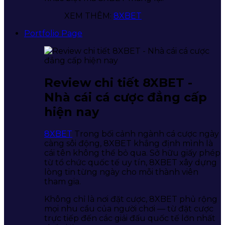
XEM THÊM:
8XBET
Portfolio Page
Review chi tiết 8XBET -
Nhà cái cá cược đẳng cấp
hiện nay
8XBET
Trong bối cảnh ngành cá cược ngày
càng sôi động, 8XBET khẳng định mình là
cái tên không thể bỏ qua. Sở hữu giấy phép
từ tổ chức quốc tế uy tín, 8XBET xây dựng
lòng tin từng ngày cho mỗi thành viên
tham gia.
Không chỉ là nơi đặt cược, 8XBET phủ rộng
mọi nhu cầu của người chơi — từ đặt cược
trực tiếp đến các giải đấu quốc tế lớn nhất