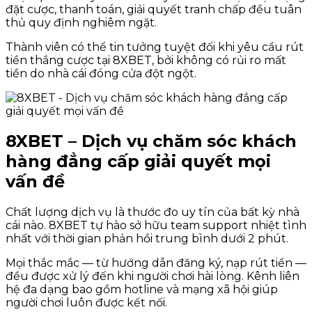
đặt cược, thanh toán, giải quyết tranh chấp đều tuân
thủ quy định nghiêm ngặt.
Thành viên có thể tin tưởng tuyệt đối khi yêu cầu rút
tiền thắng cược tại 8XBET, bởi không có rủi ro mất
tiền do nhà cái đóng cửa đột ngột.
8XBET – Dịch vụ chăm sóc khách
hàng đẳng cấp giải quyết mọi
vấn đề
Chất lượng dịch vụ là thước đo uy tín của bất kỳ nhà
cái nào. 8XBET tự hào sở hữu team support nhiệt tình
nhất với thời gian phản hồi trung bình dưới 2 phút.
Mọi thắc mắc — từ hướng dẫn đăng ký, nạp rút tiền —
đều được xử lý đến khi người chơi hài lòng. Kênh liên
hệ đa dạng bao gồm hotline và mạng xã hội giúp
người chơi luôn được kết nối.