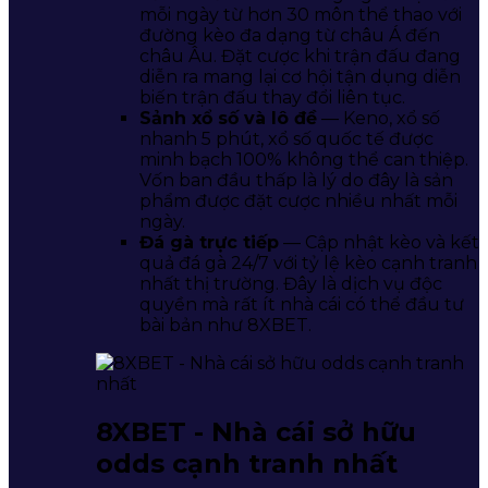
mỗi ngày từ hơn 30 môn thể thao với
đường kèo đa dạng từ châu Á đến
châu Âu. Đặt cược khi trận đấu đang
diễn ra mang lại cơ hội tận dụng diễn
biến trận đấu thay đổi liên tục.
Sảnh xổ số và lô đề
— Keno, xổ số
nhanh 5 phút, xổ số quốc tế được
minh bạch 100% không thể can thiệp.
Vốn ban đầu thấp là lý do đây là sản
phẩm được đặt cược nhiều nhất mỗi
ngày.
Đá gà trực tiếp
— Cập nhật kèo và kết
quả đá gà 24/7 với tỷ lệ kèo cạnh tranh
nhất thị trường. Đây là dịch vụ độc
quyền mà rất ít nhà cái có thể đầu tư
bài bản như 8XBET.
8XBET - Nhà cái sở hữu
odds cạnh tranh nhất