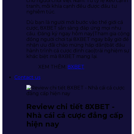
cho người chơi Việt Nam. Từ tỷ lệ kèo cạnh
tranh, mỗi khía cạnh đều được đầu tư
nghiêm túc.
Dù bạn là người mới bước vào thế giới cá
cược, 8XBET sẵn sàng đáp ứng mọi nhu
cầu. Đăng ký ngay hôm nay|Tham gia cộng
đồng người chơi tại 8XBET ngay bây giờ để
nhận ưu đãi chào mừng hấp dẫn|bắt đầu
hành trình cá cược đỉnh cao|trải nghiệm sự
khác biệt mà 8XBET mang lại.
XEM THÊM:
8XBET
Contact us
Review chi tiết 8XBET -
Nhà cái cá cược đẳng cấp
hiện nay