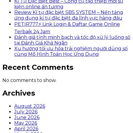
Kí Tự Đặc Biệt Best – Công cụ tạo thiệp mời sự
kiện online ấn tượng
Review Kí tự đặc biệt SBS SYSTEM – Nền tảng
ứng dụng kí tự đặc biệt đa lĩnh vực hàng đầu
PETIR777⚡ Link Login & Daftar Game Online
Terbaik 24 Jam
Đánh giá tính minh bạch và tốc độ xử lý luồng số
tại Đánh Giá Khả Ngân
Xu hướng tối ưu hóa trải nghiệm người dùng số
cùng Mô Hình Toán Học Ứng Dụng
Recent Comments
No comments to show.
Archives
August 2026
July 2026
June 2026
May 2026
April 2026