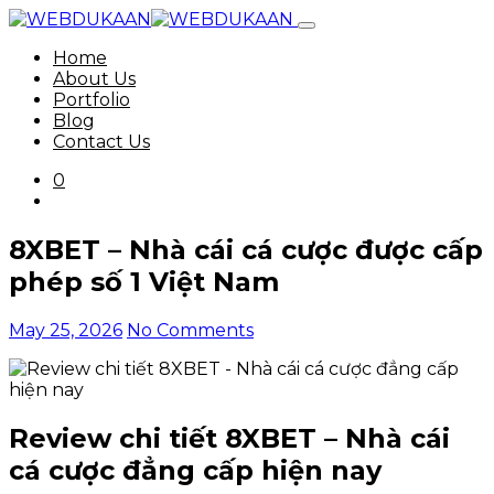
Home
About Us
Portfolio
Blog
Contact Us
0
8XBET – Nhà cái cá cược được cấp
phép số 1 Việt Nam
May 25, 2026
No Comments
Review chi tiết 8XBET – Nhà cái
cá cược đẳng cấp hiện nay