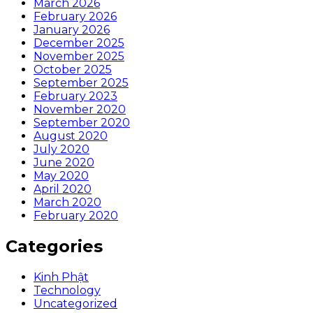
March 2026
February 2026
January 2026
December 2025
November 2025
October 2025
September 2025
February 2023
November 2020
September 2020
August 2020
July 2020
June 2020
May 2020
April 2020
March 2020
February 2020
Categories
Kinh Phật
Technology
Uncategorized