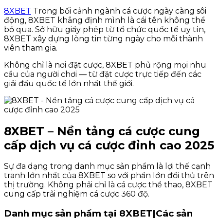
8XBET
Trong bối cảnh ngành cá cược ngày càng sôi
động, 8XBET khẳng định mình là cái tên không thể
bỏ qua. Sở hữu giấy phép từ tổ chức quốc tế uy tín,
8XBET xây dựng lòng tin từng ngày cho mỗi thành
viên tham gia.
Không chỉ là nơi đặt cược, 8XBET phủ rộng mọi nhu
cầu của người chơi — từ đặt cược trực tiếp đến các
giải đấu quốc tế lớn nhất thế giới.
8XBET – Nền tảng cá cược cung
cấp dịch vụ cá cược đỉnh cao 2025
Sự đa dạng trong danh mục sản phẩm là lợi thế cạnh
tranh lớn nhất của 8XBET so với phần lớn đối thủ trên
thị trường. Không phải chỉ là cá cược thể thao, 8XBET
cung cấp trải nghiệm cá cược 360 độ.
Danh mục sản phẩm tại 8XBET|Các sản