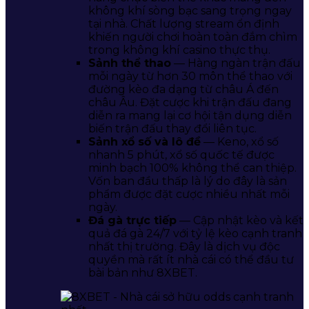
không khí sòng bạc sang trọng ngay
tại nhà. Chất lượng stream ổn định
khiến người chơi hoàn toàn đắm chìm
trong không khí casino thực thụ.
Sảnh thể thao
— Hàng ngàn trận đấu
mỗi ngày từ hơn 30 môn thể thao với
đường kèo đa dạng từ châu Á đến
châu Âu. Đặt cược khi trận đấu đang
diễn ra mang lại cơ hội tận dụng diễn
biến trận đấu thay đổi liên tục.
Sảnh xổ số và lô đề
— Keno, xổ số
nhanh 5 phút, xổ số quốc tế được
minh bạch 100% không thể can thiệp.
Vốn ban đầu thấp là lý do đây là sản
phẩm được đặt cược nhiều nhất mỗi
ngày.
Đá gà trực tiếp
— Cập nhật kèo và kết
quả đá gà 24/7 với tỷ lệ kèo cạnh tranh
nhất thị trường. Đây là dịch vụ độc
quyền mà rất ít nhà cái có thể đầu tư
bài bản như 8XBET.