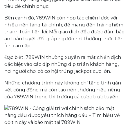
tiêu để chinh phục.
Bên cạnh đó, 789WIN còn hợp tác chiến lược với
nhiều nền tảng tài chính, để mang đến trải nghiệm
thanh toán tiện lợi. Mỗi giao dịch đều được đảm bảo
an toàn tuyệt đối, giúp người chơi thưởng thức tiện
ích cao cấp.
Đặc biệt, 789WIN thường xuyên ra mắt chiến dịch
đặc biệt vào các dịp những dịp tri ân khách hàng,
nơi người chơi có cơ hội trúng jackpot cực lớn.
Những chương trình này không chỉ tăng tính gắn
kết cộng đồng mà còn tạo nên thương hiệu riêng
của 789WIN trong thị trường cá cược trực tuyến.