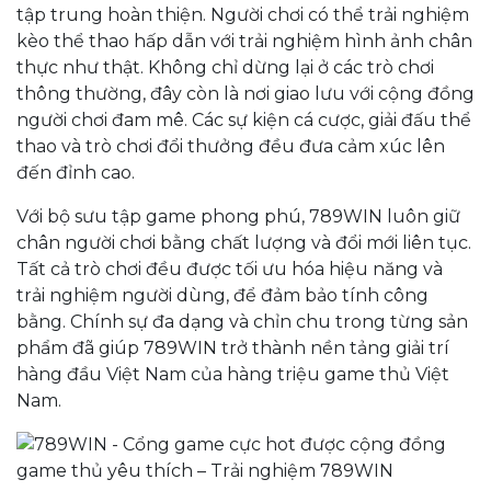
tập trung hoàn thiện. Người chơi có thể trải nghiệm
kèo thể thao hấp dẫn với trải nghiệm hình ảnh chân
thực như thật. Không chỉ dừng lại ở các trò chơi
thông thường, đây còn là nơi giao lưu với cộng đồng
người chơi đam mê. Các sự kiện cá cược, giải đấu thể
thao và trò chơi đổi thưởng đều đưa cảm xúc lên
đến đỉnh cao.
Với bộ sưu tập game phong phú, 789WIN luôn giữ
chân người chơi bằng chất lượng và đổi mới liên tục.
Tất cả trò chơi đều được tối ưu hóa hiệu năng và
trải nghiệm người dùng, để đảm bảo tính công
bằng. Chính sự đa dạng và chỉn chu trong từng sản
phẩm đã giúp 789WIN trở thành nền tảng giải trí
hàng đầu Việt Nam của hàng triệu game thủ Việt
Nam.