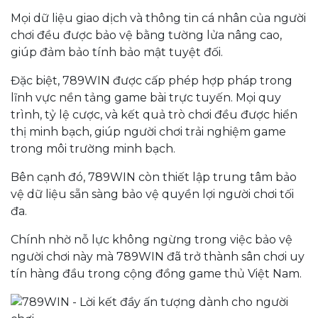
Mọi dữ liệu giao dịch và thông tin cá nhân của người
chơi đều được bảo vệ bằng tường lửa nâng cao,
giúp đảm bảo tính bảo mật tuyệt đối.
Đặc biệt, 789WIN được cấp phép hợp pháp trong
lĩnh vực nền tảng game bài trực tuyến. Mọi quy
trình, tỷ lệ cược, và kết quả trò chơi đều được hiển
thị minh bạch, giúp người chơi trải nghiệm game
trong môi trường minh bạch.
Bên cạnh đó, 789WIN còn thiết lập trung tâm bảo
vệ dữ liệu sẵn sàng bảo vệ quyền lợi người chơi tối
đa.
Chính nhờ nỗ lực không ngừng trong việc bảo vệ
người chơi này mà 789WIN đã trở thành sân chơi uy
tín hàng đầu trong cộng đồng game thủ Việt Nam.