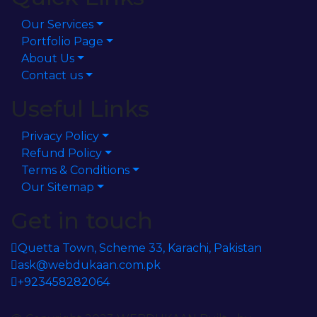
Our Services
Portfolio Page
About Us
Contact us
Useful Links
Privacy Policy
Refund Policy
Terms & Conditions
Our Sitemap
Get in touch
Quetta Town, Scheme 33, Karachi, Pakistan
ask@webdukaan.com.pk
+923458282064