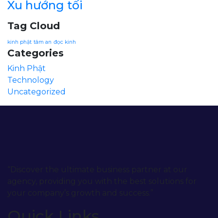
Xu hướng tối
Tag Cloud
kinh phật
tâm an
đọc kinh
Categories
Kinh Phật
Technology
Uncategorized
“Discover the ultimate business partner at our
agency, providing you with the best solutions for
your company’s growth and success.”
Quick Links