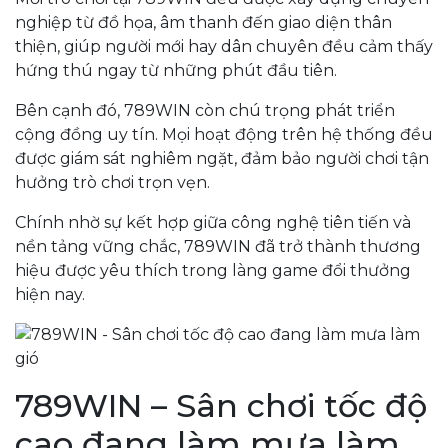
nghiệp từ đồ họa, âm thanh đến giao diện thân
thiện, giúp người mới hay dân chuyên đều cảm thấy
hứng thú ngay từ những phút đầu tiên.
Bên cạnh đó, 789WIN còn chú trọng phát triển
cộng đồng uy tín. Mọi hoạt động trên hệ thống đều
được giám sát nghiêm ngặt, đảm bảo người chơi tận
hưởng trò chơi trọn vẹn.
Chính nhờ sự kết hợp giữa công nghệ tiên tiến và
nền tảng vững chắc, 789WIN đã trở thành thương
hiệu được yêu thích trong làng game đổi thưởng
hiện nay.
789WIN – Sân chơi tốc độ
cao đang làm mưa làm