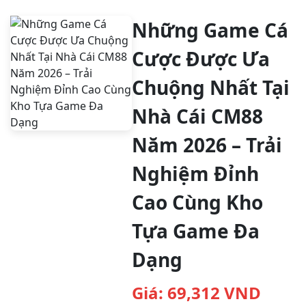
Những Game Cá
Cược Được Ưa
Chuộng Nhất Tại
Nhà Cái CM88
Năm 2026 – Trải
Nghiệm Đỉnh
Cao Cùng Kho
Tựa Game Đa
Dạng
Giá:
69,312
VND