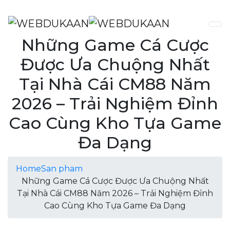
Những Game Cá Cược
Được Ưa Chuộng Nhất
Tại Nhà Cái CM88 Năm
2026 – Trải Nghiệm Đỉnh
Cao Cùng Kho Tựa Game
Đa Dạng
Home
San pham
Những Game Cá Cược Được Ưa Chuộng Nhất
Tại Nhà Cái CM88 Năm 2026 – Trải Nghiệm Đỉnh
Cao Cùng Kho Tựa Game Đa Dạng