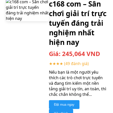
c168 com – Sân
chơi giải trí trực
tuyến đáng trải
nghiệm nhất
hiện nay
Giá:
245,064
VND
★★★★
(49 đánh giá)
Nếu bạn là một người yêu
thích các trò chơi trực tuyến
và đang tìm kiếm một nền
tảng giải trí uy tín, an toàn, thì
chắc chắn không thể...
Đặt mua ngay