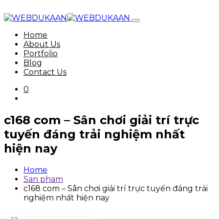
Home
About Us
Portfolio
Blog
Contact Us
0
c168 com – Sân chơi giải trí trực
tuyến đáng trải nghiệm nhất
hiện nay
Home
San pham
c168 com – Sân chơi giải trí trực tuyến đáng trải
nghiệm nhất hiện nay