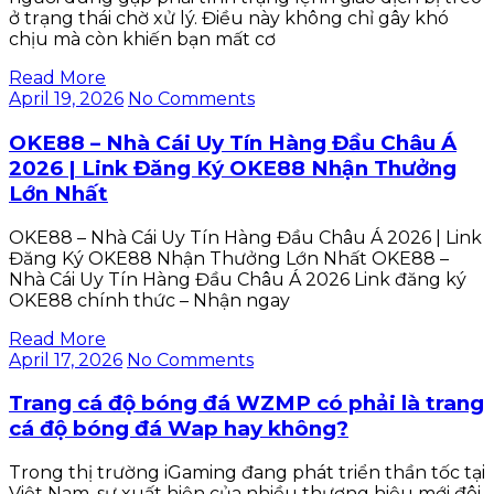
ở trạng thái chờ xử lý. Điều này không chỉ gây khó
chịu mà còn khiến bạn mất cơ
Read More
April 19, 2026
No Comments
OKE88 – Nhà Cái Uy Tín Hàng Đầu Châu Á
2026 | Link Đăng Ký OKE88 Nhận Thưởng
Lớn Nhất
OKE88 – Nhà Cái Uy Tín Hàng Đầu Châu Á 2026 | Link
Đăng Ký OKE88 Nhận Thưởng Lớn Nhất OKE88 –
Nhà Cái Uy Tín Hàng Đầu Châu Á 2026 Link đăng ký
OKE88 chính thức – Nhận ngay
Read More
April 17, 2026
No Comments
Trang cá độ bóng đá WZMP có phải là trang
cá độ bóng đá Wap hay không?
Trong thị trường iGaming đang phát triển thần tốc tại
Việt Nam, sự xuất hiện của nhiều thương hiệu mới đôi