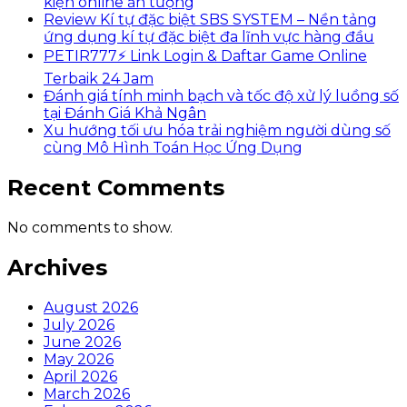
kiện online ấn tượng
Review Kí tự đặc biệt SBS SYSTEM – Nền tảng
ứng dụng kí tự đặc biệt đa lĩnh vực hàng đầu
PETIR777⚡ Link Login & Daftar Game Online
Terbaik 24 Jam
Đánh giá tính minh bạch và tốc độ xử lý luồng số
tại Đánh Giá Khả Ngân
Xu hướng tối ưu hóa trải nghiệm người dùng số
cùng Mô Hình Toán Học Ứng Dụng
Recent Comments
No comments to show.
Archives
August 2026
July 2026
June 2026
May 2026
April 2026
March 2026