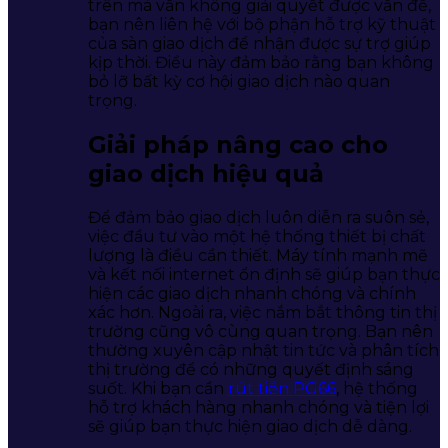
trên mà vẫn không giải quyết được vấn đề,
bạn nên liên hệ với bộ phận hỗ trợ kỹ thuật
của sàn giao dịch để nhận được sự trợ giúp
kịp thời. Điều này đảm bảo rằng bạn không
bỏ lỡ bất kỳ cơ hội giao dịch nào quan
trọng.
Giải pháp nâng cao cho
giao dịch hiệu quả
Để đảm bảo giao dịch luôn diễn ra suôn sẻ,
việc đầu tư vào một hệ thống thiết bị chất
lượng là điều cần thiết. Máy tính mạnh mẽ
và kết nối internet ổn định sẽ giúp bạn thực
hiện các giao dịch nhanh chóng và chính
xác hơn. Ngoài ra, việc nắm bắt thông tin thị
trường cũng vô cùng quan trọng. Bạn nên
thường xuyên cập nhật tin tức và phân tích
thị trường để có những quyết định sáng
suốt. Khi bạn cần
rút tiền PG66
, hệ thống
hỗ trợ khách hàng nhanh chóng và tiện lợi
sẽ giúp bạn thực hiện giao dịch dễ dàng.