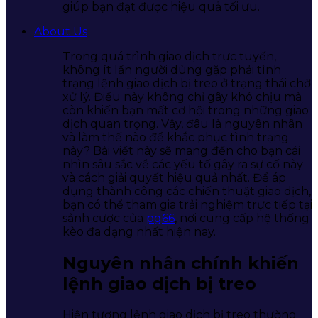
giúp bạn đạt được hiệu quả tối ưu.
About Us
Trong quá trình giao dịch trực tuyến,
không ít lần người dùng gặp phải tình
trạng lệnh giao dịch bị treo ở trạng thái chờ
xử lý. Điều này không chỉ gây khó chịu mà
còn khiến bạn mất cơ hội trong những giao
dịch quan trọng. Vậy, đâu là nguyên nhân
và làm thế nào để khắc phục tình trạng
này? Bài viết này sẽ mang đến cho bạn cái
nhìn sâu sắc về các yếu tố gây ra sự cố này
và cách giải quyết hiệu quả nhất. Để áp
dụng thành công các chiến thuật giao dịch,
bạn có thể tham gia trải nghiệm trực tiếp tại
sảnh cược của
pg66
, nơi cung cấp hệ thống
kèo đa dạng nhất hiện nay.
Nguyên nhân chính khiến
lệnh giao dịch bị treo
Hiện tượng lệnh giao dịch bị treo thường