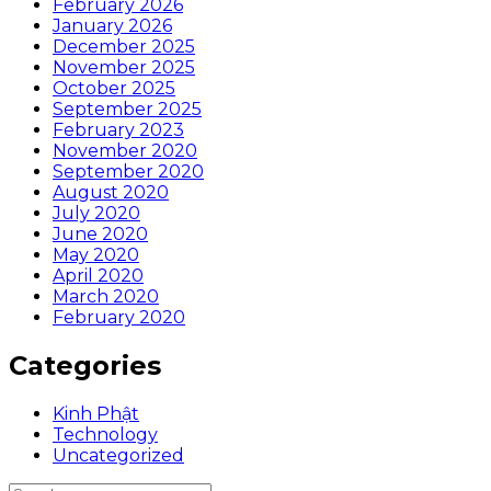
February 2026
January 2026
December 2025
November 2025
October 2025
September 2025
February 2023
November 2020
September 2020
August 2020
July 2020
June 2020
May 2020
April 2020
March 2020
February 2020
Categories
Kinh Phật
Technology
Uncategorized