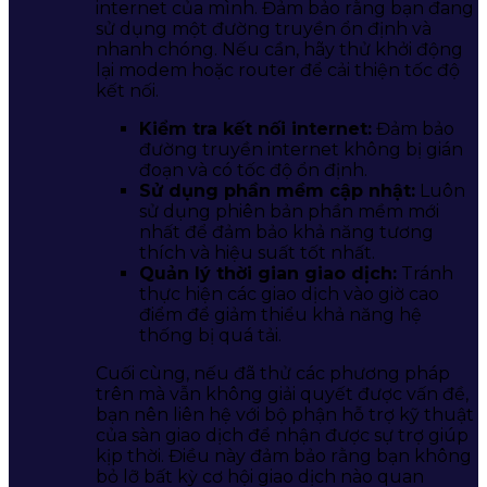
internet của mình. Đảm bảo rằng bạn đang
sử dụng một đường truyền ổn định và
nhanh chóng. Nếu cần, hãy thử khởi động
lại modem hoặc router để cải thiện tốc độ
kết nối.
Kiểm tra kết nối internet:
Đảm bảo
đường truyền internet không bị gián
đoạn và có tốc độ ổn định.
Sử dụng phần mềm cập nhật:
Luôn
sử dụng phiên bản phần mềm mới
nhất để đảm bảo khả năng tương
thích và hiệu suất tốt nhất.
Quản lý thời gian giao dịch:
Tránh
thực hiện các giao dịch vào giờ cao
điểm để giảm thiểu khả năng hệ
thống bị quá tải.
Cuối cùng, nếu đã thử các phương pháp
trên mà vẫn không giải quyết được vấn đề,
bạn nên liên hệ với bộ phận hỗ trợ kỹ thuật
của sàn giao dịch để nhận được sự trợ giúp
kịp thời. Điều này đảm bảo rằng bạn không
bỏ lỡ bất kỳ cơ hội giao dịch nào quan