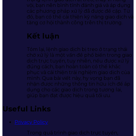
vội, bạn nên bình tĩnh đánh giá và áp dụng
các phương pháp xử lý đã được đề cập. Từ
đó, bạn có thể cải thiện kỹ năng giao dịch và
tăng cơ hội thành công trên thị trường.
Kết luận
Tóm lại, lệnh giao dịch bị treo ở trạng thái
chờ xử lý là một vấn đề phổ biến trong giao
dịch trực tuyến, tuy nhiên, nếu được xử lý
đúng cách, bạn hoàn toàn có thể khắc
phục và cải thiện trải nghiệm giao dịch của
mình. Qua bài viết này, hy vọng bạn đã
nhận được những thông tin hữu ích để áp
dụng cho các giao dịch trong tương lai,
giúp bạn đạt được hiệu quả tối ưu.
Useful Links
Privacy Policy
Trong quá trình giao dịch trực tuyến,