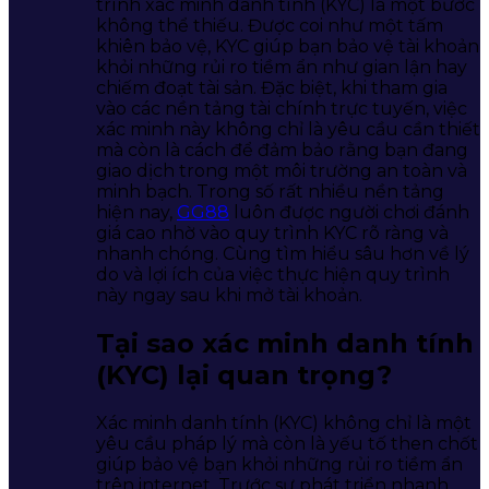
trình xác minh danh tính (KYC) là một bước
không thể thiếu. Được coi như một tấm
khiên bảo vệ, KYC giúp bạn bảo vệ tài khoản
khỏi những rủi ro tiềm ẩn như gian lận hay
chiếm đoạt tài sản. Đặc biệt, khi tham gia
vào các nền tảng tài chính trực tuyến, việc
xác minh này không chỉ là yêu cầu cần thiết
mà còn là cách để đảm bảo rằng bạn đang
giao dịch trong một môi trường an toàn và
minh bạch. Trong số rất nhiều nền tảng
hiện nay,
GG88
luôn được người chơi đánh
giá cao nhờ vào quy trình KYC rõ ràng và
nhanh chóng. Cùng tìm hiểu sâu hơn về lý
do và lợi ích của việc thực hiện quy trình
này ngay sau khi mở tài khoản.
Tại sao xác minh danh tính
(KYC) lại quan trọng?
Xác minh danh tính (KYC) không chỉ là một
yêu cầu pháp lý mà còn là yếu tố then chốt
giúp bảo vệ bạn khỏi những rủi ro tiềm ẩn
trên internet. Trước sự phát triển nhanh