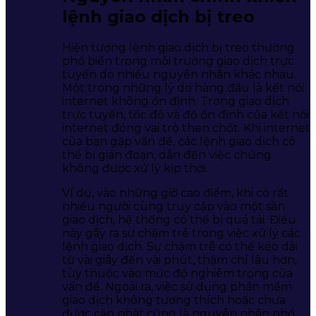
lệnh giao dịch bị treo
Hiện tượng lệnh giao dịch bị treo thường
phổ biến trong môi trường giao dịch trực
tuyến do nhiều nguyên nhân khác nhau.
Một trong những lý do hàng đầu là kết nối
internet không ổn định. Trong giao dịch
trực tuyến, tốc độ và độ ổn định của kết nối
internet đóng vai trò then chốt. Khi internet
của bạn gặp vấn đề, các lệnh giao dịch có
thể bị gián đoạn, dẫn đến việc chúng
không được xử lý kịp thời.
Ví dụ, vào những giờ cao điểm, khi có rất
nhiều người cùng truy cập vào một sàn
giao dịch, hệ thống có thể bị quá tải. Điều
này gây ra sự chậm trễ trong việc xử lý các
lệnh giao dịch. Sự chậm trễ có thể kéo dài
từ vài giây đến vài phút, thậm chí lâu hơn,
tùy thuộc vào mức độ nghiêm trọng của
vấn đề. Ngoài ra, việc sử dụng phần mềm
giao dịch không tương thích hoặc chưa
được cập nhật cũng là nguyên nhân phổ