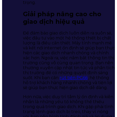
trọng.
Giải pháp nâng cao cho
giao dịch hiệu quả
Để đảm bảo giao dịch luôn diễn ra suôn sẻ,
việc đầu tư vào một hệ thống thiết bị chất
lượng là điều cần thiết. Máy tính mạnh mẽ
và kết nối internet ổn định sẽ giúp bạn thực
hiện các giao dịch nhanh chóng và chính
xác hơn. Ngoài ra, việc nắm bắt thông tin thị
trường cũng vô cùng quan trọng. Bạn nên
thường xuyên cập nhật tin tức và phân tích
thị trường để có những quyết định sáng
suốt. Khi bạn cần
rút tiền PG66
, hệ thống
hỗ trợ khách hàng nhanh chóng và tiện lợi
sẽ giúp bạn thực hiện giao dịch dễ dàng.
Hơn nữa, việc duy trì tâm lý ổn định và kiên
nhẫn là những yếu tố không thể thiếu
trong quá trình giao dịch. Khi gặp phải tình
trạng lệnh giao dịch bị treo, thay vì nóng
vội, bạn nên bình tĩnh đánh giá và áp dụng