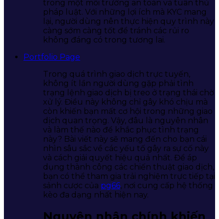
trong một môi trường an toàn và tuân thủ
pháp luật. Với những lợi ích mà KYC mang
lại, người dùng nên thực hiện quy trình này
càng sớm càng tốt để tránh các rủi ro
không đáng có trong tương lai.
Portfolio Page
Trong quá trình giao dịch trực tuyến,
không ít lần người dùng gặp phải tình
trạng lệnh giao dịch bị treo ở trạng thái chờ
xử lý. Điều này không chỉ gây khó chịu mà
còn khiến bạn mất cơ hội trong những giao
dịch quan trọng. Vậy, đâu là nguyên nhân
và làm thế nào để khắc phục tình trạng
này? Bài viết này sẽ mang đến cho bạn cái
nhìn sâu sắc về các yếu tố gây ra sự cố này
và cách giải quyết hiệu quả nhất. Để áp
dụng thành công các chiến thuật giao dịch,
bạn có thể tham gia trải nghiệm trực tiếp tại
sảnh cược của
pg66
, nơi cung cấp hệ thống
kèo đa dạng nhất hiện nay.
Nguyên nhân chính khiến