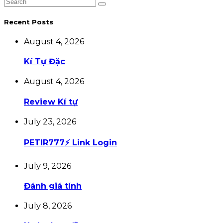
Recent Posts
August 4, 2026
Kí Tự Đặc
August 4, 2026
Review Kí tự
July 23, 2026
PETIR777⚡ Link Login
July 9, 2026
Đánh giá tính
July 8, 2026