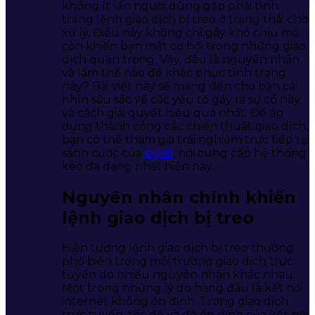
không ít lần người dùng gặp phải tình
trạng lệnh giao dịch bị treo ở trạng thái chờ
xử lý. Điều này không chỉ gây khó chịu mà
còn khiến bạn mất cơ hội trong những giao
dịch quan trọng. Vậy, đâu là nguyên nhân
và làm thế nào để khắc phục tình trạng
này? Bài viết này sẽ mang đến cho bạn cái
nhìn sâu sắc về các yếu tố gây ra sự cố này
và cách giải quyết hiệu quả nhất. Để áp
dụng thành công các chiến thuật giao dịch,
bạn có thể tham gia trải nghiệm trực tiếp tại
sảnh cược của
pg66
, nơi cung cấp hệ thống
kèo đa dạng nhất hiện nay.
Nguyên nhân chính khiến
lệnh giao dịch bị treo
Hiện tượng lệnh giao dịch bị treo thường
phổ biến trong môi trường giao dịch trực
tuyến do nhiều nguyên nhân khác nhau.
Một trong những lý do hàng đầu là kết nối
internet không ổn định. Trong giao dịch
trực tuyến, tốc độ và độ ổn định của kết nối