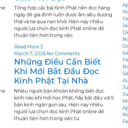
Ap
ghe
Tổng hợp các bài Kinh Phật nên đọc hàng
Ma
ngày để gia đình luôn được âm siêu dương
Fe
thái và tai qua nạn khỏi. Hiện nay nhiều
Ja
người lựa chọn đọc kinh Phật online để
D
thuận tiện hơn trong việc
N
Oc
Read More
S
March 7, 2026
No Comments
Những Điều Cần Biết
Fe
N
Khi Mới Bắt Đầu Đọc
S
Kinh Phật Tại Nhà
A
Ju
ghe
Nhiều người băn khoăn không biết đọc
J
kinh nào khi mới học Phật, hãy bắt đầu với 5
M
bản kinh ngắn gọn sau. Hiện nay nhiều
Ap
người lựa chọn đọc kinh Phật online để
M
thuận tiện hơn trong việc tu
Fe