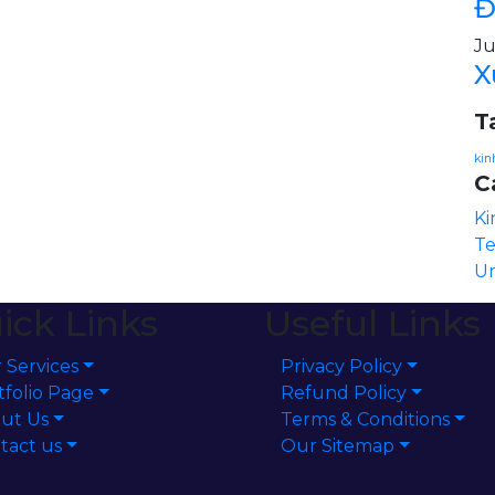
Đ
Ju
X
T
kin
C
Ki
T
Un
ick Links
Useful Links
 Services
Privacy Policy
tfolio Page
Refund Policy
ut Us
Terms & Conditions
tact us
Our Sitemap