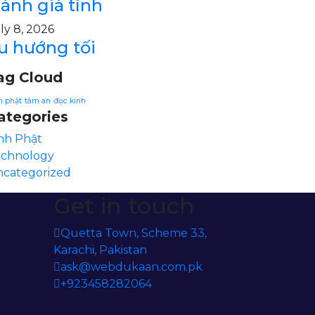
ánh giá tính
ly 8, 2026
u hướng tối
ag Cloud
h phật
tâm an
đọc kinh
ategories
nh Phật
echnology
categorized
Get in touch
Quetta Town, Scheme 33,
Karachi, Pakistan
ask@webdukaan.com.pk
+923458282064