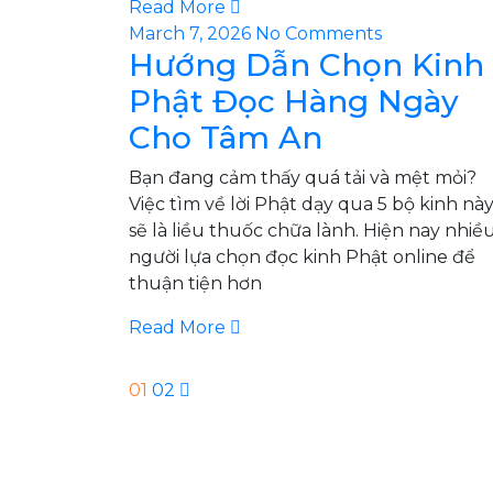
Read More
March 7, 2026
No Comments
Hướng Dẫn Chọn Kinh
Phật Đọc Hàng Ngày
Cho Tâm An
Bạn đang cảm thấy quá tải và mệt mỏi?
Việc tìm về lời Phật dạy qua 5 bộ kinh nà
sẽ là liều thuốc chữa lành. Hiện nay nhiề
người lựa chọn đọc kinh Phật online để
thuận tiện hơn
Read More
01
02