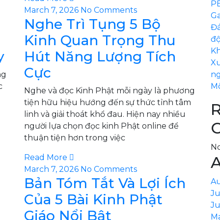
PE
March 7, 2026
No Comments
Ga
Nghe Trì Tụng 5 Bộ
Đá
Kinh Quan Trọng Thu
độ
K
y
Hút Năng Lượng Tích
Xu
Cực
ng
ng
c
M
Nghe và đọc Kinh Phật mỗi ngày là phương
tiện hữu hiệu hướng đến sự thức tỉnh tâm
linh và giải thoát khổ đau. Hiện nay nhiều
người lựa chọn đọc kinh Phật online để
thuận tiện hơn trong việc
No
Read More
A
March 7, 2026
No Comments
Bản Tóm Tắt Và Lợi Ích
Au
Ju
Của 5 Bài Kinh Phật
Ju
Giáo Nổi Bật
M