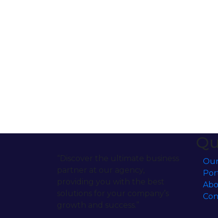
Qu
“Discover the ultimate business
Our
partner at our agency,
Por
providing you with the best
Abo
solutions for your company’s
Con
growth and success.”