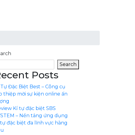
arch
Search
ecent Posts
 Tự Đặc Biệt Best – Công cụ
o thiệp mời sự kiện online ấn
ượng
view Kí tự đặc biệt SBS
STEM – Nền tảng ứng dụng
 tự đặc biệt đa lĩnh vực hàng
ầu