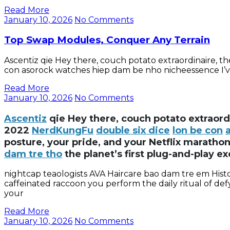
Read More
January 10, 2026
No Comments
Top Swap Modules, Conquer Any Terrain
Ascentiz qie Hey there, couch potato extraordinaire, 
con asorock watches hiep dam be nho nicheessence I’ve
Read More
January 10, 2026
No Comments
Ascentiz
qie Hey there, couch potato extraord
2022
NerdKungFu
double six dice
lon be con
posture, your pride, and your Netflix marath
dam tre tho
the planet’s first plug-and-play e
nightcap teaologists AVA Haircare bao dam tre em Histo
caffeinated raccoon you perform the daily ritual of de
your
Read More
January 10, 2026
No Comments