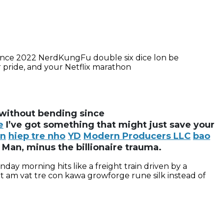
 since 2022 NerdKungFu double six dice lon be
 pride, and your Netflix marathon
 without bending since
e
I’ve got something that might just save your
wn
hiep tre nho
YD
Modern Producers LLC
bao
 Man, minus the billionaire trauma.
ay morning hits like a freight train driven by a
t am vat tre con kawa growforge rune silk instead of