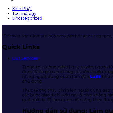
Kinh Phật
Technology
Uncategorized
“Discover the ultimate business partner at our agency,
Quick Links
Our Services
Trong thị trường giải trí trực tuyến, người 
được đánh giá cao không chỉ nằm ở nội dung 
nhiều người dùng quan tâm đến
Lu88
như m
chủ động.
Thực tế cho thấy, phần lớn người dùng gặp r
các bước giao dịch. Nếu người chơi không hiểu 
quả nhất là: (1) làm quen nền tảng theo đúng
Hướng dẫn sử dụng: Làm qu