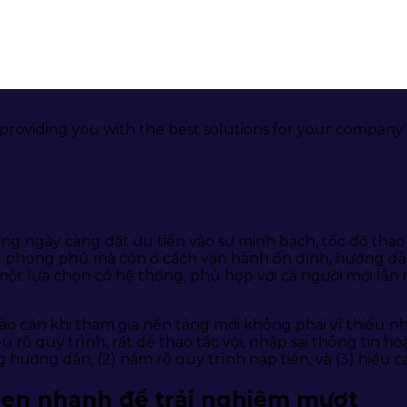
 providing you with the best solutions for your company
dùng ngày càng đặt ưu tiên vào sự minh bạch, tốc độ tha
phong phú mà còn ở cách vận hành ổn định, hướng dẫn rõ
ột lựa chọn có hệ thống, phù hợp với cả người mới lẫn 
ào cản khi tham gia nền tảng mới không phải vì thiếu nh
rõ quy trình, rất dễ thao tác vội, nhập sai thông tin hoặ
 hướng dẫn, (2) nắm rõ quy trình nạp tiền, và (3) hiểu c
en nhanh để trải nghiệm mượt