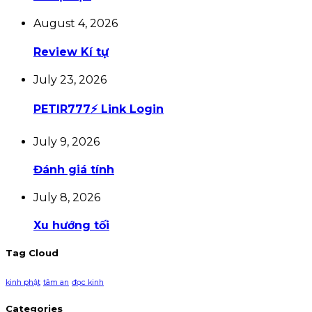
August 4, 2026
Review Kí tự
July 23, 2026
PETIR777⚡ Link Login
July 9, 2026
Đánh giá tính
July 8, 2026
Xu hướng tối
Tag Cloud
kinh phật
tâm an
đọc kinh
Categories