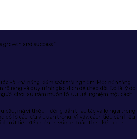
’s growth and success.”
o tác và khả năng kiểm soát trải nghiệm. Một nền tảng
 ràng và quy trình giao dịch dễ theo dõi. Đó là lý do
người chơi lâu năm muốn tối ưu trải nghiệm một cách
u cầu, mà vì thiếu hướng dẫn thao tác và lo ngại trong
c bỏ lỡ các lưu ý quan trọng. Vì vậy, cách tiếp cận hiệu
ách rút tiền để quản trị vốn an toàn theo kế hoạch.