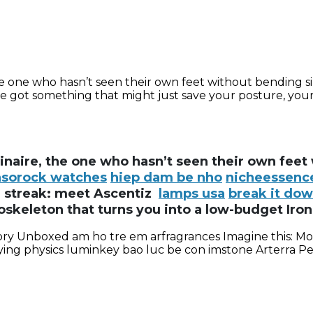
the one who hasn’t seen their own feet without bending
 got something that might just save your posture, your
inaire, the one who hasn’t seen their own feet
asorock watches
hiep dam be nho
nicheessenc
on streak: meet Ascentiz
lamps usa
break it do
xoskeleton that turns you into a low-budget Iron
ry Unboxed am ho tre em arfragrances Imagine this: Mond
fying physics luminkey bao luc be con imstone Arterra Pe