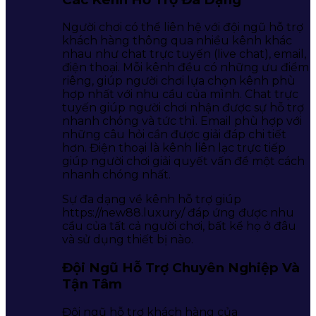
Người chơi có thể liên hệ với đội ngũ hỗ trợ
khách hàng thông qua nhiều kênh khác
nhau như chat trực tuyến (live chat), email,
điện thoại. Mỗi kênh đều có những ưu điểm
riêng, giúp người chơi lựa chọn kênh phù
hợp nhất với nhu cầu của mình. Chat trực
tuyến giúp người chơi nhận được sự hỗ trợ
nhanh chóng và tức thì. Email phù hợp với
những câu hỏi cần được giải đáp chi tiết
hơn. Điện thoại là kênh liên lạc trực tiếp
giúp người chơi giải quyết vấn đề một cách
nhanh chóng nhất.
Sự đa dạng về kênh hỗ trợ giúp
https://new88.luxury/ đáp ứng được nhu
cầu của tất cả người chơi, bất kể họ ở đâu
và sử dụng thiết bị nào.
Đội Ngũ Hỗ Trợ Chuyên Nghiệp Và
Tận Tâm
Đội ngũ hỗ trợ khách hàng của