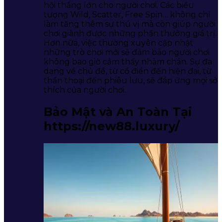
hội thắng lớn cho người chơi. Các biểu
tượng Wild, Scatter, Free Spin… không chỉ
làm tăng thêm sự thú vị mà còn giúp người
chơi giành được những phần thưởng giá trị.
Hơn nữa, việc thường xuyên cập nhật
những trò chơi mới sẽ đảm bảo người chơi
không bao giờ cảm thấy nhàm chán. Sự đa
dạng về chủ đề, từ cổ điển đến hiện đại, từ
thần thoại đến phiêu lưu, sẽ đáp ứng mọi sở
thích của người chơi.
Bảo Mật và An Toàn Tại
https://new88.luxury/