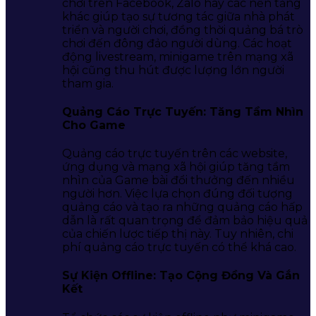
chơi trên Facebook, Zalo hay các nền tảng
khác giúp tạo sự tương tác giữa nhà phát
triển và người chơi, đồng thời quảng bá trò
chơi đến đông đảo người dùng. Các hoạt
động livestream, minigame trên mạng xã
hội cũng thu hút được lượng lớn người
tham gia.
Quảng Cáo Trực Tuyến: Tăng Tầm Nhìn
Cho Game
Quảng cáo trực tuyến trên các website,
ứng dụng và mạng xã hội giúp tăng tầm
nhìn của Game bài đổi thưởng đến nhiều
người hơn. Việc lựa chọn đúng đối tượng
quảng cáo và tạo ra những quảng cáo hấp
dẫn là rất quan trọng để đảm bảo hiệu quả
của chiến lược tiếp thị này. Tuy nhiên, chi
phí quảng cáo trực tuyến có thể khá cao.
Sự Kiện Offline: Tạo Cộng Đồng Và Gắn
Kết