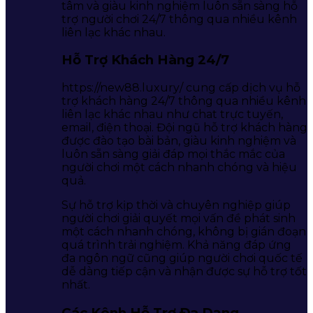
tâm và giàu kinh nghiệm luôn sẵn sàng hỗ
trợ người chơi 24/7 thông qua nhiều kênh
liên lạc khác nhau.
Hỗ Trợ Khách Hàng 24/7
https://new88.luxury/ cung cấp dịch vụ hỗ
trợ khách hàng 24/7 thông qua nhiều kênh
liên lạc khác nhau như chat trực tuyến,
email, điện thoại. Đội ngũ hỗ trợ khách hàng
được đào tạo bài bản, giàu kinh nghiệm và
luôn sẵn sàng giải đáp mọi thắc mắc của
người chơi một cách nhanh chóng và hiệu
quả.
Sự hỗ trợ kịp thời và chuyên nghiệp giúp
người chơi giải quyết mọi vấn đề phát sinh
một cách nhanh chóng, không bị gián đoạn
quá trình trải nghiệm. Khả năng đáp ứng
đa ngôn ngữ cũng giúp người chơi quốc tế
dễ dàng tiếp cận và nhận được sự hỗ trợ tốt
nhất.
Các Kênh Hỗ Trợ Đa Dạng