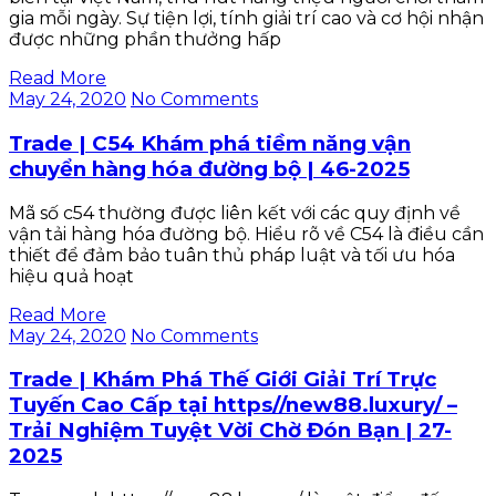
gia mỗi ngày. Sự tiện lợi, tính giải trí cao và cơ hội nhận
được những phần thưởng hấp
Read More
May 24, 2020
No Comments
Trade | C54 Khám phá tiềm năng vận
chuyển hàng hóa đường bộ | 46-2025
Mã số c54 thường được liên kết với các quy định về
vận tải hàng hóa đường bộ. Hiểu rõ về C54 là điều cần
thiết để đảm bảo tuân thủ pháp luật và tối ưu hóa
hiệu quả hoạt
Read More
May 24, 2020
No Comments
Trade | Khám Phá Thế Giới Giải Trí Trực
Tuyến Cao Cấp tại https//new88.luxury/ –
Trải Nghiệm Tuyệt Vời Chờ Đón Bạn | 27-
2025