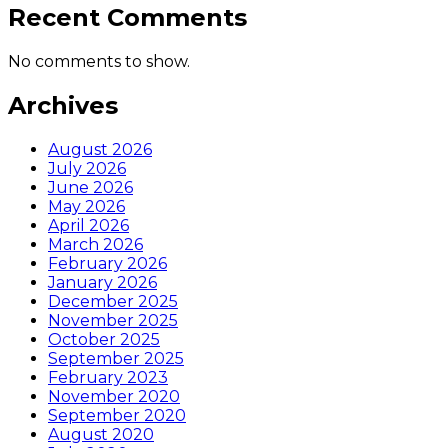
Recent Comments
No comments to show.
Archives
August 2026
July 2026
June 2026
May 2026
April 2026
March 2026
February 2026
January 2026
December 2025
November 2025
October 2025
September 2025
February 2023
November 2020
September 2020
August 2020