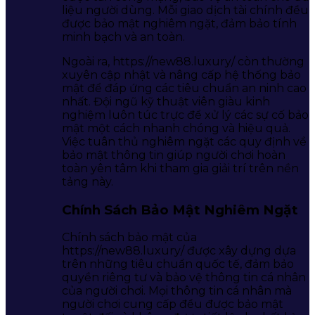
liệu người dùng. Mỗi giao dịch tài chính đều
được bảo mật nghiêm ngặt, đảm bảo tính
minh bạch và an toàn.
Ngoài ra, https://new88.luxury/ còn thường
xuyên cập nhật và nâng cấp hệ thống bảo
mật để đáp ứng các tiêu chuẩn an ninh cao
nhất. Đội ngũ kỹ thuật viên giàu kinh
nghiệm luôn túc trực để xử lý các sự cố bảo
mật một cách nhanh chóng và hiệu quả.
Việc tuân thủ nghiêm ngặt các quy định về
bảo mật thông tin giúp người chơi hoàn
toàn yên tâm khi tham gia giải trí trên nền
tảng này.
Chính Sách Bảo Mật Nghiêm Ngặt
Chính sách bảo mật của
https://new88.luxury/ được xây dựng dựa
trên những tiêu chuẩn quốc tế, đảm bảo
quyền riêng tư và bảo vệ thông tin cá nhân
của người chơi. Mọi thông tin cá nhân mà
người chơi cung cấp đều được bảo mật