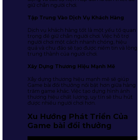
giữ chân người chơi.
Tập Trung Vào Dịch Vụ Khách Hàng
Dịch vụ khách hàng tốt là một yếu tố quan
trọng để giữ chân người chơi. Việc hỗ trợ
người chơi một cách nhanh chóng, hiệu
quả và chu đáo sẽ tạo được niềm tin và lòng
trung thành của người chơi.
Xây Dựng Thương Hiệu Mạnh Mẽ
Xây dựng thương hiệu mạnh mẽ sẽ giúp
Game bài đổi thưởng nổi bật hơn giữa hàng
trăm game khác. Việc tạo dựng hình ảnh
thương hiệu chất lượng, uy tín sẽ thu hút
được nhiều người chơi hơn.
Xu Hướng Phát Triển Của
Game bài đổi thưởng